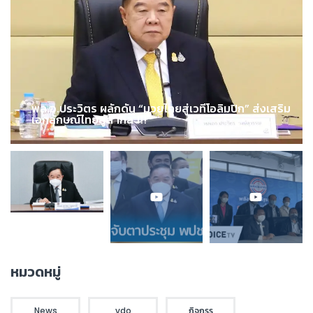
พล.อ.ประวิตร ผลักดัน “มวยไทยสู่เวทีโอลิมปิก” ส่งเสริม
เอกลักษณ์ไทยสู่สากล !!!
หมวดหมู่
News
vdo
กิจกรร