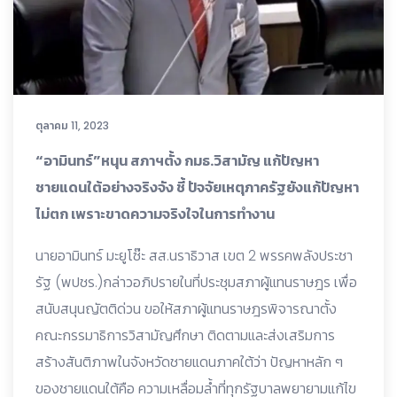
ตุลาคม 11, 2023
“อามินทร์”หนุน สภาฯตั้ง กมธ.วิสามัญ แก้ปัญหา
ชายแดนใต้อย่างจริงจัง ชี้ ปัจจัยเหตุภาครัฐยังแก้ปัญหา
ไม่ตก เพราะขาดความจริงใจในการทำงาน
นายอามินทร์ มะยูโซ๊ะ สส.นราธิวาส เขต 2 พรรคพลังประชา
รัฐ (พปชร.)กล่าวอภิปรายในที่ประชุมสภาผู้แทนราษฎร เพื่อ
สนับสนุนญัตติด่วน ขอให้สภาผู้แทนราษฎรพิจารณาตั้ง
คณะกรรมาธิการวิสามัญศึกษา ติดตามและส่งเสริมการ
สร้างสันติภาพในจังหวัดชายแดนภาคใต้ว่า ปัญหาหลัก ๆ
ของชายแดนใต้คือ ความเหลื่อมล้ำที่ทุกรัฐบาลพยายามแก้ไข