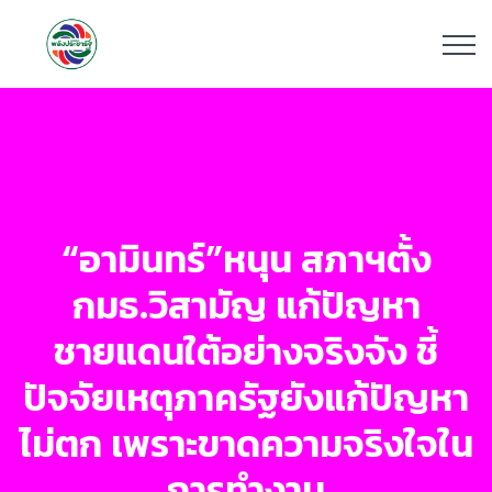
“อามินทร์”หนุน สภาฯตั้ง
กมธ.วิสามัญ แก้ปัญหา
ชายแดนใต้อย่างจริงจัง ชี้
ปัจจัยเหตุภาครัฐยังแก้ปัญหา
ไม่ตก เพราะขาดความจริงใจใน
การทำงาน