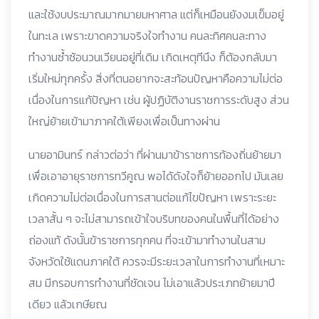
และใช้งบประมาณมากมายมหาศาล แต่ก็เหมือนยังงมเข็มอยู่
ในทะเล เพราะขาดความจริงใจทำงาน คนละทิศคนละทาง
ทำงานซ้ำซ้อนวนเวียนอยู่ที่เดิม เกิดเหตุทีนึง ก็ต้องกลับมา
เริ่มใหม่ทุกครั้ง สิ่งที่ตนอยากจะสะท้อนปัญหาคือความไม่ต่อ
เนื่องในการแก้ปัญหา เช่น ผู้ปฏิบัติงานราชการระดับสูง ส่วน
ใหญ่ย้ายเข้ามาภาคใต้เพียงเพื่อเป็นทางผ่าน
นายอามินทร์ กล่าวต่อว่า ที่ผ่านมาข้าราชการท้องถิ่นย้ายมา
เพื่อเอาอายุราชการทวีคูณ พอได้ดังใจก็ย้ายออกไป มันเลย
เกิดความไม่ต่อเนื่องในการสานต่อแก้ไขปัญหา เพราะระยะ
เวลาสั้น ๆ จะไม่สามารถเข้าใจบริบทของคนในพื้นที่ได้อย่าง
ถ่องแท้ ดังนั้นข้าราชการทุกคน ที่จะเข้ามาทำงานในสาม
จังหวัดใช้แดนภาคใต้ ควรจะมีระยะเวลาในการทำงานที่เหมาะ
สม มีกรอบการทำงานที่ชัดเจน ไม่เอาแล้วประเภทย้ายมาปี
เดียว แล้วเกษียณ