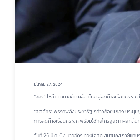
มีนาคม 27, 2024
“อัคร” โชว์ แนวทางขับเคลื่อนไทย สู่ลดก๊าซเรือนกระ
“สส.อัคร” พรรคพลังประชารัฐ กล่าวถ้อยแถลง ประชุมยุ
การลดก๊าซเรือนกระจก พร้อมใช้กลไกรัฐสภา ผลักดันกฎห
วันที่ 26 มี.ค. 67 นายอัคร ทองใจสด สมาชิกสภาผู้แ