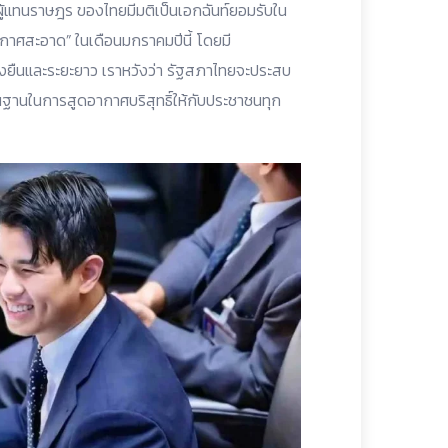
ผู้แทนราษฎร ของไทยมีมติเป็นเอกฉันท์ยอมรับใน
กาศสะอาด” ในเดือนมกราคมปีนี้ โดยมี
่งยืนและระยะยาว เราหวังว่า รัฐสภาไทยจะประสบ
้นฐานในการสูดอากาศบริสุทธิ์ให้กับประชาชนทุก