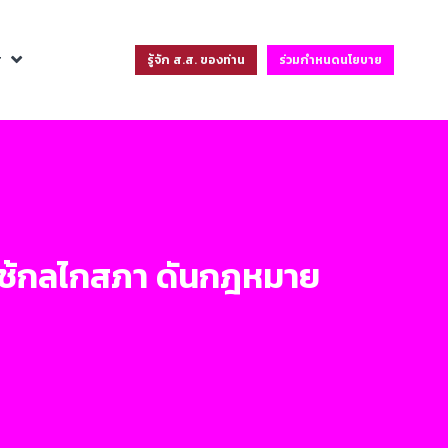
ฐ
รู้จัก ส.ส. ของท่าน
ร่วมกำหนดนโยบาย
ก ใช้กลไกสภา ดันกฎหมาย