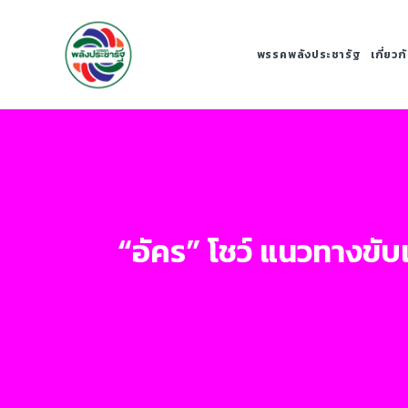
พรรคพลังประชารัฐ
เกี่ยว
“อัคร” โชว์ แนวทางขับ