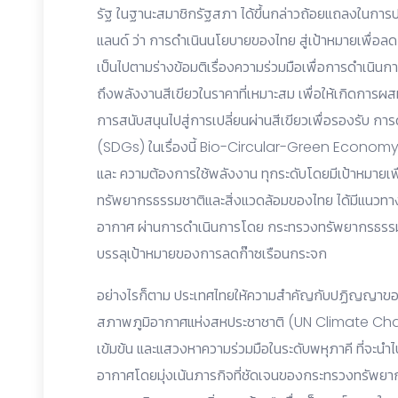
รัฐ ในฐานะสมาชิกรัฐสภา ได้ขึ้นกล่าวถ้อยแถลงในกา
แลนด์ ว่า การดำเนินนโยบายของไทย สู่เป้าหมายเพื่อลด
เป็นไปตามร่างข้อมติเรื่องความร่วมมือเพื่อการดำเนิน
ถึงพลังงานสีเขียวในราคาที่เหมาะสม เพื่อให้เกิดการ
การสนับสนุนไปสู่การเปลี่ยนผ่านสีเขียวเพื่อรองรับ กา
(SDGs) ในเรื่องนี้ Bio-Circular-Green Economy
และ ความต้องการใช้พลังงาน ทุกระดับโดยมีเป้าหมายเ
ทรัพยากรธรรมชาติและสิ่งแวดล้อมของไทย ได้มีแนวท
อากาศ ผ่านการดำเนินการโดย กระทรวงทรัพยากรธรรมชา
บรรลุเป้าหมายของการลดก๊าซเรือนกระจก
อย่างไรก็ตาม ประเทศไทยให้ความสำคัญกับปฏิญญาของ
สภาพภูมิอากาศแห่งสหประชาชาติ (UN Climate Ch
เข้มข้น และแสวงหาความร่วมมือในระดับพหุภาคี ที่จะน
อากาศโดยมุ่งเน้นภารกิจที่ชัดเจนของกระทรวงทรัพยาก