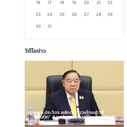
16
17
18
19
20
21
22
23
24
25
26
27
28
29
30
31
วิดีโอข่าว
พล.อ.ประวิตร ผลักดัน “มวยไทยสู่เวที
โอลิมปิก” ส่งเสริมเอกลักษณ์ไทยสู่สากล !!!