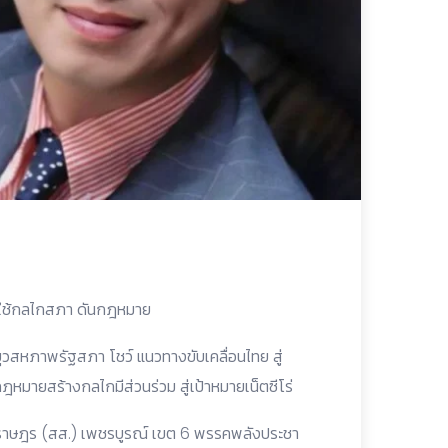
จก ใช้กลไกสภา ดันกฎหมาย
วสหภาพรัฐสภา โชว์ แนวทางขับเคลื่อนไทย สู่
มายสร้างกลไกมีส่วนร่วม สู่เป้าหมายเน็ตซีโร่
ทนราษฎร (สส.) เพชรบูรณ์ เขต 6 พรรคพลังประชา