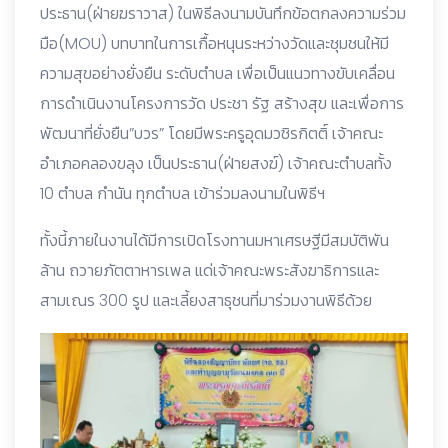
ประธาน(ฝ่ายฆราวาส) ในพิธีลงนามบันทึกข้อตกลงความร่วม
มือ(MOU) บทบาทในการเกื้อหนุนระหว่างวัดและชุมชนให้มี
ความสุขอย่างยั่งยืน ระดับตำบล เพื่อเป็นแนวทางขับเคลื่อน
การดำเนินงานโครงการวัด ประชา รัฐ สร้างสุข และเพื่อการ
พัฒนาที่ยั่งยืน”บวร” โดยมีพระครูอุดมวชิรกิตติ์ เจ้าคณะ
อำเภอคลองขลุง เป็นประธาน(ฝ่ายสงฆ์) เจ้าคณะตำบลทั้ง
10 ตำบล กำนัน ทุกตำบล เข้าร่วมลงนามในพิธีฯ
ทั้งนี้ภายในงานได้มีการเปิดโรงทานมหาเศรษฐีมีสมบัติพัน
ล้าน ถวายภัตตาหารเพล แด่เจ้าคณะพระสังฆาธิการและ
สามเณร 300 รูป และเลี้ยงสาธุชนที่มาร่วมงานพิธีด้วย