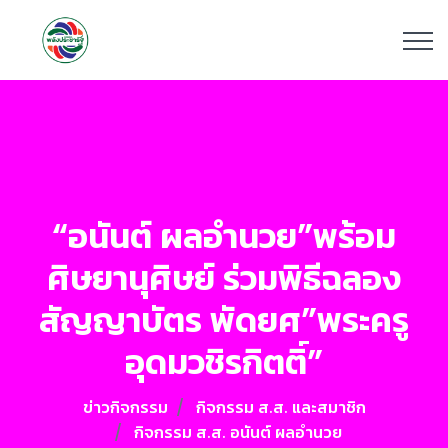
“อนันต์ ผลอำนวย”พร้อม
ศิษยานุศิษย์ ร่วมพิธีฉลอง
สัญญาบัตร พัดยศ”พระครู
อุดมวชิรกิตติ์”
ข่าวกิจกรรม
กิจกรรม ส.ส. และสมาชิก
กิจกรรม ส.ส. อนันต์ ผลอำนวย