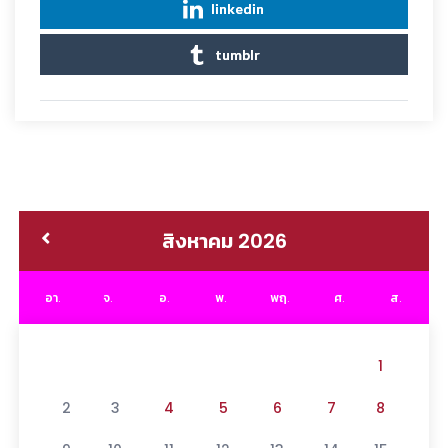
linkedin
tumblr
สิงหาคม 2026
อา.
จ.
อ.
พ.
พฤ.
ศ.
ส.
1
2
3
4
5
6
7
8