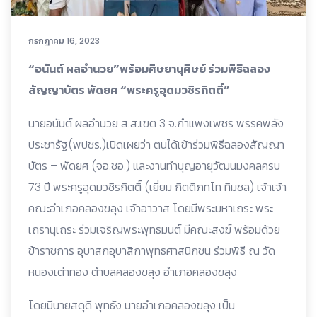
กรกฎาคม 16, 2023
“อนันต์ ผลอำนวย”พร้อมศิษยานุศิษย์
ร่วมพิธีฉลอง
สัญญาบัตร พัดยศ “พระครูอุดมวชิรกิตติ์”
นายอนันต์ ผลอำนวย ส.ส.เขต 3 จ.กำแพงเพชร พรรคพลัง
ประชารัฐ(พปชร.)เปิดเผยว่า ตนได้เข้าร่วมพิธีฉลองสัญญา
บัตร – พัดยศ (จอ.ชอ.) และงานทำบุญอายุวัฒนมงคลครบ
73 ปี พระครูอุดมวชิรกิตติ์ (เยี่ยม กิตติภทโท ทิมชล) เจ้าเจ้า
คณะอำเภอคลองขลุง เจ้าอาวาส โดยมีพระมหาเถระ พระ
เถรานุเถระ ร่วมเจริญพระพุทธมนต์ มีคณะสงฆ์ พร้อมด้วย
ข้าราชการ อุบาสกอุบาสิกาพุทธศาสนิกชน ร่วมพิธี ณ วัด
หนองเต่าทอง ตำบลคลองขลุง อำเภอคลองขลุง
โดยมีนายสดุดี พุทธัง นายอำเภอคลองขลุง เป็น