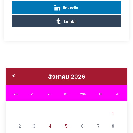
linkedin
tumblr
สิงหาคม 2026
อา.
จ.
อ.
พ.
พฤ.
ศ.
ส.
1
2
3
4
5
6
7
8