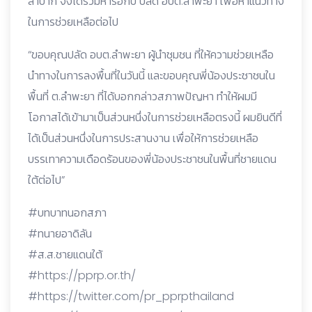
ลำบาก จึงได้ร่วมหารือกับ ปลัด อบต.ลำพะยา เพื่อหาแนวทาง
ในการช่วยเหลือต่อไป
“ขอบคุณปลัด อบต.ลำพะยา ผู้นำชุมชน ที่ให้ความช่วยเหลือ
นำทางในการลงพื้นที่ในวันนี้ และขอบคุณพี่น้องประชาชนใน
พื้นที่ ต.ลำพะยา ที่ได้บอกกล่าวสภาพปัญหา ทำให้ผมมี
โอกาสได้เข้ามาเป็นส่วนหนึ่งในการช่วยเหลือตรงนี้ ผมยินดีที่
ได้เป็นส่วนหนึ่งในการประสานงาน เพื่อให้การช่วยเหลือ
บรรเทาความเดือดร้อนของพี่น้องประชาชนในพื้นที่ชายแดน
ใต้ต่อไป”
#บทบาทนอกสภา
#ทนายอาดิลัน
#ส.ส.ชายแดนใต้
#https://pprp.or.th/
#https://twitter.com/pr_pprpthailand