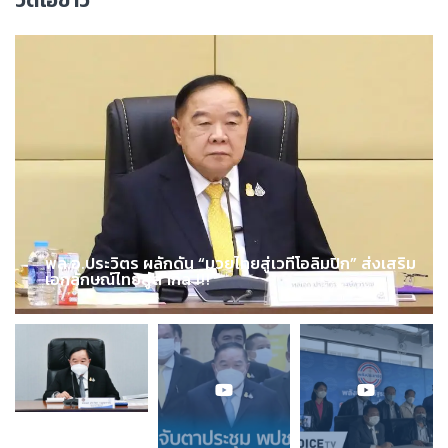
วิดีโอข่าว
พล.อ.ประวิตร ผลักดัน “มวยไทยสู่เวทีโอลิมปิก” ส่งเสริม
เอกลักษณ์ไทยสู่สากล !!!