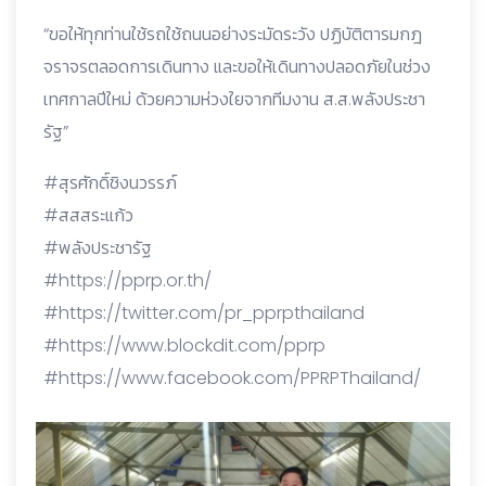
“ขอให้ทุกท่านใช้รถใช้ถนนอย่างระมัดระวัง ปฏิบัติตารมกฎ
จราจรตลอดการเดินทาง และขอให้เดินทางปลอดภัยในช่วง
เทศกาลปีใหม่ ด้วยความห่วงใยจากทีมงาน ส.ส.พลังประชา
รัฐ”
#สุรศักดิ์ชิงนวรรภ์
#สสสระแก้ว
#พลังประชารัฐ
#
https://pprp.or.th/
#
https://twitter.com/pr_pprpthailand
#
https://www.blockdit.com/pprp
#
https://www.facebook.com/PPRPThailand/