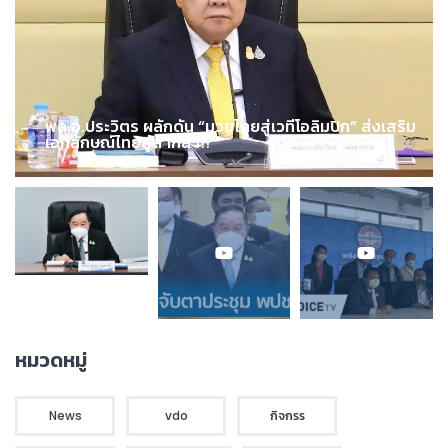
พล.อ.ประวิตร ผลักดัน “มวยไทยสู่เวทีโอลิมปิก” ส่งเสริม
เอกลักษณ์ไทยสู่สากล !!!
หมวดหมู่
News
vdo
กิจกรร