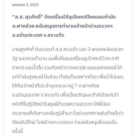
มกราคม 3, 2022
“ส.ส. สุรศักดิ์” จัดเครื่องใช้อุปโภคบริโภคมอบกำนัน
ต.ฟากห้วย สนับสนุนการทำงานเจ้าหน้าด่านตรวจฯ
อ.อรัญประเทศ จ.สระแก้ว
นายสุรศักดิ์ ชิงนวรรภ์ ส.ส.สระแก้ว เขต 3 พรรคพลังประชา
รัฐ และคณะทำงาน ลงพื้นที่มอบเครื่องอุปโภคบริโภค อาทิ
อาหาร และน้ำดื่ม รวมถึงหน้ากาดอนามัย และแอลกอฮอล์ ให้
แก่กำนันสุรพงษ์ ปันส่วน กำนันตำบลฟากห้วย เพื่อนำไปมอบ
ให้กับเจ้าหน้าที่ประจำจุดตรวจ หมู่ 7 ต.ฟากห้วย
อ.อรัญประเทศ จ.สระแก้ว เพื่อเป็นขวัญและกำลังใจแก่เจ้า
หน้าที่ที่ปฏิบัติหน้าในศูนย์อำนวยความสะดวก ให้พี่น้อง
ประชาชนที่เดินทางกลับภูมิลำเนา ในช่วงเทศกาลส่งท้ายปีเก่า
ต้อนรับปีใหม่ โดยมี หจก.นวรรณ ร่วมสนับสนุนสิ่งของใน
ครั้งนี้