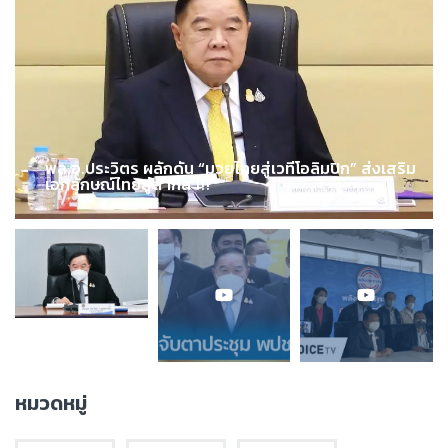
พล.อ.ประวิตร ผลักดัน “มวยไทยสู่เวทีโอลิมปิก” ส่งเสริม
เอกลักษณ์ไทยสู่สากล !!!
หมวดหมู่