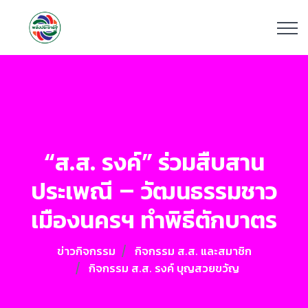
“ส.ส. รงค์” ร่วมสืบสาน
ประเพณี – วัฒนธรรมชาว
เมืองนครฯ ทำพิธีตักบาตร
ข่าวกิจกรรม
กิจกรรม ส.ส. และสมาชิก
กิจกรรม ส.ส. รงค์ บุญสวยขวัญ