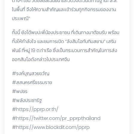
ต่างๆ เช่น วัดชลชลเฉนียน และวัดวังตะวันตก ในฐานะ ส.ส.
ในพื้นที่ จึงให้ความสำคัญและเข้าร่วมทุกกิจกรรมของงาน
ประเพณี”
ทั้งนี้ ยังได้พบปะพี่น้องประชาชน ที่เดินทางมาต้อนรับ พร้อม
ทั้งให้กำลังใจ และชมการเปิด “ล้งส้มโอทับทิมสยาม” เสริม
พันธ์ ที่หมู่ 19 ต.ท่าเรือ ซึ่งเป็นกระบวนการสำคัญในการส่ง
ออกส้มโอดังกล่าวไปประเทศจีน
#รงค์บุญสวยขวัญ
#สสนครศรีธรรมราช
#พปชร
#พลังประชารัฐ
#https://pprp.or.th/
#https://twitter.com/pr_pprpthailand
#https://www.blockdit.com/pprp