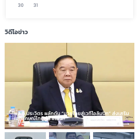
30
31
วิดีโอข่าว
พล.อ.ประวิตร ผลักดัน “มวยไทยสู่เวทีโอลิมปิก” ส่งเสริม
เอกลักษณ์ไทยสู่สากล !!!