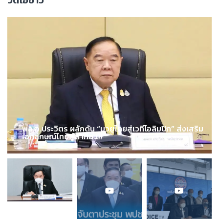
วิดีโอข่าว
พล.อ.ประวิตร ผลักดัน “มวยไทยสู่เวทีโอลิมปิก” ส่งเสริม
เอกลักษณ์ไทยสู่สากล !!!