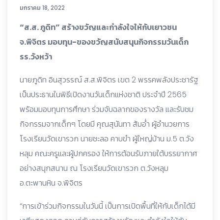
มกราคม 18, 2022
“ส.ส. ภูดิท” สร้างขวัญและกำลังใจให้กับเยาวชน
จ.พิจิตร มอบทุน-ของขวัญสนับสนุนกิจกรรมวันเด็ก
รร.วังหว้า
นายภูดิท อินสุวรรณ์ ส.ส.พิจิตร เขต 2 พรรคพลังประชารัฐ
เป็นประธานในพิธีเปิดงานวันเด็กแห่งชาติ ประจำปี 2565
พร้อมมอบทุนการศึกษา ร่วมจับฉลากของรางวัล และรับชม
กิจกรรมจากเด็กๆ โดยมี คุณสุนันทา ส้มอ่ำ ผู้อำนวยการ
โรงเรียนวัดเขารวก นายชะลอ คาบขำ ผู้ใหญ่บ้าน ม.5 ต.วัง
หลุม คณะครูและผู้ปกครอง ให้การต้อนรับภายใต้บรรยากาศ
อย่างสนุกสนาน ณ โรงเรียนวัดเขารวก ต.วังหลุม
อ.ตะพานหิน จ.พิจิตร
“การเข้าร่วมกิจกรรมในวันนี้ เป็นการเปิดพื้นที่ให้กับเด็กได้มี