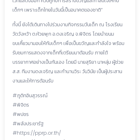
เวทีแสดงออก ควบคู่กับการสร้างขวัญและกำลังใจให้กับ
เด็กๆ เพราะเด็กไทยในวันนี้เป็นอนาคตของชาติ”
ทั้งนี้ ยังได้เดินทางไปร่วมงานกิจกรรมวันเด็ก ณ โรงเรียน
วัดวังหว้า ต.ห้วยพุก อ.ดงเจริญ จ.พิจิตร โดยนำขนม
ขบเคี้ยวมามอบให้กับเด็กๆ เพื่อเป็นขวัญและกำลังใจ พร้อม
รับชมการแสดงจากเด็กที่เตรียมมาต้อนรับ ภายใต้
บรรยากาศอย่างเป็นกันเอง โดยมี นายสุริยา นาหลุ่ม ผู้ช่วย
ส.ส. ทีมงานดงเจริญ และกำนานวิระ วันวินัย เป็นผู้ประสาน
งานและให้การต้อนรับ
#ภูดิทอินสุวรรณ์
#พิจิตร
#พปชร
#พลังประชารัฐ
#https://pprp.or.th/