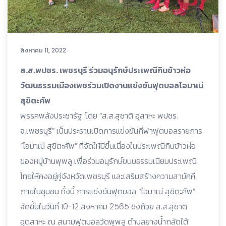
สิงหาคม 11, 2022
ส.ส.พปชร. เพชรบุรี ร่วมอนุรักษ์ประเพณีกินข้าวห่อ
วัฒนธรรมเมืองเพชร่วมเปิดงานแข่งขันฟุตบอลไอมาเน่
สุขิตะคัพ
พรรคพลังประชารัฐ โดย “ส.ส.สุชาติ อุสาหะ พปชร.
จ.เพชรบุรี” เป็นประธานเปิดการแข่งขันกีฬาฟุตบอลรายการ
“ไอมาเน่ สุขิตะคัพ” ที่จัดให้มีขึ้นเนื่องในประเพณีกินข้าวห่อ
ของหมู่บ้านพุพลู เพื่อร่วมอนุรักษ์ขนบธรรมเนียมประเพณี
ไทยให้คงอยู่คู่จังหวัดเพชรบุรี และเสริมสร้างความสามัคคี
ภายในชุมชน ทั้งนี้ การแข่งขันฟุตบอล “ไอมาเน่ สุขิตะคัพ”
จัดขึ้นในวันที่ 10-12 สิงหาคม 2565 ชิงถ้วย ส.ส.สุชาติ
อุตสาหะ ณ สนามฟุตบอลวัดพุพลู ตำบลยางน้ำกลัดใต้