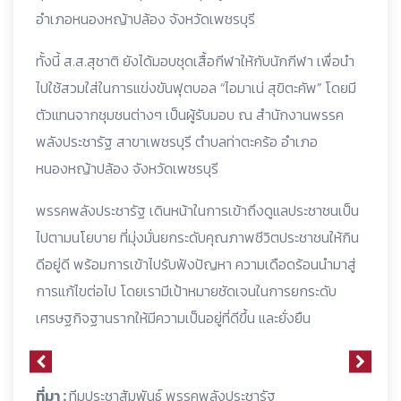
อำเภอหนองหญ้าปล้อง จังหวัดเพชรบุรี
ทั้งนี้ ส.ส.สุชาติ ยังได้มอบชุดเสื้อกีฬาให้กับนักกีฬา เพื่อนำ
ไปใช้สวมใส่ในการแข่งขันฟุตบอล “ไอมาเน่ สุขิตะคัพ” โดยมี
ตัวแทนจากชุมชนต่างๆ เป็นผู้รับมอบ ณ สำนักงานพรรค
พลังประชารัฐ สาขาเพชรบุรี ตำบลท่าตะคร้อ อำเภอ
หนองหญ้าปล้อง จังหวัดเพชรบุรี
พรรคพลังประชารัฐ เดินหน้าในการเข้าถึงดูแลประชาชนเป็น
ไปตามนโยบาย ที่มุ่งมั่นยกระดับคุณภาพชีวิตประชาชนให้กิน
ดีอยู่ดี พร้อมการเข้าไปรับฟังปัญหา ความเดือดร้อนนำมาสู่
การแก้ไขต่อไป โดยเรามีเป้าหมายชัดเจนในการยกระดับ
เศรษฐกิจฐานรากให้มีความเป็นอยู่ที่ดีขึ้น และยั่งยืน
ที่มา :
ทีมประชาสัมพันธ์ พรรคพลังประชารัฐ