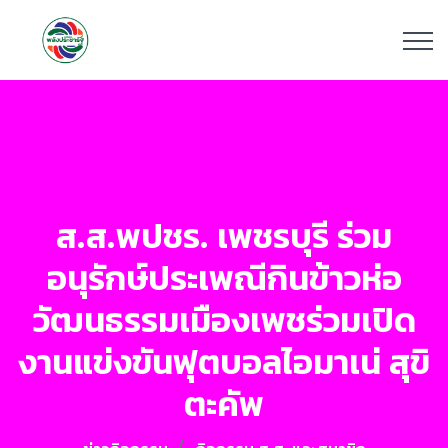
ส.ส.พปชร. เพชรบุรี ร่วม
อนุรักษ์ประเพณีกินข้าวห่อ
วัฒนธรรมเมืองเพชร่วมเปิด
งานแข่งขันฟุตบอลไอมาเน่ สุขิ
ตะคัพ