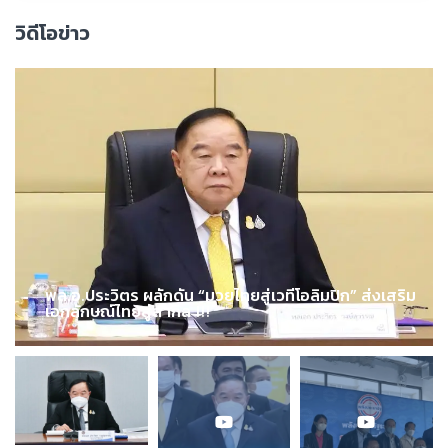
วิดีโอข่าว
พล.อ.ประวิตร ผลักดัน “มวยไทยสู่เวทีโอลิมปิก” ส่งเสริม
เอกลักษณ์ไทยสู่สากล !!!