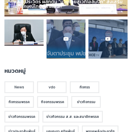
พล.อ.ประวิตร ผลักดัน “มวยไทยสู่เวทีโอลิมปิก” ส่งเสริม
เอกลักษณ์ไทยสู่สากล !!!
หมวดหมู่
News
vdo
กิจกรร
กิจกรรมพรรค
กิจจกรรมพรรค
ข่าวกิจกรรม
ข่าวกิจกรรมพรรค
ข่าวกิจกรรม ส.ส. และสมาชิกพรรค
ข่าวประชาสัมพันธ์
บุณณดา สุปิยพันธุ์
พรรคพลังประชารัฐ