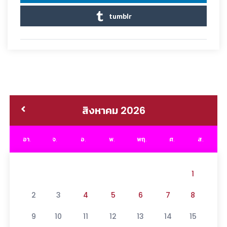
tumblr
สิงหาคม 2026
อา.
จ.
อ.
พ.
พฤ.
ศ.
ส.
1
2
3
4
5
6
7
8
9
10
11
12
13
14
15