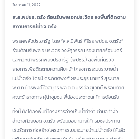
สิงหาคม 11, 2022
ส.ส.พปชร. ตรัง ต้อนรับพลเอกประวิตร ลงพื้นที่ติดตาม
สถานการณ์น้ำ จ.ตรัง
พรรคพลังประชารัฐ โดย “ส.ส.นิพันธ์ ศิริธร พปชร. จ.ตรัง”
ร่วมต้อนรับพล.อ.ประวิตร วงษ์สุวรรณ รองนายกรัฐมนตรี
และหัวหน้าพรรคพลังปรชารัฐ (พปชร.) ลงพื้นที่ตรวจ
ราชการเพื่อติดตามความคืบหน้าโครงการระบบระบายน้ำ
แม่น้ำตรัง โดยมี ดร.กิตติพงศ์ ผลประยูร นายทวี สุระบาล
พ.ต.ท.นัทธพงศ์ ใจสมุทร พล.ต.ต.บรรลือ ชูเวทย์ พร้อมด้วย
คณะข้าราชการ ผู้นำชุมชน พี่น้องประชาชนให้การต้อนรับ
ทั้งนี้ ยังได้ลงพื้นที่โครงการอ่างเก็บน้ำท่างิ้ว ตำบลท่างิ้ว
อำเภอห้วยยอด จ.ตรัง พร้อมมอบหมายให้กรมชลประทาน
เร่งรัดการก่อสร้างโครงการระบบระบายน้ำแม่น้ำตรัง ให้แล้ว