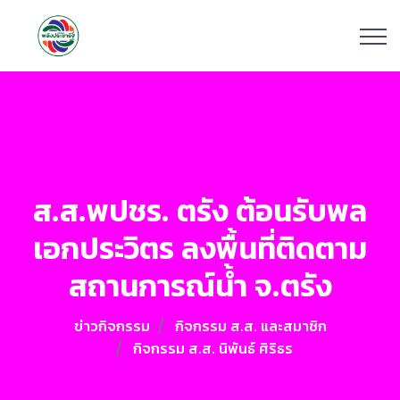
ส.ส.พปชร. ตรัง ต้อนรับพล
เอกประวิตร ลงพื้นที่ติดตาม
สถานการณ์น้ำ จ.ตรัง
ข่าวกิจกรรม
กิจกรรม ส.ส. และสมาชิก
กิจกรรม ส.ส. นิพันธ์ ศิริธร