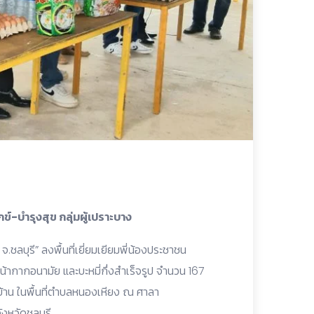
์-บำรุงสุข กลุ่มผู้เปราะบาง
ลบุรี” ลงพื้นที่เยี่ยมเยียมพี่น้องประชาชน
 หน้ากากอนามัย และบะหมี่กึ่งสำเร็จรูป จำนวน 167
มู่บ้าน ในพื้นที่ตำบลหนองเหียง ณ ศาลา
งหวัดชลบุรี