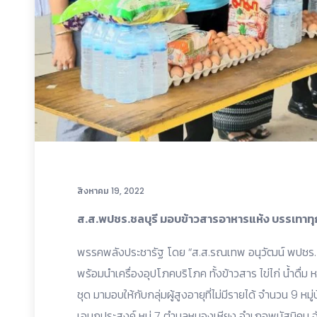
สิงหาคม 19, 2022
ส.ส.พปชร.ชลบุรี มอบข้าวสารอาหารแห้ง บรรเทาทุกข
พรรคพลังประชารัฐ โดย “ส.ส.รณเทพ อนุวัฒน์ พปชร. จ.ช
พร้อมนำเครื่องอุปโภคบริโภค ทั้งข้าวสาร ไข่ไก่ น้ำดื่ม
ชุด มามอบให้กับกลุ่มผู้สูงอายุที่ไม่มีรายได้ จำนวน 9 ห
เอนกประสงค์ หมู่ 7 ตำบลหนองเหียง อำเภอพนัสนิคม จั