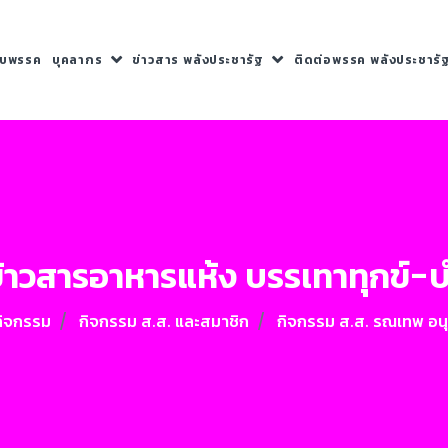
กับพรรค
บุคลากร
ข่าวสาร พลังประชารัฐ
ติดต่อพรรค พลังประชารั
าวสารอาหารแห้ง บรรเทาทุกข์-บำร
กิจกรรม
กิจกรรม ส.ส. และสมาชิก
กิจกรรม ส.ส. รณเทพ อนุ