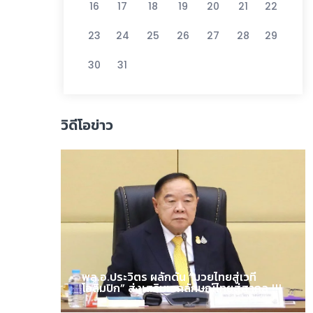
16
17
18
19
20
21
22
23
24
25
26
27
28
29
30
31
วิดีโอข่าว
พล.อ.ประวิตร ผลักดัน “มวยไทยสู่เวที
โอลิมปิก” ส่งเสริมเอกลักษณ์ไทยสู่สากล !!!