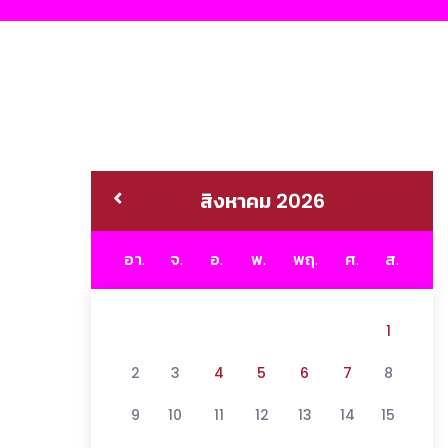
สิงหาคม 2026
อา.
จ.
อ.
พ.
พฤ.
ศ.
ส.
1
2
3
4
5
6
7
8
9
10
11
12
13
14
15