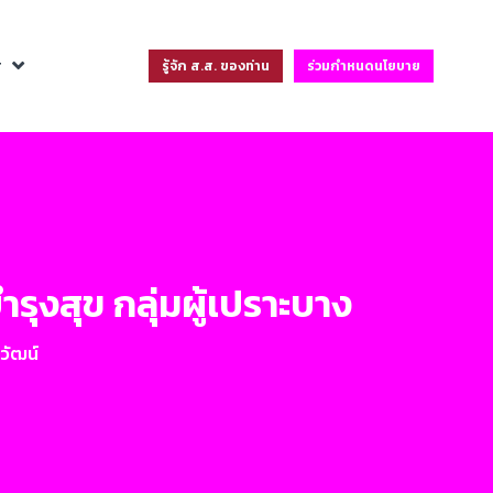
ฐ
รู้จัก ส.ส. ของท่าน
ร่วมกำหนดนโยบาย
ุงสุข กลุ่มผู้เปราะบาง
วัฒน์