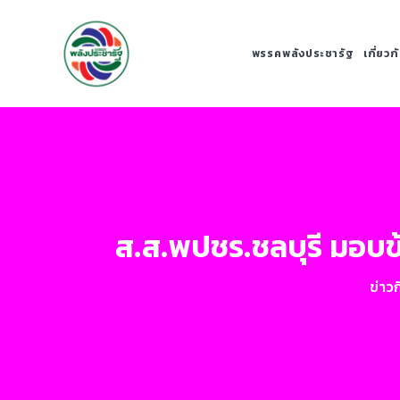
พรรคพลังประชารัฐ
เกี่ยว
ส.ส.พปชร.ชลบุรี มอบข้
ข่าว