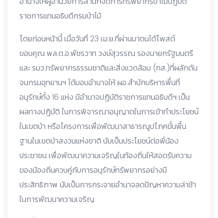
อำนาจให้ผู้อำนวยการสำนักจัดการทรัพยากรป่าไม้ปฏิบัติ
ราชการแทนอธิบดีกรมป่าไม้
โดยก่อนหน้านี้ เมื่อวันที่ 23 เม.ย.ที่ผ่านมาตนได้โพสต์
ขอบคุณ พล.ต.อ.พัชรวาท วงษ์สุวรรณ รองนายกรัฐมนตรี
และ รมว.ทรัพยากรธรรมชาติและสิ่งแวดล้อม (ทส.)ที่ผลักดัน
จนกรมอุทยานฯ ได้มอบอำนาจให้ ผอ.สำนักบริหารพื้นที่
อนุรักษ์ทั้ง 16 แห่ง มีอำนาจปฏิบัติราชการแทนอธิบดีฯ เป็น
ผลทางปฎิบัติ ในการพิจารณาอนุญาตในการเข้าทำประโยชน์
ในเขตป่า หรือโครงการเพื่อพัฒนาสาธารณูปโภคขั้นพื้น
ฐานในเขตป่าสงวนแห่งชาติ นับเป็นประโยชน์ต่อพี่น้อง
ประชาชน เพื่อพัฒนาความเจริญในท้องถิ่นให้สอดรับความ
ของม้องถิ่นควบคู่กับการอนุรักษ์ทรัพยากรอย่างมี
ประสิทธิภาพ นับเป็นการกระจายอำนาจลดปัญหาความล่าช้า
ในการพัฒนาความเจริญ