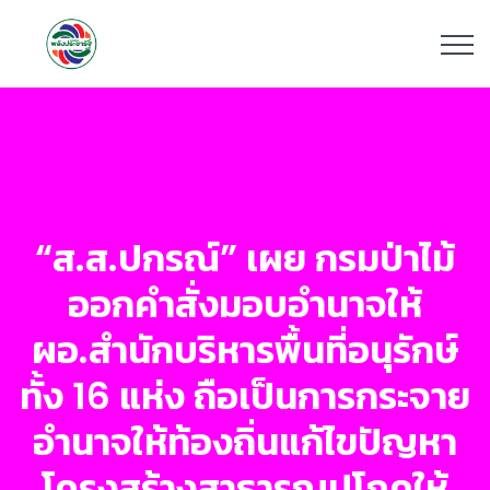
“ส.ส.ปกรณ์” เผย กรมป่าไม้
ออกคำสั่งมอบอำนาจให้
ผอ.สำนักบริหารพื้นที่อนุรักษ์
ทั้ง 16 แห่ง ถือเป็นการกระจาย
อำนาจให้ท้องถิ่นแก้ไขปัญหา
โครงสร้างสาธารณูปโภคให้