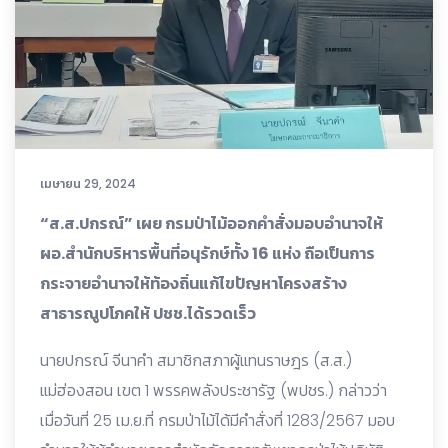
เมษายน 29, 2024
“ส.ส.ปกรณ์” เผย กรมป่าไม้ออกคำสั่งมอบอำนาจให้
ผอ.สำนักบริหารพื้นที่อนุรักษ์ทั้ง 16 แห่ง ถือเป็นการ
กระจายอำนาจให้ท้องถิ่นแก้ไขปัญหาโครงสร้าง
สาธารณูปโภคให้ ปชช.ได้รวดเร็ว
นายปกรณ์ จีนาคำ สมาชิกสภาผู้แทนราษฎร (ส.ส.)
แม่ฮ่องสอน เขต 1 พรรคพลังประชารัฐ (พปชร.) กล่าวว่า
เมื่อวันที่ 25 เม.ย.ที่ กรมป่าไม้ได้มีคำสั่งที่ 1283/2567 มอบ