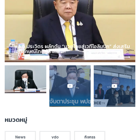
พล.อ.ประวิตร ผลักดัน “มวยไทยสู่เวทีโอลิมปิก” ส่งเสริม
เอกลักษณ์ไทยสู่สากล !!!
หมวดหมู่
News
vdo
กิจกรร