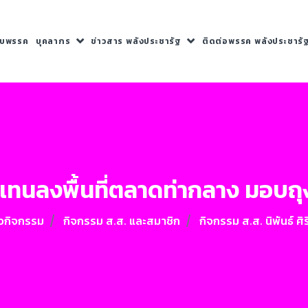
กับพรรค
บุคลากร
ข่าวสาร พลังประชารัฐ
ติดต่อพรรค พลังประชารั
วแทนลงพื้นที่ตลาดท่ากลาง มอบถุ
าวกิจกรรม
กิจกรรม ส.ส. และสมาชิก
กิจกรรม ส.ส. นิพันธ์ ศิ