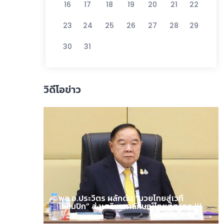
16
17
18
19
20
21
22
23
24
25
26
27
28
29
30
31
วิดีโอข่าว
พล.อ.ประวิตร ผลักดัน “มวยไทยสู่เวที
โอลิมปิก” ส่งเสริมเอกลักษณ์ไทยสู่สากล !!!