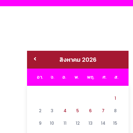
สิงหาคม 2026
อา.
จ.
อ.
พ.
พฤ.
ศ.
ส.
1
2
3
4
5
6
7
8
9
10
11
12
13
14
15