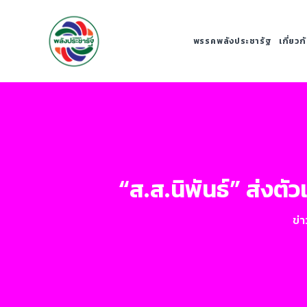
พรรคพลังประชารัฐ
เกี่ยว
“ส.ส.นิพันธ์” ส่งตั
ข่