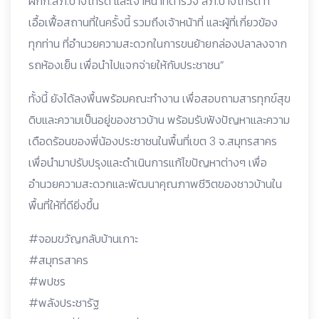
ผกก.สภ.บางโทรัด และเจ้าหน้าที่ตำรวจ สภ.บางโทรัด ที่
เอื้อเฟื้อสถานที่ในครั้งนี้ รวมถึงเจ้าหน้าที่ และผู้ที่เกี่ยวข้อง
ทุกท่าน ที่อำนวยความสะดวกในการขนย้ายกล่องปลาลงจาก
รถห้องเย็น เพื่อนำไปแจกจ่ายให้กับประชาชน”
ทั้งนี้ ยังได้ลงพื้นพร้อมคณะทำงาน เพื่อสอบถามสารทุกข์สุข
ดิบและความเป็นอยู่ของชาวบ้าน พร้อมรับฟังปัญหาและความ
เดือดร้อนของพี่น้องประชาชนในพื้นที่เขต 3 จ.สมุทรสาคร
เพื่อนำมาปรับปรุงและดำเนินการแก้ไขปัญหาต่างๆ เพื่อ
อำนวยความสะดวกและพัฒนาคุณภาพชีวิตของชาวบ้านใน
พื้นที่ให้ที่ดียิ่งขึ้น
#จอมขวัญกลับบ้านเกาะ
#สมุทรสาคร
#พปชร
#พลังประชารัฐ