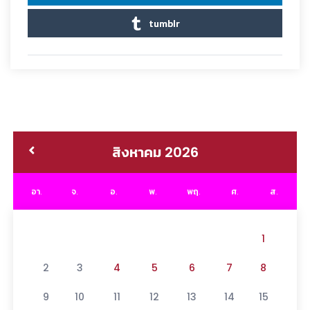
tumblr
สิงหาคม 2026
อา.
จ.
อ.
พ.
พฤ.
ศ.
ส.
1
2
3
4
5
6
7
8
9
10
11
12
13
14
15