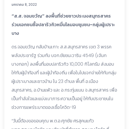
มกราคม 8, 2022
“ส.ส. จอมขวัญ” ลงพื้นที่ช่วยชาวประมงสมุทรสาคร
ร่วมเอกชนซื้อปลาริวกิวหมื่นโลมอบชุมชน-กลุ่มผู้เปราะ
บาง
ดร.จอมขวัญ กลับบ้านเกาะ ส.ส.สมุทรสาคร เขต 3 พรรค
พลังประชารัฐ ร่วมกับ บจก.ชัยชนะวาริน 4549 (เจ้นก
บางกอก) ลงพื้นที่มอบปลาริวกิว 10,000 กิโลกรัม ส่งมอบ
ให้กับผู้นำท้องที่ และผู้นำท้องถิ่น เพื่อในไปแจกจ่ายให้กับกลุ่ม
ผู้เปราะบางและชาวบ้าน ใน 23 ตำบล พื้นที่ อ.เมือง
สมุทรสาคร, อ.บ้านแพ้ว และ อ.กระทุ่มแบน จ.สมุทรสาคร เพื่อ
เป็นกำลังใจและแบ่งเบาภาระความเป็นอยู่ ให้กับประชาชนใน
ช่วงการแพร่ระบาดของเชื้อโควิด-19
“วันนี้ต้องขอขอบคุณ พ.ต.อ.ศุภชัย ศรสุคนแก้ว