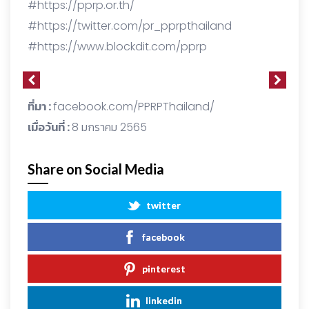
#https://pprp.or.th/
#https://twitter.com/pr_pprpthailand
#https://www.blockdit.com/pprp
ที่มา :
facebook.com/PPRPThailand/
เมื่อวันที่ :
8 มกราคม 2565
Share on Social Media
twitter
facebook
pinterest
linkedin