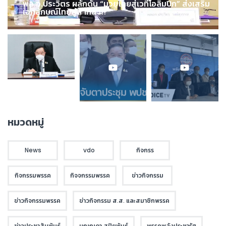
พล.อ.ประวิตร ผลักดัน “มวยไทยสู่เวทีโอลิมปิก” ส่งเสริม
เอกลักษณ์ไทยสู่สากล !!!
หมวดหมู่
News
vdo
กิจกรร
กิจกรรมพรรค
กิจจกรรมพรรค
ข่าวกิจกรรม
ข่าวกิจกรรมพรรค
ข่าวกิจกรรม ส.ส. และสมาชิกพรรค
ข่าวประชาสัมพันธ์
บุณณดา สุปิยพันธุ์
พรรคพลังประชารัฐ