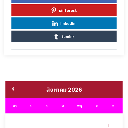
pinterest
linkedin
tumblr
สิงหาคม 2026
อา.
จ.
อ.
พ.
พฤ.
ศ.
ส.
1