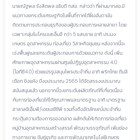
นายณัฐพล รังสิตพล อธิบดี กสอ. กล่าวว่า ที่ผ่านมากสอ.มี
แนวทางยกระดับเศรษฐกิจในพื้นที่ภาคใต้ฝั่งอันดามัน
ติดตามการประกอบธุรกิจของผู้ประกอบการหลายสาขา โดย
เฉพาะกลุ่มไมโครเอสเอ็มอี กว่า 5 แสนราย อาทิ ประมง
เกษตร อุตสาหกรรม ท่องเที่ยว วิสาหกิจชุมชน หลังจากนี้จะ
เร่งฟื้นฟูและยกระดับผู้ประกอบการด้วยแนวทาง ดังนี้ เพิ่ม
ศักยภาพอุตสาหกรรมผ่านศูนย์ปฏิรูปอุตสาหกรรม 4.0
(ไอทีซี4.0) ช่วยแปรรูปสมุนไพรประจำถิ่น อาทิ พริกไทย ดีปลี
เชือก ขิงแห้ง ปีงบประมาณ 2565 ได้จัดสรรงบประมาณ
สนับสนุนแล้ว นอกจากนี้จะยกระดับผลิตภัณฑ์ที่เกี่ยวเนื่อง
กับการท่องเที่ยวให้ได้คุณภาพและมาตรฐาน อาทิ มาตรฐาน
ฮาลาลจีเอ็มพี/เอชเอซีซีพี รวมทั้งดึงอัตลักษณ์ประจำถิ่น
กระตุ้นความต้องการของตลาด ผลักดันให้เกิดการท่องเที่ยว
หมู่บ้านอุตสาหกรรมสร้างสรรค์ พัฒนาบรรจุภัณฑ์ เพิ่มช่อง
ทางการขาย จับคู่ธุรกิจ และการพัฒนาเทคโนโลยีเกษตร