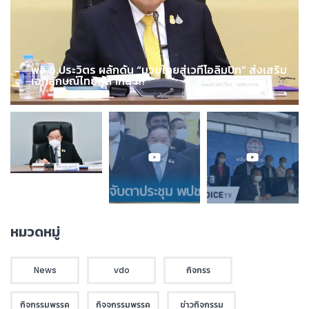
พล.อ.ประวิตร ผลักดัน “มวยไทยสู่เวทีโอลิมปิก” ส่งเสริม
เอกลักษณ์ไทยสู่สากล !!!
หมวดหมู่
News
vdo
กิจกรร
กิจกรรมพรรค
กิจจกรรมพรรค
ข่าวกิจกรรม