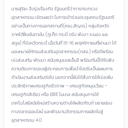
นายสุริยะ จึงรุ่งเรืองกิจ รัฐมนตรีว่าการกระทรวง
อุตสาหกรรม เปิดเผยว่า ในการเข้าร่วมประชุมคณะรัฐมนตรี
อย่างเป็นทางการนอกสถานที่(ครม.สัญจร) กลุ่มจังหวัด
ภาคใต้ฝั่งอันดามัน (ภูเก็ต กระบี่ ตรัง พังงา ระนอง และ
สตูล) ที่จังหวัดกระบี่ เมื่อวันที่ 15-16 พฤศจิกายนที่ผ่านมา ได้
มอบหมายให้กรมส่งเสริมอุตสาหกรรม(กสอ.) หรือดีพร้อม
เร่งส่งเสริม พัฒนา สนับสนุนเอสเอ็มอี พร้อมกันนี้ได้รับฟัง
ความต้องการของผู้ประกอบการเพื่อนำไปปรับเป็นแผนการ
ดำเนินงานส่งเสริมต่อไป นอกจากนี้ยังได้สั่งการให้เร่งเพิ่ม
ประสิทธิภาพเศรษฐกิจชีวภาพ – เศรษฐกิจหมุนเวียน –
เศรษฐกิจสีเขียว หรือ บีซีจี โมเดล สนับสนุนการใช้
เทคโนโลยีสมัยใหม่สร้างความต่างให้ผลิตภัณฑ์ ขยายช่อง
ทางตลาดออนไลน์ และพัฒนานวัตกรรมการผลิตไปสู่
อุตสาหกรรม 4.0