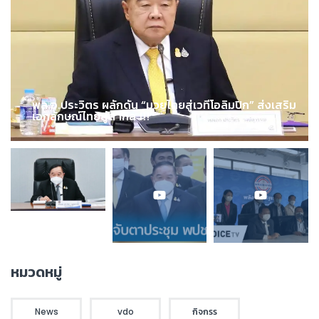
พล.อ.ประวิตร ผลักดัน “มวยไทยสู่เวทีโอลิมปิก” ส่งเสริม
เอกลักษณ์ไทยสู่สากล !!!
หมวดหมู่
News
vdo
กิจกรร