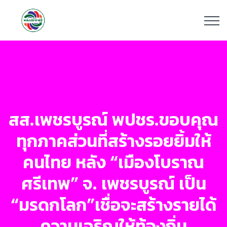
สส.เพชรบูรณ์ พปชร.ขอบคุณ
ทุกภาคส่วนที่สร้างรอยยิ้มให้
คนไทย หลัง “เมืองโบราณ
ศรีเทพ” จ. เพชรบูรณ์ เป็น
“มรดกโลก”เชื่อจะสร้างรายได้
ความเจริญให้ท้องถิ่น