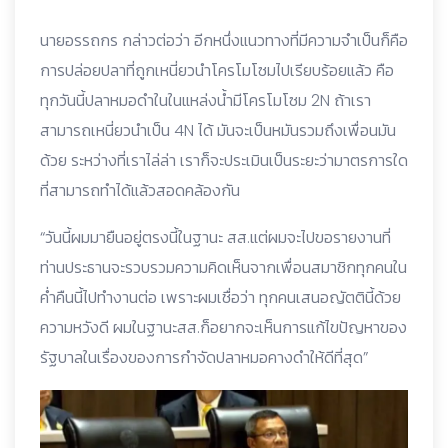
นายอรรถกร กล่าวต่อว่า อีกหนึ่งแนวทางที่มีความจำเป็นก็คือ
การปล่อยปลาที่ถูกเหนี่ยวนำโครโมโซมไปเรียบร้อยแล้ว คือ
ทุกวันนี้ปลาหมอดำในในแหล่งน้ำมีโครโมโซม 2N ถ้าเรา
สามารถเหนี่ยวนำเป็น 4N ได้ มันจะเป็นหมันรวมถึงเพื่อนมัน
ด้วย ระหว่างที่เราไล่ล่า เราก็จะประเมินเป็นระยะว่ามาตรการใด
ที่สามารถทำได้แล้วสอดคล้องกัน
“วันนี้ผมมายืนอยู่ตรงนี้ในฐานะ สส.แต่ผมจะไปขอรายงานที่
ท่านประธานจะรวบรวมความคิดเห็นจากเพื่อนสมาชิกทุกคนใน
ค่ำคืนนี้ไปทำงานต่อ เพราะผมเชื่อว่า ทุกคนเสนอญัตตินี้ด้วย
ความหวังดี ผมในฐานะสส.ก็อยากจะเห็นการแก้ไขปัญหาของ
รัฐบาลในเรื่องของการกำจัดปลาหมอคางดำให้ดีที่สุด”