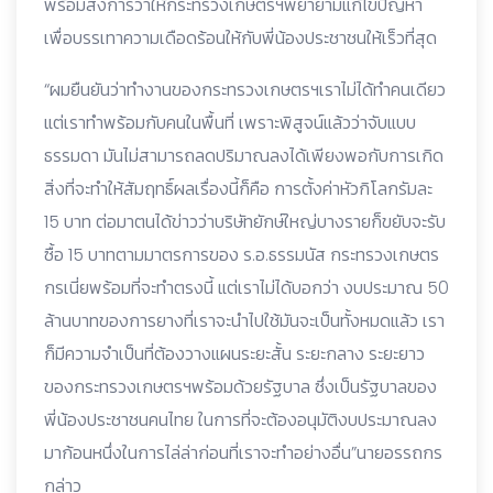
พร้อมสั่งการว่าให้กระทรวงเกษตรฯพยายามแก้ไขปัญหา
เพื่อบรรเทาความเดือดร้อนให้กับพี่น้องประชาชนให้เร็วที่สุด
“ผมยืนยันว่าทำงานของกระทรวงเกษตรฯเราไม่ได้ทำคนเดียว
แต่เราทำพร้อมกับคนในพื้นที่ เพราะพิสูจน์แล้วว่าจับแบบ
ธรรมดา มันไม่สามารถลดปริมาณลงได้เพียงพอกับการเกิด
สิ่งที่จะทำให้สัมฤทธิ์ผลเรื่องนี้ก็คือ การตั้งค่าหัวกิโลกรัมละ
15 บาท ต่อมาตนได้ข่าวว่าบริษัทยักษ์ใหญ่บางรายก็ขยับจะรับ
ซื้อ 15 บาทตามมาตรการของ ร.อ.ธรรมนัส กระทรวงเกษตร
กรเนี่ยพร้อมที่จะทำตรงนี้ แต่เราไม่ได้บอกว่า งบประมาณ 50
ล้านบาทของการยางที่เราจะนำไปใช้มันจะเป็นทั้งหมดแล้ว เรา
ก็มีความจำเป็นที่ต้องวางแผนระยะสั้น ระยะกลาง ระยะยาว
ของกระทรวงเกษตรฯพร้อมด้วยรัฐบาล ซึ่งเป็นรัฐบาลของ
พี่น้องประชาชนคนไทย ในการที่จะต้องอนุมัติงบประมาณลง
มาก้อนหนึ่งในการไล่ล่าก่อนที่เราจะทำอย่างอื่น”นายอรรถกร
กล่าว