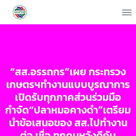
“สส.อรรถกร”เผย กระทรวง
เกษตรฯทำงานแบบบูรณาการ
เปิดรับทุกภาคส่วนร่วมมือ
กำจัด“ปลาหมอคางดำ”เตรียม
นำข้อเสนอของ สส.ไปทำงาน
ต่อ เชื่อ ทุกคนหวังดีกับ