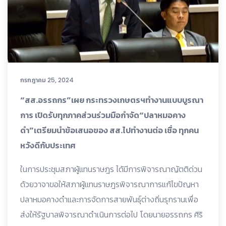
กรกฎาคม 25, 2024
“สส.อรรถกร”เผย กระทรวงเกษตรฯทำงานแบบบูรณา
การ เปิดรับทุกภาคส่วนร่วมมือกำจัด“ปลาหมอคาง
ดำ”เตรียมนำข้อเสนอของ สส.ไปทำงานต่อ เชื่อ ทุกคน
หวังดีกับประเทศ
ในการประชุมสภาผู้แทนราษฎร ได้มีการพิจารณาญัตติด่วน
ด้วยวาจาขอให้สภาผู้แทนราษฎรพิจารณาการแก้ไขปัญหา
ปลาหมอคางดำและการจัดการสายพันธุ์ต่างถิ่นรุกรานเพื่อ
ส่งให้รัฐบาลพิจารณาดำเนินการต่อไป โดยนายอรรถกร ศิริ