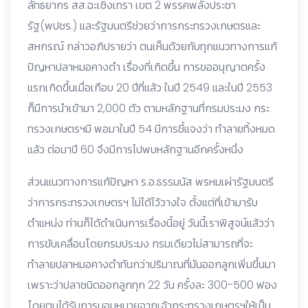
ลัทธยากร สส.ฉะเชิงเทรา เขต 2 พรรคพลังประชา
รัฐ(พปชร.) และรัฐมนตรีช่วยว่าการกระทรวงเกษตรและ
สหกรณ์ กล่าวอภิปรายว่า ตนเห็นด้วยกับทุกแนวทางการแก้
ปัญหาปลาหมอคางดำ เรื่องที่เกิดขึ้น การขออนุญาตครั้ง
แรกเกิดขึ้นเมื่อเกือบ 20 ปีที่แล้ว ในปี 2549 และในปี 2553
ก็มีการนำเข้ามา 2,000 ตัว ตามหลักฐานที่กรมประมง กระ
ทรวงเกษตรฯมี พอมาในปี 54 มีการชี้แจงว่า ทำลายทิ้งหมด
แล้ว ต่อมาปี 60 จึงมีการไปพบหลักฐานอีกครั้งหนึ่ง
ส่วนแนวทางการแก้ปัญหา ร.อ.ธรรมนัส พรหมเผ่ารัฐมนตรี
ว่าการกระทรวงเกษตรฯ ไม่ได้ไว้วางใจ ตั้งแต่ที่เข้ามารับ
ตำแหน่ง ท่านก็ได้ดำเนินการเรื่องนี้อยู่ วันนี้เราพิสูจน์แล้วว่า
การขับเคลื่อนโดยกรมประมง กรมเดียวไม่สามารถที่จะ
ทำลายปลาหมอคางดำทันกว่าปริมาณที่มันออกลูกเพิ่มขึ้นมา
เพราะว่าปลาชนิดออกลูกทุก 22 วัน ครั้งละ 300-500 ฟอง
โดยตนได้รับการมอบหมายจากเจ้ากระทรวงเกษตรฯให้เป็น