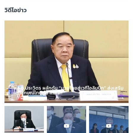
วิดีโอข่าว
พล.อ.ประวิตร ผลักดัน “มวยไทยสู่เวทีโอลิมปิก” ส่งเสริม
เอกลักษณ์ไทยสู่สากล !!!