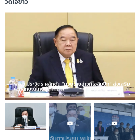
วิดีโอข่าว
พล.อ.ประวิตร ผลักดัน “มวยไทยสู่เวทีโอลิมปิก” ส่งเสริม
เอกลักษณ์ไทยสู่สากล !!!