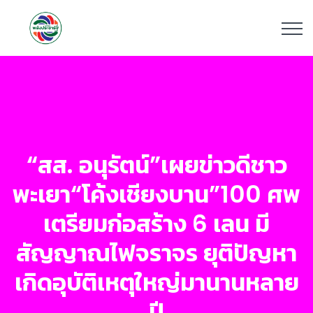
“สส. อนุรัตน์”เผยข่าวดีชาว
พะเยา“โค้งเชียงบาน”100 ศพ
เตรียมก่อสร้าง 6 เลน มี
สัญญาณไฟจราจร ยุติปัญหา
เกิดอุบัติเหตุใหญ่มานานหลาย
ปี