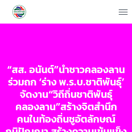
“สส. อนันต์”นำชาวคลองลาน
ร่วมถก ‘ร่าง พ.ร.บ.ชาติพันธุ์’
จัดงาน“วิถีถิ่นชาติพันธุ์
คลองลาน”สร้างจิตสำนึก
คนในท้องถิ่นชูอัตลักษณ์
ภูมิปัญญา สร้างความเข้มแข็ง