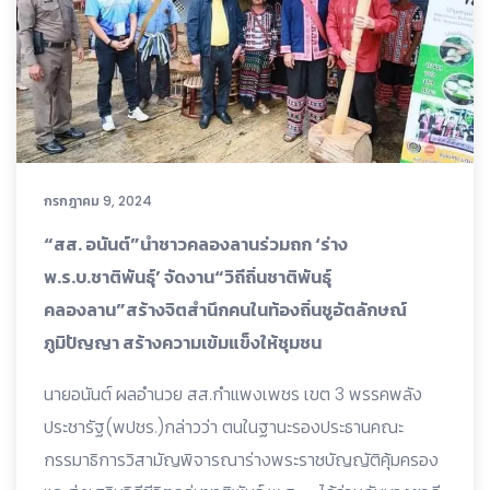
กรกฎาคม 9, 2024
“สส. อนันต์”นำชาวคลองลานร่วมถก ‘ร่าง
พ.ร.บ.ชาติพันธุ์’ จัดงาน“วิถีถิ่นชาติพันธุ์
คลองลาน”สร้างจิตสำนึกคนในท้องถิ่นชูอัตลักษณ์
ภูมิปัญญา สร้างความเข้มแข็งให้ชุมชน
นายอนันต์ ผลอำนวย สส.กำแพงเพชร เขต 3 พรรคพลัง
ประชารัฐ(พปชร.)กล่าวว่า ตนในฐานะรองประธานคณะ
กรรมาธิการวิสามัญพิจารณาร่างพระราชบัญญัติคุ้มครอง