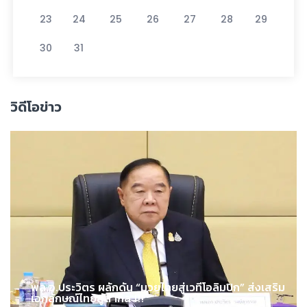
23
24
25
26
27
28
29
30
31
วิดีโอข่าว
พล.อ.ประวิตร ผลักดัน “มวยไทยสู่เวทีโอลิมปิก” ส่งเสริม
เอกลักษณ์ไทยสู่สากล !!!