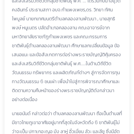
และส่งเสริมวิถีชีวิตกลุ่มชาติพันธุ์ พ.ศ. …. ได้ร่วมกับนางยุวดี
คงอินทร์ ประธานสภา อบจ.กำแพงเพชร,ดร. วิทยา ทัศน
ไพบูลย์ นายกเทศมนตรีตำบลคลองลานพัฒนา , นายสุทธิ
พงษ์ หนูเนตร ปลัดอำเภอคลองลาน คณะอาจารย์จาก
มหาวิทยาลัยราชภัฎกำแพงเพชร และคณะกรรมการ
ชาติพันธุ์ตำบลคลองลานพัฒนา ศึกษาแลกเปลี่ยนข้อมูล ข้อ
เสนอแนะ และข้อสังเกตการต่อร่างพระราชบัญญัติคุ้มครอง
และส่งเสริมวิถีชีวิตกลุ่มชาติพันธุ์ พ.ศ……ในด้านวิถีชีวิต
วัฒนธรรม ทรัพยากร และผลิตภัณฑ์ต่างๆ สู่การจัดการทุน
ทางวัฒนธรรม 6 ชนเผ่า เพื่อนำไปสู่การพิจารณาศึกษาและ
ติดตามความคืบหน้าของร่างพระราชบัญญัติดังกล่าวมา
อย่างต่อเนื่อง
นายอนันต์ กล่าวต่อว่า ตำบลคลองลานพัฒนา ถือเป็นตำบลที่
มีชาวไทยภูเขาอาศัยอยู่มากที่สุดในจังหวัดถึง 6 ชาติพันธุ์ไม่
ว่าจะเป็น ปกาเกอะญอ ม้ง ลาหู่ อิ้วเมี่ยน ลัวะ และลีซู ซึ่งมีอัต