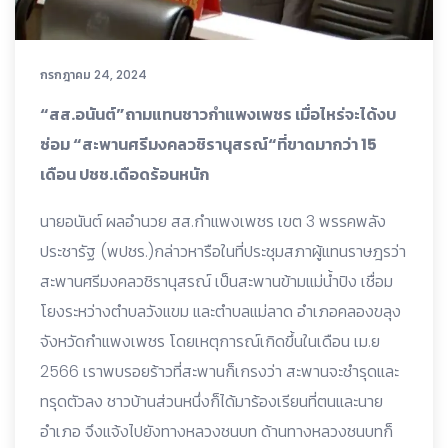
กรกฎาคม 24, 2024
“สส.อนันต์”ถามแทนชาวกำแพงเพชร เมื่อไหร่จะได้งบ
ซ่อม “สะพานศรีมงคลวชิรานุสรณ์“ที่ขาดมากว่า 15
เดือน ปชช.เดือดร้อนหนัก
นายอนันต์ ผลอำนวย สส.กำแพงเพชร เขต 3 พรรคพลัง
ประชารัฐ (พปชร.)กล่าวหารือในที่ประชุมสภา
ผู้แทนราษฎรว่า
สะพานศรีมงคลวชิรานุสรณ์ เป็นสะพานข้ามแม่น้ำปิง เชื่อม
โยงระหว่างตำบลวังแขม และตำบลแม่ลาด อำเภอคลองขลุง
จังหวัดกำแพงเพชร โดยเหตุการณ์เกิดขึ้นในเดือน เม.ย
2566 เราพบรอยร้าวที่สะพานก็เกรงว่า สะพานจะชำรุดและ
ทรุดตัวลง ชาวบ้านส่วนหนึ่งก็ได้มาร้องเรียนที่ตนและนาย
อำเภอ จึงแจ้งไปยังทางหลวงชนบท ด้านทางหลวงชนบทก็