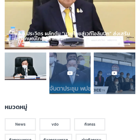
พล.อ.ประวิตร ผลักดัน “มวยไทยสู่เวทีโอลิมปิก” ส่งเสริม
เอกลักษณ์ไทยสู่สากล !!!
หมวดหมู่
News
vdo
กิจกรร
กิจกรรมพรรค
กิจจกรรมพรรค
ข่าวกิจกรรม