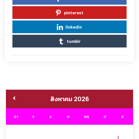
pinterest
linkedin
tumblr
สิงหาคม 2026
อา.
จ.
อ.
พ.
พฤ.
ศ.
ส.
1