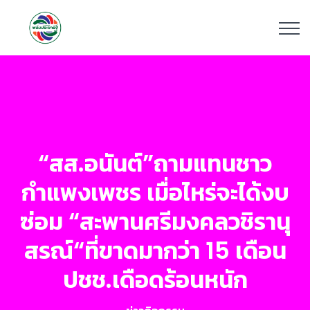
“สส.อนันต์”ถามแทนชาว
กำแพงเพชร เมื่อไหร่จะได้งบ
ซ่อม “สะพานศรีมงคลวชิรานุ
สรณ์“ที่ขาดมากว่า 15 เดือน
ปชช.เดือดร้อนหนัก