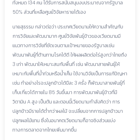
ทั้งหมด 134 คน ได้รับการสนับสนุนงบประมาณจากรัฐบาล
50% ส่วนที่เหลือศูนย์วิจัยหารายได้เอง
นายสุธรรม กล่าวต่อว่า ประเทศเวียดนามให้ความสำคัญกับ
การวิจัยและพัฒนามาก ศูนย์วิจัยพันธุ์ข้าวของเวียดนามมี
แนวทางการวิจัยที่ชัดเจนตามเป้าหมายของรัฐบาลเช่น
พัฒนาพันธุ์ที่ต้านทานโรคได้ดี ให้ผลผลิตต่อไร่สูงกว่าไทยถึง
3 เท่า พัฒนาให้เหมาะสมกับพื้นที่ เช่น พัฒนาสายพันธุ์ให้
เหมาะกับพื้นที่น้ำท่วมหรือน้ำเค็ม ใช้งานวิจัยเป็นการแก้ปัญหา
เช่น ทำอย่างไรจะปลูกข้าวได้ปีละ 3 ครั้ง ก็พัฒนาสายพันธุ์ที่
เก็บเกี่ยวได้ภายใน 85 วันขึ้นมา การพัฒนาพันธุ์ข้าวที่มี
วิตามิน A สูง เป็นต้น และตอนนี้เวียดนามกำลังคิดว่า การ
ปลูกข้าวมีรายได้ต่ำกว่าผลไม้ จะเปลี่ยนจากการปลูกข้าวมา
ปลูกผลไม้แทน ซึ่งในอนาคตเวียดนามก็อาจชิงส่วนแบ่ง
ทางการตลาดจากไทยเพิ่มมากขึ้น