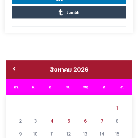
tumblr
สิงหาคม 2026
อา.
จ.
อ.
พ.
พฤ.
ศ.
ส.
1
2
3
4
5
6
7
8
9
10
11
12
13
14
15