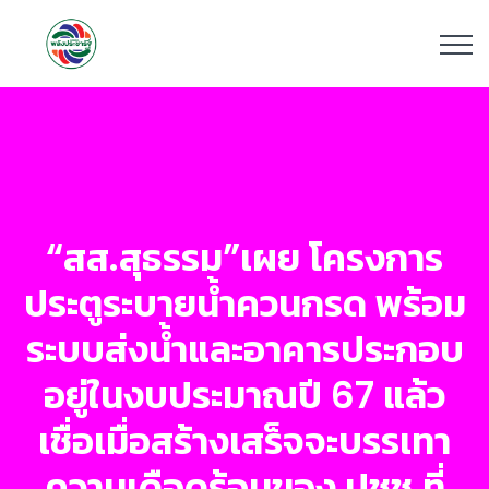
“สส.สุธรรม”เผย โครงการ
ประตูระบายน้ำควนกรด พร้อม
ระบบส่งน้ำและอาคารประกอบ
อยู่ในงบประมาณปี 67 แล้ว
เชื่อเมื่อสร้างเสร็จจะบรรเทา
ความเดือดร้อนของ ปชช.ที่