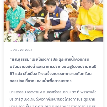
เมษายน 29, 2024
“สส.สุธรรม”เผย โครงการประตูระบายน้ำควนกรด
พร้อมระบบส่งน้ำและอาคารประกอบ อยู่ในงบประมาณปี
67 แล้ว เชื่อเมื่อสร้างเสร็จจะบรรเทาความเดือดร้อน
ของ ปชช.ที่ขาดแคลนน้ำเพื่อการเกษตร
นายสุธรรม จริตงาม สส.นครศรีธรรมราช เขต 6 พรรคพลัง
ประชารัฐ เปิดเผยถึงควาทคืบหน้าของโครงการประตูระบาย
น้ำและอ่างเก็บน้ำ ต.ควนกรด อ.ทุ่งสงฯ ว่า จากการที่ ร.อ.ธร