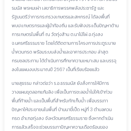
รมนัส พรหมเผ่า เลขาธิการพรรคพลังประชารัฐ และ
รัฐมนตรีว่าการกระทรวงเกษตรและสหกรณ์ ได้ลงพื้นที่
พบปะเกษตรกรและผู้นำท้องถิ่น และรับฟังประเด็นปัญหาด้าน
การเกษตรในพื้นที่ ณ วัดทุ่งส้าน ต.นาไม้ไผ่ อ.ทุ่งสง
จ.นครศรีธรรมราช โดยได้ติดตามการโครงการประตูระบาย
น้ำควนกรด พร้อมระบบส่งน้ำและอาคารประกอบ ล่าสุด
กรมชลประทาน ได้ดำเนินการศึกษาความเหมาะสม และบรรจุ
ลงในแผนงบประมาณปี 2567 เป็นที่เรียบร้อยแล้ว
นายสุธรรม กล่าวต่อว่า ร.อ.ธรรมนัส ยังสั่งการให้มีการ
วางแผนขุดลอกแก้มลิง เพื่อเป็นการชะลอน้ำไม่ให้เข้าท่วม
พื้นที่ท้ายน้ำ และเป็นพื้นที่สำหรับกักเก็บน้ำ เพื่อบรรเทา
ปัญหาให้ประชาชนในพื้นที่ บ้านนาขี้เป็ด หมู่ที่ 3 ตำบลควน
กรด อำเภอทุ่งสง จังหวัดนครศรีธรรมราช ซึ่งหากดำเนิน
การแล้วเสร็จจะช่วยบรรเทาปัญหาความเดือดร้อนของ