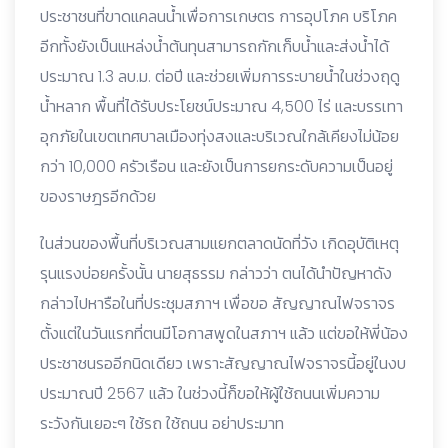
ประชาชนที่ขาดแคลนน้ำเพื่อการเกษตร การอุปโภค บริโภค
อีกทั้งยังเป็นแหล่งน้ำต้นทุนสามารถกักเก็บน้ำและส่งน้ำได้
ประมาณ 1.3 ลบ.ม. ต่อปี และช่วยเพิ่มการระบายน้ำในช่วงฤดู
น้ำหลาก พื้นที่ได้รับประโยชน์ประมาณ 4,500 ไร่ และบรรเทา
อุกภัยในเขตเทศบาลเมืองทุ่งสงและบริเวณใกล้เคียงไม่น้อย
กว่า 10,000 ครัวเรือน และยังเป็นการยกระดับความเป็นอยู่
ของราษฎรอีกด้วย
ในส่วนของพื้นที่บริเวณสามแยกตลาดนัดที่วัง เกิดอุบัติเหตุ
รุนแรงบ่อยครั้งนั้น นายสุธรรม กล่าวว่า ตนได้นำปัญหาดัง
กล่าวไปหารือในที่ประชุมสภาฯ เพื่อขอ สัญญาณไฟจราจร
ตั้งแต่ในวันแรกที่ตนมีโอกาสพูดในสภาฯ แล้ว แต่ขอให้พี่น้อง
ประชาชนรออีกนิดเดียว เพราะสัญญาณไฟจราจรนี้อยู่ในงบ
ประมาณปี 2567 แล้ว ในช่วงนี้ก็ขอให้ผู้ใช้ถนนเพิ่มความ
ระวังกันเยอะๆ ใช้รถ ใช้ถนน อย่าประมาท