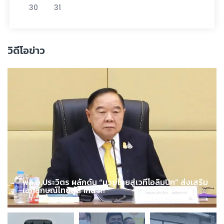
30
31
วิดีโอข่าว
พล.อ.ประวิตร ผลักดัน “มวยไทยสู่เวทีโอลิมปิก” ส่งเสริม
เอกลักษณ์ไทยสู่สากล !!!