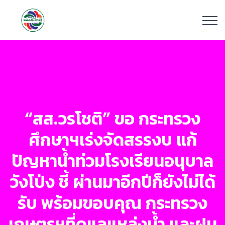
“สส.วรโชติ” ขอ กระทรวง
ศึกษาฯเร่งจัดสรรงบ แก้
ปัญหาน้ำท่วมโรงเรียนอนุบาล
วังโป่ง ชี้ ผ่านมาอีกปีก็ยังไม่ได้
รับ พร้อมขอบคุณ กระทรวง
เกษตรฯที่ดูแลแหล่งน้ำ และฝน