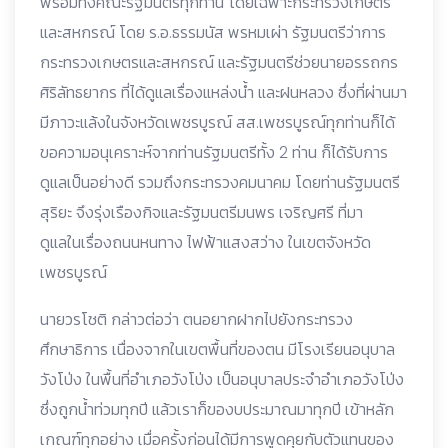
พร้อมทั้งคณะรัฐมนตรีทุกท่าน โดยเฉพาะกระทรวงเกษตร
และสหกรณ์ โดย ร.อ.ธรรมนัส พรหมเผ่า รัฐมนตรีว่าการ
กระทรวงเกษตรและสหกรณ์ และรัฐมนตรีช่วยนายอรรถกร
ศิริลัทธยากร ที่ได้ดูแลเรื่องแหล่งน้ำ และฝนหลวง ซึ่งที่ผ่านมา
มีภาวะแล้งในจังหวัดเพชรบูรณ์ สส.เพชรบูรณ์ทุกท่านก็ได้
ขอความอนุเคราะห์จากท่านรัฐมนตรีทั้ง 2 ท่าน ก็ได้รับการ
ดูแลเป็นอย่างดี รวมถึงกระทรวงคมนาคม โดยท่านรัฐมนตรี
สุริยะ จึงรุ่งเรืองกิจและรัฐมนตรีมนพร เจริญศรี ที่มา
ดูแลในเรื่องถนนหนทาง ไฟฟ้าแสงสว่าง ในเขตจังหวัด
เพชรบูรณ์
นายวรโชติ กล่าวต่อว่า ตนอยากฝากไปยังกระทรวง
ศึกษาธิการ เนื่องจากในเขตพื้นที่ของตน มีโรงเรียนอนุบาล
วังโป่ง ในพื้นที่อำเภอวังโป่ง เป็นอนุบาลประจำอำเภอวังโป่ง
ซึ่งถูกน้ำท่วมทุกปี แล้วเราก็ของบประมาณมาทุกปี เข้าหลัก
เกณฑ์ทุกอย่าง เมื่อครั้งก่อนได้มีการพูดคุยกับตัวแทนของ