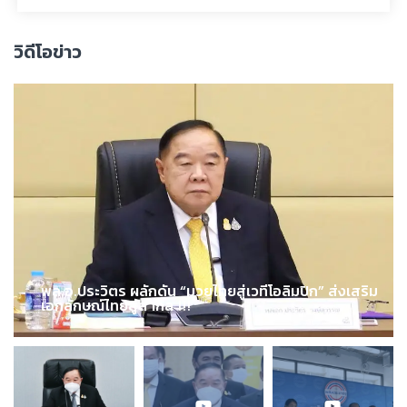
วิดีโอข่าว
พล.อ.ประวิตร ผลักดัน “มวยไทยสู่เวทีโอลิมปิก” ส่งเสริม
เอกลักษณ์ไทยสู่สากล !!!