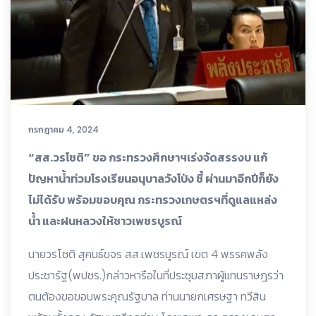
กรกฎาคม 4, 2024
“สส.วรโชติ” ขอ กระทรวงศึกษาฯเร่งจัดสรรงบ แก้
ปัญหาน้ำท่วมโรงเรียนอนุบาลวังโป่ง ชี้ ผ่านมาอีกปีก็ยัง
ไม่ได้รับ พร้อมขอบคุณ กระทรวงเกษตรฯที่ดูแลแหล่ง
น้ำ และฝนหลวงให้ชาวเพชรบูรณ์
นายวรโชติ สุคนธ์ขจร สส.เพชรบูรณ์ เขต 4 พรรคพลัง
ประชารัฐ(พปชร.)กล่าวหารือในที่ประชุมสภาผู้แทนราษฎรว่า
ตนต้องขอขอบพระคุณรัฐบาล ท่านนายกเศรษฐา ทวีสิน