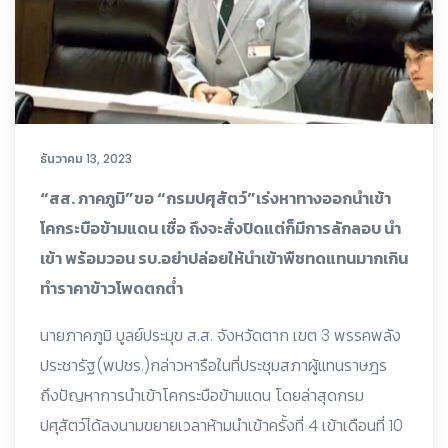
ธันวาคม 13, 2023
“สส. ภาคภูมิ”ขอ “กรมปศุสัตว์”เร่งหาทางออกนำเข้า
โคกระบือข้ามแดน เชื่อ ถึงจะสั่งปิดแต่ก็มีการลักลอบ นำ
เข้า พร้อมวอน รบ.อย่าปล่อยให้นำเข้าพืชทดแทนมากเกิน
ทำราคาข้าวโพดตกต่ำ
นายภาคภูมิ บูลย์ประมุข ส.ส. จังหวัดตาก เขต 3 พรรคพลัง
ประชารัฐ(พปชร.)กล่าวหารือในที่ประชุมสภาผู้แทนราษฎร
ถึงปัญหาการนำเข้าโคกระบือข้ามแดน โดยล่าสุดกรม
ปศุสัตว์ได้ลงนามขยายเวลาห้ามนำเข้าครั้งที่ 4 เข้าเดือนที่ 10