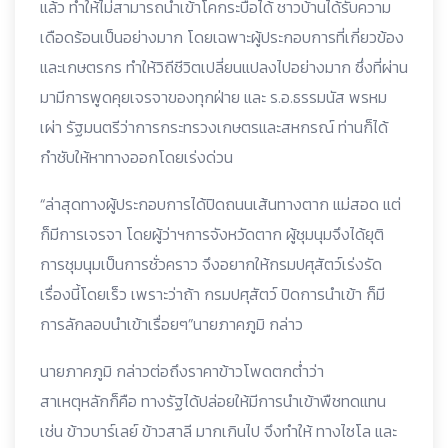
แล้ว ทำให้ไม่สามารถนำเข้าโคกระบือได้ ชาวบ้านได้รับความ
เดือดร้อนเป็นอย่างมาก โดยเฉพาะผู้ประกอบการที่เกี่ยวข้อง
และเกษตรกร ทำให้วิถีชีวิตเปลี่ยนแปลงไปอย่างมาก ซึ่งที่ผ่าน
มามีการพูดคุยเจรจาของทุกฝ่าย และ ร.อ.ธรรมนัส พรหม
เผ่า รัฐมนตรีว่าการกระทรวงเกษตรและสหกรณ์ ท่านก็ได้
กำชับให้หาทางออกโดยเร่งด่วน
“ล่าสุดทางผู้ประกอบการได้ปิดถนนเส้นทางตาก แม่สอด แต่
ก็มีการเจรจา โดยผู้ว่าฯการจังหวัดตาก ผู้ชุมนุมจึงได้ยุติ
การชุมนุมเป็นการชั่วคราว จึงอยากให้กรมปศุสัตว์เร่งรัด
เรื่องนี้โดยเร็ว เพราะว่าถ้า กรมปศุสัตว์ ปิดการนำเข้า ก็มี
การลักลอบนำเข้าเรื่อยๆ”นายภาคภูมิ กล่าว
นายภาคภูมิ กล่าวต่อถึงราคาข้าวโพดตกต่ำว่า
สาเหตุหลักก็คือ ทางรัฐได้ปล่อยให้มีการนำเข้าพืชทดแทน
เช่น ข้าวบาร์เลย์ ข้าวสาลี มากเกินไป จึงทำให้ ทางไซโล และ