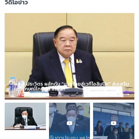
วิดีโอข่าว
พล.อ.ประวิตร ผลักดัน “มวยไทยสู่เวทีโอลิมปิก” ส่งเสริม
เอกลักษณ์ไทยสู่สากล !!!