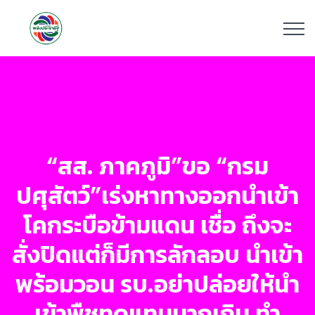
“สส. ภาคภูมิ”ขอ “กรม
ปศุสัตว์”เร่งหาทางออกนำเข้า
โคกระบือข้ามแดน เชื่อ ถึงจะ
สั่งปิดแต่ก็มีการลักลอบ นำเข้า
พร้อมวอน รบ.อย่าปล่อยให้นำ
เข้าพืชทดแทนมากเกิน ทำ