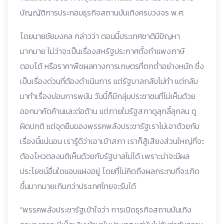
บัญญัติการประกอบธุรกิจสถานบันเทิงครบวงจร พ.ศ.
โดยนายชัยมงคล กล่าวว่า ตอนนี้ประเทศชาติมีปัญหา
มากมาย ไม่ว่าจะเป็นเรื่องสหรัฐประกาศตั้งกำแพงภาษี
ตอบโต้ หรือราคาพืชผลทางการเกษตรที่ตกต่ำอย่างหนัก ซึ่ง
เป็นเรื่องด่วนที่ต้องดำเนินการ แต่รัฐบาลกลับไม่ทำ แต่กลับ
มาทำเรื่องบ่อนการพนัน วันนี้ก็มีกลุ่มประชาชนที่ไม่เห็นด้วย
ออกมาคัดค้านและต่อต้าน แต่ภายในรัฐสภาดูลุกลี้ลุกลน ดู
ผิดปกติ แต่จุดยืนของพรรคพลังประชารัฐเราไม่เอาด้วยกับ
เรื่องนี้แน่นอน เรารู้ดีว่าเอาเข้าสภา เราก็สู้เสียงส่วนใหญ่ที่จะ
ต้องโหวตลงมติเห็นด้วยกับรัฐบาลไม่ได้ เพราะน่าจะมีผล
ประโยชน์อื่นใดแอบแฝงอยู่ โดยที่ไม่คิดถึงผลกระทบที่จะเกิด
ขึ้นมากมายเกินกว่าประเทศไทยจะรับได้
“พรรคพลังประชารัฐเข้าใจว่า การเปิดธุรกิจสถานบันเทิง