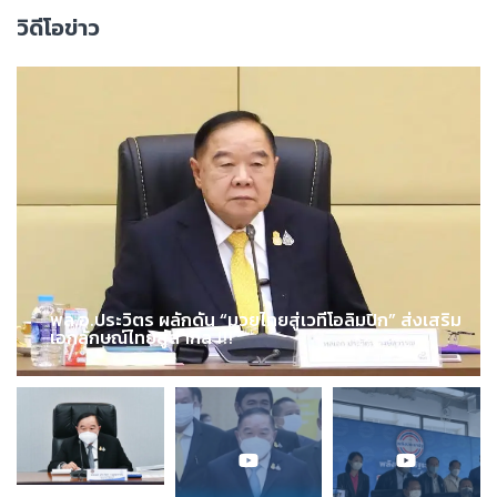
วิดีโอข่าว
พล.อ.ประวิตร ผลักดัน “มวยไทยสู่เวทีโอลิมปิก” ส่งเสริม
เอกลักษณ์ไทยสู่สากล !!!