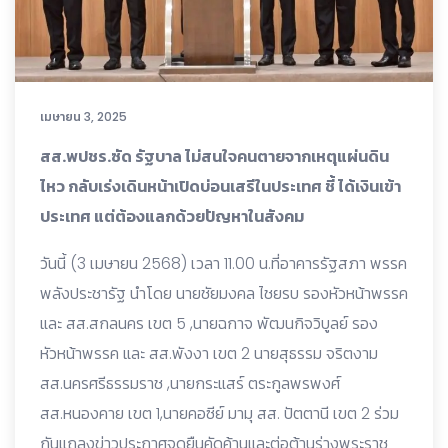
เมษายน 3, 2025
สส.พปชร.ซัด รัฐบาล ไม่สนใจคนตายจากเหตุแผ่นดิน
ไหว กลับเร่งเดินหน้าเปิดบ่อนเสรีในประเทศ ชี้ ได้เงินเข้า
ประเทศ แต่ต้องแลกด้วยปัญหาในสังคม
วันนี้ (3 เมษายน 2568) เวลา 11.00 น.ที่อาคารรัฐสภา พรรค
พลังประชารัฐ นำโดย นายชัยมงคล ไชยรบ รองหัวหน้าพรรค
และ สส.สกลนคร เขต 5 ,นายฉกาจ พัฒนกิจวิบูลย์ รอง
หัวหน้าพรรค และ สส.พังงา เขต 2 นายสุธรรม จริตงาม
สส.นครศรีธรรมราช ,นายกระแสร์ ตระกูลพรพงศ์
สส.หนองคาย เขต 1,นายคอซีย์ มามุ สส. ปัตตานี เขต 2 ร่วม
กันแถลงข่าวประกาศจุดยืนคัดค้านและต่อต้านร่างพระราช