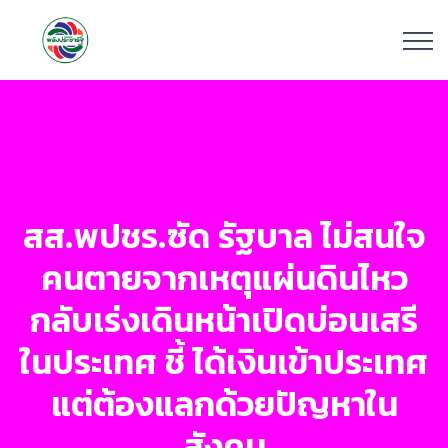
สส.พปชร.ซัด รัฐบาล ไม่สนใจ
คนตายจากเหตุแผ่นดินไหว
กลับเร่งเดินหน้าเปิดบ่อนเสรี
ในประเทศ ชี้ ได้เงินเข้าประเทศ
แต่ต้องแลกด้วยปัญหาใน
สังคม