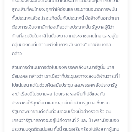
ครบวงจรจะมีเม็ดเงินเข้ามาในประเทศ แต่มันไม่คุ้มค่ากับความ
สูญเสียที่คนไทยจะถูกทำให้อ่อนแอ ประชาชนจะติดการพนัน
ทั้งประเทศแล้วอะไรจะเกิดขึ้นกับประเทศนี้ ข้ออ้างที่บอกว่าเรา
ต้องการเงินจากนักท่องเที่ยวต่างประเทศนั้น รัฐบาลรู้ดีว่า
ท้ายที่สุดเงินในคาสิโนนั้นจะมาจากประชาชนคนไทย และอยู่ใน
กลุ่มของคนที่มีความหวังในการเสี่ยงดวง” นายชัยมงคล
กล่าว
ส่วนการดำเนินการต่อไปของพรรคพลังประชารัฐนั้น นาย
ชัยมงคล กล่าวว่า เราเชื่อว่าที่ประชุมสภาจะลงมติผ่านวาระที่ 1
ไปแน่นอน แต่ในช่วงผิดสมัยประชุม สส.พรรคพลังประชารัฐ
จะนำเรื่องนี้ไปขยายผล โดยเราจะลงพื้นที่ไปชี้แจงกับ
ประชาชนให้ลุกขึ้นมาแสดงจุดยืนคัดค้านรัฐบาล ซึ่งหาก
รัฐบาลพยายามดึงดันที่จะปิดจบเรื่องนี้อย่างรวดเร็ว ตน
เกรงว่ารัฐบาลอาจจะอยู่ไม่ถึงวาระที่ 2 และ 3 เพราะม็อบของ
ประชาชนจุดติดแน่นอน ทั้งนี้ ตนขอเรียกร้องไปยังสภาผู้แทน