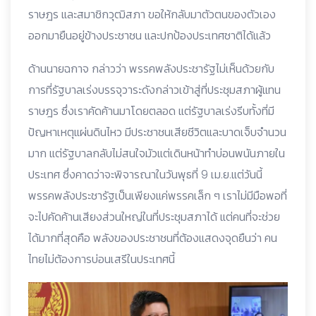
ราษฎร และสมาชิกวุฒิสภา ขอให้กลับมาตัวตนของตัวเอง
ออกมายืนอยู่ข้างประชาชน และปกป้องประเทศชาติได้แล้ว
ด้านนายฉกาจ กล่าวว่า พรรคพลังประชารัฐไม่เห็นด้วยกับ
การที่รัฐบาลเร่งบรรจุวาระดังกล่าวเข้าสู่ที่ประชุมสภาผู้แทน
ราษฎร ซึ่งเราคัดค้านมาโดยตลอด แต่รัฐบาลเร่งรีบทั้งที่มี
ปัญหาเหตุแผ่นดินไหว มีประชาชนเสียชีวิตและบาดเจ็บจำนวน
มาก แต่รัฐบาลกลับไม่สนใจมัวแต่เดินหน้าทำบ่อนพนันภายใน
ประเทศ ซึ่งคาดว่าจะพิจารณาในวันพุธที่ 9 เม.ย.แต่วันนี้
พรรคพลังประชารัฐเป็นเพียงแค่พรรคเล็ก ๆ เราไม่มีมือพอที่
จะไปคัดค้านเสียงส่วนใหญ่ในที่ประชุมสภาได้ แต่คนที่จะช่วย
ได้มากที่สุดคือ พลังของประชาชนที่ต้องแสดงจุดยืนว่า คน
ไทยไม่ต้องการบ่อนเสรีในประเทศนี้