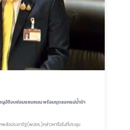
ุมัติงบซ่อมแซมถนน พร้อมขุดลอกแม่น้ำป่า
คพลังประชารัฐ(พปชร.)กล่าวหารือในที่ประชุม