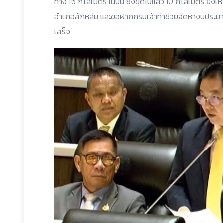
ทาง 15 กิโลเมตร ในปีนี้ ซึ่งขุดไปแล้ว 10 กิโลเมตร ยั
อำเภอสักหล่ม และขอฝากกรมเจ้าท่าช่วยจัดหางบประมา
เสร็จ