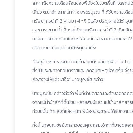
สภาฯถึงความเดือนร้อนของพี่น้องในเขตพื้นที่ โดยตนได้ร
เสี้ยว ต.นาซำ อ.หล่มเก่า จ.เพชรบูรณ์ ที่ได้รับความเ
ทรัพยากรน้ำที่ 2 ผ่านมา 4 -5 ปีแล้ว ประตูฝายได้ชำรุดเ
และการระบายน้ำ จึงขอให้กรมทรัพยากรน้ำที่ 2 จังหวั
ยังมีความเดือดร้อนในการใช้ถนนทางหลวงหมายเลข 12 ก
เส้นทางที่แคบและมีอุบัติเหตุบ่อยครั้ง
“ปัจจุบันกระทรวงคมนาคมได้อนุมัติงบขยายผิวทาง4 เลน 
ซึ่งเป็นระยะทางที่อันตรายและเกิดอุบัติเหตุบ่อยครั
ก่อสร้างให้แล้วเสร็จ” นายบุญชัย กล่าว
นายบุญชัย กล่าวต่อว่า พื้นที่ตำบลศิลาและตำบลตาดกลอ
จากแม่น้ำป่าสักที่ตื้นเขิน หลายสิบปีแล้ว แม่น้ำป่าสักส
ท่วมปีนั้น ถ้าแล้งก็แล้งหนัก พี่น้องประชาชนได้รับความเ
ทั้งนี้ นายบุญชัยยังกล่าวขอบคุณกรมเจ้าท่าที่มาขุดลอ