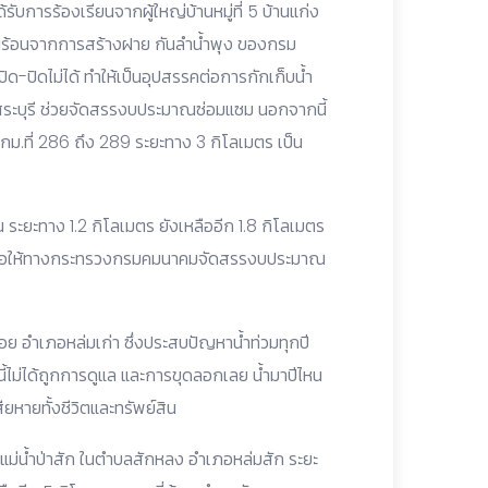
ับการร้องเรียนจากผู้ใหญ่บ้านหมู่ที่ 5 บ้านแก่ง
ดือนร้อนจากการสร้างฝาย กันลำน้ำพุง ของกรม
ปิด-ปิดไม่ได้ ทำให้เป็นอุปสรรคต่อการกักเก็บน้ำ
ดสระบุรี ช่วยจัดสรรงบประมาณซ่อมแซม นอกจากนี้
ม.ที่ 286 ถึง 289 ระยะทาง 3 กิโลเมตร เป็น
ระยะทาง 1.2 กิโลเมตร ยังเหลืออีก 1.8 กิโลเมตร
้ง จึงขอให้ทางกระทรวงกรมคมนาคมจัดสรรงบประมาณ
ย อำเภอหล่มเก่า ซึ่งประสบปัญหาน้ำท่วมทุกปี
ายนี้ไม่ได้ถูกการดูแล และการขุดลอกเลย น้ำมาปีไหน
สียหายทั้งชีวิตและทรัพย์สิน
กแม่น้ำป่าสัก ในตำบลสักหลง อำเภอหล่มสัก ระยะ