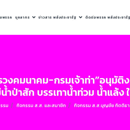
กับพรรค
บุคลากร
ข่าวสาร พลังประชารัฐ
ติดต่อพรรค พลังประชารั
รวงคมนาคม-กรมเจ้าท่า”อนุมัติ
้ำป่าสัก บรรเทาน้ำท่วม น้ำแล้ง 
กรรม
กิจกรรม ส.ส. และสมาชิก
กิจกรรม ส.ส.บุญชัย กิตติธา