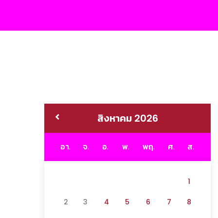
สิงหาคม 2026
อา.
จ.
อ.
พ.
พฤ.
ศ.
ส.
1
2
3
4
5
6
7
8