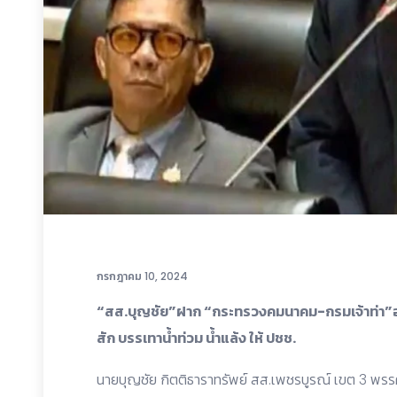
กรกฎาคม 10, 2024
“สส.บุญชัย”ฝาก “กระทรวงคมนาคม-กรมเจ้าท่า”อน
สัก บรรเทาน้ำท่วม น้ำแล้ง ให้ ปชช.
นายบุญชัย กิตติธาราทรัพย์ สส.เพชรบูรณ์ เขต 3 พรร