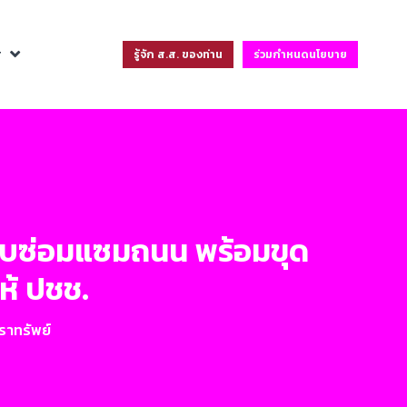
ฐ
รู้จัก ส.ส. ของท่าน
ร่วมกำหนดนโยบาย
งบซ่อมแซมถนน พร้อมขุด
ให้ ปชช.
ราทรัพย์