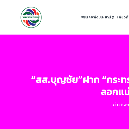
พรรคพลังประชารัฐ
เกี่ยว
“สส.บุญชัย”ฝาก “กระท
ลอกแม่น
ข่าวกิจ