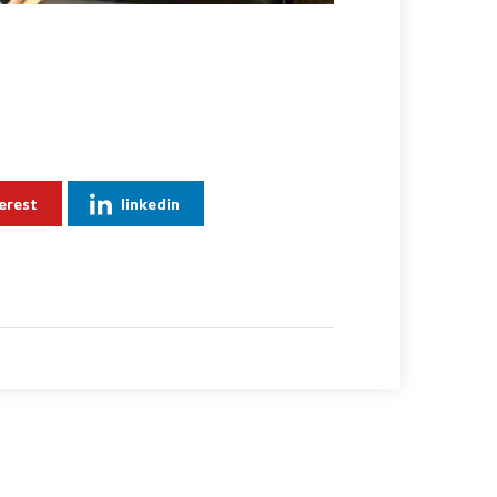
erest
linkedin