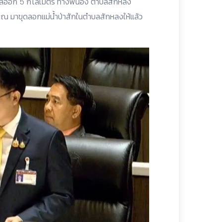
งเหลืออีก 5 กิโลเมตร ทางพี่น้อง ตำบลสักหลง
ณ มาขุดลอกแม่น้ำป่าสักในตำบลสักหลงให้แล้ว