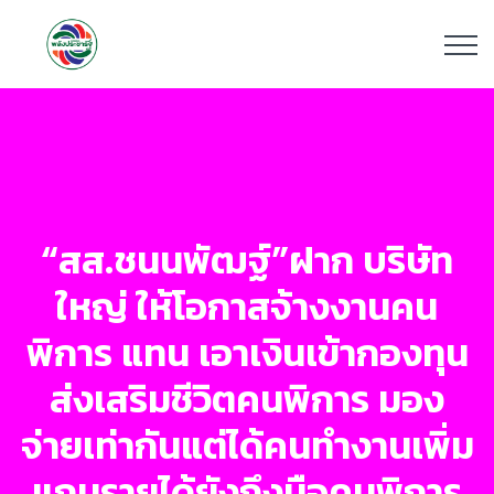
“สส.ชนนพัฒฐ์”ฝาก บริษัท
ใหญ่ ให้โอกาสจ้างงานคน
พิการ แทน เอาเงินเข้ากองทุน
ส่งเสริมชีวิตคนพิการ มอง
จ่ายเท่ากันแต่ได้คนทำงานเพิ่ม
แถมรายได้ยังถึงมือคนพิการ