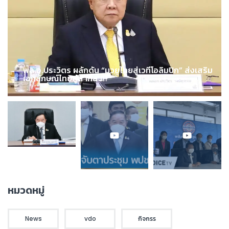
พล.อ.ประวิตร ผลักดัน “มวยไทยสู่เวทีโอลิมปิก” ส่งเสริม
เอกลักษณ์ไทยสู่สากล !!!
หมวดหมู่
News
vdo
กิจกรร