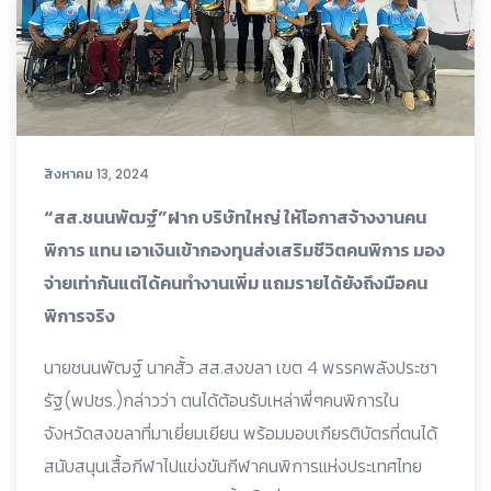
สิงหาคม 13, 2024
“สส.ชนนพัฒฐ์”ฝาก บริษัทใหญ่ ให้โอกาสจ้างงานคน
พิการ แทน เอาเงินเข้ากองทุนส่งเสริมชีวิตคนพิการ มอง
จ่ายเท่ากันแต่ได้คนทำงานเพิ่ม แถมรายได้ยังถึงมือคน
พิการจริง
นายชนนพัฒฐ์ นาคสั้ว สส.สงขลา เขต 4 พรรคพลังประชา
รัฐ(พปชร.)กล่าวว่า ตนได้ต้อนรับเหล่าพี่ๆคนพิการใน
จังหวัดสงขลาที่มาเยี่ยมเยียน พร้อมมอบเกียรติบัตรที่ตนได้
สนับสนุนเสื้อกีฬาไปแข่งขันกีฬาคนพิการแห่งประเทศไทย