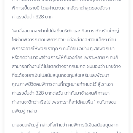
พิการเป็นรายปี โดยคำนวณจากอัตราต่ำสุดของอัตรา
ค่าแรงขั้นต่ำ 328 บาท
“ผมจึงอยากจะฝากไปยังถึงบริษัท และ กิจการ ห้างร้านใหญ่
ให้ช่วยพิจารณาคนพิการด้วย นี่คือเสียงสะท้อนเล็กๆ ที่คน
พิการอยากให้พวกเราทุก ๆ คนได้ยิน อย่าปฎิเสธพวกเขา
หรือคิดว่าเขาจะสร้างภาระให้กับองค์กร เพราะหลาย ๆ คนก็
สามารถทำงานได้ไม่แตกต่างจากคนปกติ ผมมองว่า นายจ้าง
ที่จะต้องเอาเงินไปสนับสนุนกองทุนส่งเสริมและพัฒนา
คุณภาพชีวิตคนพิการตามที่กฎหมายกำหนดไว้ สู้เราเอา
ค่าแรงขั้นต่ำ 328 บาทต่อวัน เท่ากันมาจ้างคนพิการมา
ทำงานจะดีกว่าหรือไม่ เพราะเราก็จะได้คนเพิ่ม 1 คน”นายชน
นพัฒฐ์ กล่าว
นายชนนพัฒฐ์ กล่าวทิ้งท้ายว่า คนพิการมีเงินสนับสนุนจาก