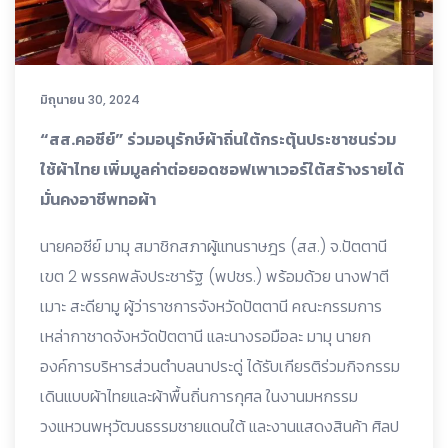
มิถุนายน 30, 2024
“สส.คอซีย์” ร่วมอนุรักษ์ผ้าถิ่นใต้กระตุ้นประชาชนร่วม
ใช้ผ้าไทย เพิ่มมูลค่าต่อยอดซอฟเพาเวอร์ใต้สร้างรายได้
มั่นคงอาชีพทอผ้า
นายคอซีย์ มามุ สมาชิกสภาผู้แทนราษฎร (สส.) จ.ปัตตานี
เขต 2 พรรคพลังประชารัฐ (พปชร.) พร้อมด้วย นางฟาตี
เมาะ สะดียามู ผู้ว่าราชการจังหวัดปัตตานี คณะกรรมการ
เหล่ากาชาดจังหวัดปัตตานี และนางรอมือละ มามุ นายก
องค์การบริหารส่วนตำบลนาประดู่ ได้รับเกียรติร่วมกิจกรรม
เดินแบบผ้าไทยและผ้าพื้นถิ่นการกุศล ในงานมหกรรม
วงแหวนพหุวัฒนธรรมชายแดนใต้ และงานแสดงสินค้า ศิลป