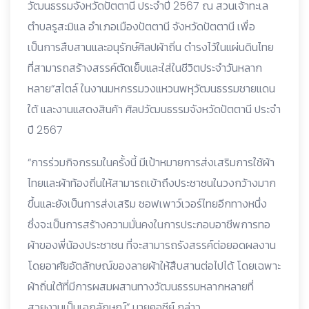
วัฒนธรรมจังหวัดปัตตานี ประจำปี 2567 ณ สวนเจ้าทะเล
ตำบลรูสะมิแล อำเภอเมืองปัตตานี จังหวัดปัตตานี เพื่อ
เป็นการสืบสานและอนุรักษ์ศิลปผ้าถิ่น ดำรงไว้ในแผ่นดินไทย
ที่สามารถสร้างสรรค์ตัดเย็บและใส่ในชีวิตประจำวันหลาก
หลาย“สไตล์ ในงานมหกรรมวงแหวนพหุวัฒนธรรมชายแดน
ใต้ และงานแสดงสินค้า ศิลปวัฒนธรรมจังหวัดปัตตานี ประจำ
ปี 2567
“การร่วมกิจกรรมในครั้งนี้ มีเป้าหมายการส่งเสริมการใช้ผ้า
ไทยและผ้าท้องถิ่นให้สามารถเข้าถึงประชาชนในวงกว้างมาก
ขึ้นและยังเป็นการส่งเสริม ซอฟเพาว์เวอร์ไทยอีกทางหนึ่ง
ซึ่งจะเป็นการสร้างความมั่นคงในการประกอบอาชีพการทอ
ผ้าของพี่น้องประชาชน ที่จะสามารถรังสรรค์ต่อยอดผลงาน
โดยอาศัยอัตลักษณ์ของลายผ้าให้สืบสานต่อไปได้ โดยเฉพาะ
ผ้าถิ่นใต้ที่มีการผสมผสานทางวัฒนธรรมหลากหลายที่
สวยงามเป็นเอกลักษณ์” นายคอซีย์ กล่าว