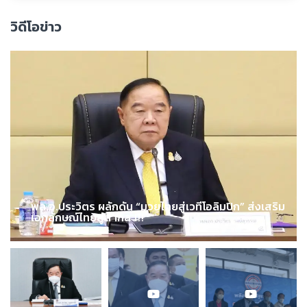
วิดีโอข่าว
พล.อ.ประวิตร ผลักดัน “มวยไทยสู่เวทีโอลิมปิก” ส่งเสริม
เอกลักษณ์ไทยสู่สากล !!!