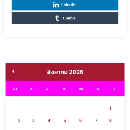
linkedin
tumblr
สิงหาคม 2026
อา.
จ.
อ.
พ.
พฤ.
ศ.
ส.
1
2
3
4
5
6
7
8