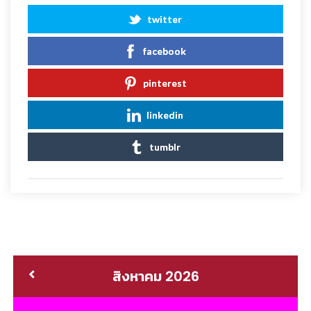
twitter
facebook
pinterest
linkedin
tumblr
สิงหาคม 2026