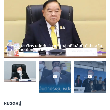
พล.อ.ประวิตร ผลักดัน “มวยไทยสู่เวทีโอลิมปิก” ส่งเสริม
เอกลักษณ์ไทยสู่สากล !!!
หมวดหมู่