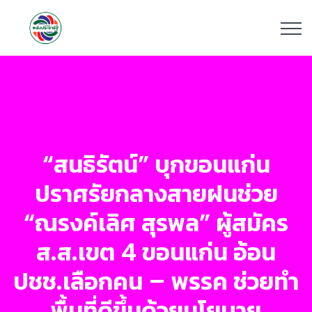
“สนธิรัตน์” บุกขอนแก่น
ปราศรัยกลางสายฝนช่วย
“ณรงค์เลิศ สุรพล” ผู้สมัคร
ส.ส.เขต 4 ขอนแก่น อ้อน
ปชช.เลือกคน – พรรค ช่วยทำ
พื้นที่ดีขึ้นด้วยนโยบาย