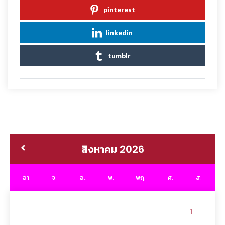
pinterest
linkedin
tumblr
สิงหาคม 2026
อา.
จ.
อ.
พ.
พฤ.
ศ.
ส.
1