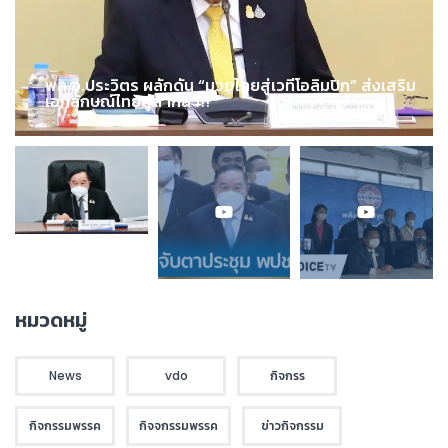
พล.อ.ประวิตร ผลักดัน “มวยไทยสู่เวทีโอลิมปิก” ส่งเสริม
เอกลักษณ์ไทยสู่สากล !!!
หมวดหมู่
News
vdo
กิจกรร
กิจกรรมพรรค
กิจจกรรมพรรค
ข่าวกิจกรรม