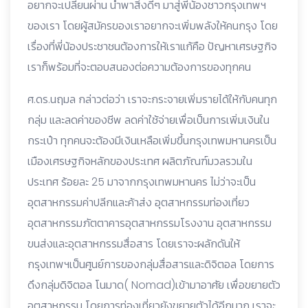
อยากจะเปลี่ยนผ่าน นำพาสิ่งดีๆ มาสู่พี่น้องชาวกรุงเทพฯ
ของเรา โดยผู้สมัครของเราอยากจะเพิ่มพลังให้คนกรุง โดย
เรื่องที่พี่น้องประชาชนต้องการให้เราแก้คือ ปัญหาเศรษฐกิจ
เราก็พร้อมที่จะตอบสนองต่อความต้องการของทุกคน
ศ.ดร.นฤมล กล่าวต่อว่า เราจะกระจายเพิ่มรายได้ให้กับคนทุก
กลุ่ม และลดค่าของชีพ ลดค่าใช้จ่ายเพื่อเป็นการเพิ่มเงินใน
กระเป๋า ทุกคนจะต้องมีเงินเหลือเพิ่มขึ้นกรุงเทพมหานครเป็น
เมืองเศรษฐกิจหลักของประเทศ ผลิตภัณฑ์มวลรวมใน
ประเทศ ร้อยละ 25 มาจากกรุงเทพมหานคร ไม่ว่าจะเป็น
อุตสาหกรรมค่าปลีกและค้าส่ง อุตสาหกรรมท่องเที่ยว
อุตสาหกรรมภัตตาคารอุตสาหกรรมโรงงาน อุตสาหกรรม
ขนส่งและอุตสาหกรรมสื่อสาร โดยเราจะผลักดันให้
กรุงเทพฯเป็นศูนย์การของกลุ่มสื่อสารและดิจิตอล โดยการ
ดึงกลุ่มดิจิตอล โนมาด( Nomad)เข้ามาอาศัย เพื่อขยายตัว
อุตสาหกรรม โดยการท่องเที่ยวยังขยายตัวได้อีกมาก เราจะ