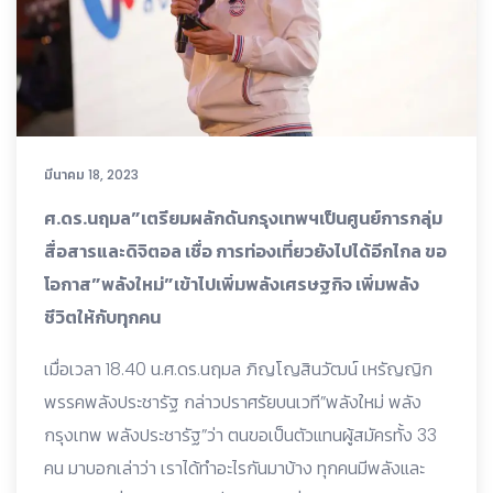
มีนาคม 18, 2023
ศ.ดร.นฤมล”เตรียมผลักดันกรุงเทพฯเป็นศูนย์การกลุ่ม
สื่อสารและดิจิตอล เชื่อ การท่องเที่ยวยังไปได้อีกไกล ขอ
โอกาส”พลังใหม่”เข้าไปเพิ่มพลังเศรษฐกิจ เพิ่มพลัง
ชีวิตให้กับทุกคน
เมื่อเวลา 18.40 น.ศ.ดร.นฤมล ภิญโญสินวัฒน์ เหรัญญิก
พรรคพลังประชารัฐ กล่าวปราศรัยบนเวที”พลังใหม่ พลัง
กรุงเทพ พลังประชารัฐ”ว่า ตนขอเป็นตัวแทนผู้สมัครทั้ง 33
คน มาบอกเล่าว่า เราได้ทำอะไรกันมาบ้าง ทุกคนมีพลังและ