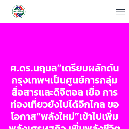
ศ.ดร.นฤมล”เตรียมผลักดัน
กรุงเทพฯเป็นศูนย์การกลุ่ม
สื่อสารและดิจิตอล เชื่อ การ
ท่องเที่ยวยังไปได้อีกไกล ขอ
โอกาส”พลังใหม่”เข้าไปเพิ่ม
พลังเศรษฐกิจ เพิ่มพลังชีวิต