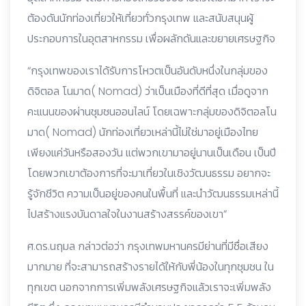
ต้องดันนักท่องเที่ยวให้เที่ยวทั่วกรุงเทพ และสนับสนุนผู้
ประกอบการในอุตสาหกรรม เพื่อผลักดันและขยายเศรษฐกิจ
“กรุงเทพของเราได้รับการโหวตเป็นอันดับหนึ่งในกลุ่มของ
ดิจิตอล โนมาด( Nomad) ว่าเป็นเมืองที่ดีที่สุด เมื่อดูจาก
คะแนนของผ่านชุมชนออนไลน์ โดยเฉพาะกลุ่มของดิจิตอลโน
มาด( Nomad) นักท่องเที่ยวเหล่านี้ไม่ใช่มาอยู่เมืองไทย
เพียงแค่วันหรือสองวัน แต่พวกเขามาอยู่นานเป็นเดือน เป็นปี
โดยพวกเขาต้องการที่จะมาเที่ยวในเชิงวัฒนธรรม อยากจะ
รู้จักชีวิต ความเป็นอยู่ของคนในพื้นที่ และนำวัฒนธรรมเหล่านี้
ไปสร้างแรงบันดาลใจในงานสร้างสรรค์ของเขา”
ศ.ดร.นฤมล กล่าวต่อว่า กรุงเทพมหานครมีย่านที่มีชื่อเสียง
มากมาย ที่จะสามารถสร้างรายได้ให้กับพี่น้องในทุกชุมชน ใน
ทุกเขต นอกจากการเพิ่มพลังเศรษฐกิจแล้วเราจะเพิ่มพลัง