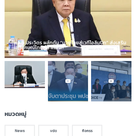
พล.อ.ประวิตร ผลักดัน “มวยไทยสู่เวทีโอลิมปิก” ส่งเสริม
เอกลักษณ์ไทยสู่สากล !!!
หมวดหมู่
News
vdo
กิจกรร