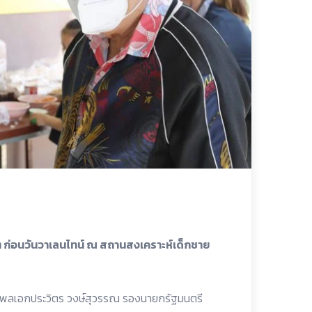
็กๆ ก่อนวันวาเลนไทน์ ณ สถานสงเคราะห์เด็กชาย
 น.พลเอกประวิตร วงษ์สุวรรณ รองนายกรัฐมนตรี