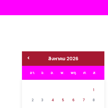
สิงหาคม 2026
อา.
จ.
อ.
พ.
พฤ.
ศ.
ส.
1
2
3
4
5
6
7
8