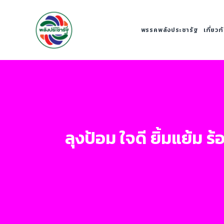
พรรคพลังประชารัฐ
เกี่ยว
ลุงป้อม ใจดี ยิ้มแย้ม