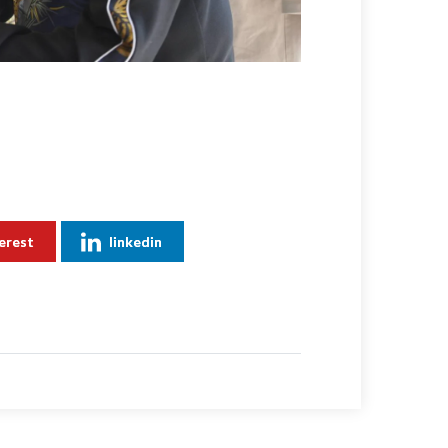
erest
linkedin