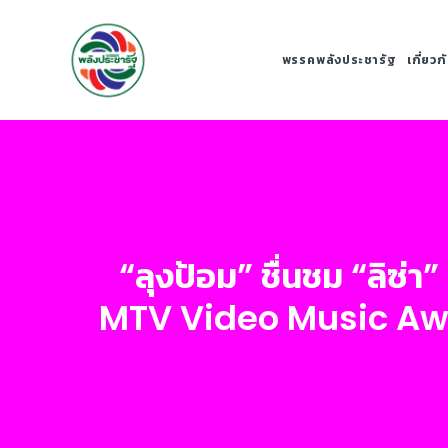
พรรคพลังประชารัฐ
เกี่ยว
“ลุงป้อม” ชื่นชม “ลิซ่
MTV Video Music Awar