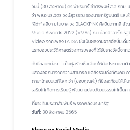
วันนี้ (30 สิงหาคม) ดร.พัชรินทร์ ซำศิริพงษ์ ส.ส.กท
ว่า พล.อ.ประวิตร วงษ์สุวรรณ รองนายกรัฐมนตรี และ
“ลิซ่า” ลลิษา มโนบาล วง BLACKPINK ศิลปินเกาหลี สั
Music Awards 2022 (VMAs) ณ เมืองนิวอาร์ก รัฐนิ
Video จากเพลง LALISA ซึ่งเป็นผลงานจากอัลบั้มเดี่ยว
แรกของประวัติศาสตร์วงการเพลงที่ได้รับรางวัลนี้
ทั้งนี้ขอยกย่อง ว่าเป็นผู้สร้างชื่อเสียงให้กับประเทศชาต
แสดงออกมาจากความสามารถ แต่ยังรวมถึงทัศนคติ ก
ภาษาไทยบนเวทีโลก ว่า (ขอบคุณค่ะ) ก็ยิ่งสะท้อนให้เห็น
เสริมให้เกิดการเรียนรู้ พัฒนาแปลงวัฒนธรรมให้เป็นก
ที่มา:
ทีมประชาสัมพันธ์ พรรคพลังประชารัฐ
วันที่:
30 สิงหาคม 2565
Share on Social Media