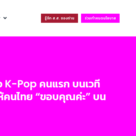
ฐ
รู้จัก ส.ส. ของท่าน
ร่วมกำหนดนโยบาย
ี่ยว K-Pop คนแรก บนเวที
้คนไทย “ขอบคุณค่ะ” บน