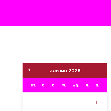
สิงหาคม 2026
อา.
จ.
อ.
พ.
พฤ.
ศ.
ส.
1