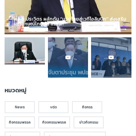
พล.อ.ประวิตร ผลักดัน “มวยไทยสู่เวทีโอลิมปิก” ส่งเสริม
เอกลักษณ์ไทยสู่สากล !!!
หมวดหมู่
News
vdo
กิจกรร
กิจกรรมพรรค
กิจจกรรมพรรค
ข่าวกิจกรรม