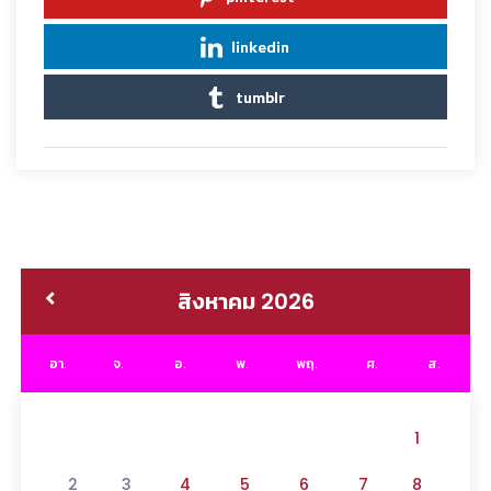
linkedin
tumblr
สิงหาคม 2026
อา.
จ.
อ.
พ.
พฤ.
ศ.
ส.
1
2
3
4
5
6
7
8