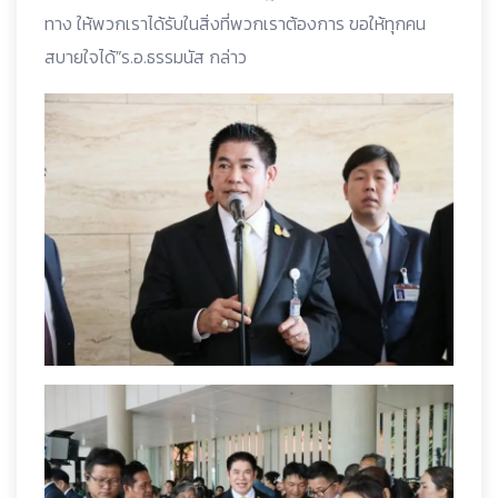
ทาง ให้พวกเราได้รับในสิ่งที่พวกเราต้องการ ขอให้ทุกคน
สบายใจได้”ร.อ.ธรรมนัส กล่าว