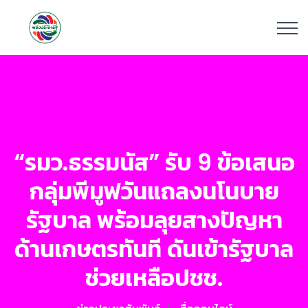
“รมว.ธรรมนัส” รับ 9 ข้อเสนอ
กลุ่มพีมูฟวันแถลงนโนบาย
รัฐบาล พร้อมลุยสางปัญหา
ด้านเกษตรทันที ดันเข้ารัฐบาล
ช่วยเหลือปชช.