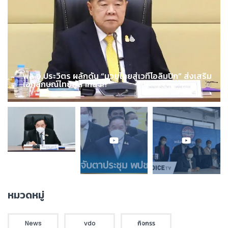
พล.อ.ประวิตร ผลักดัน “มวยไทยสู่เวทีโอลิมปิก” ส่งเสริม
เอกลักษณ์ไทยสู่สากล !!!
หมวดหมู่
News
vdo
กิจกรร