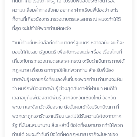
ที่ดินทำกิน เรื่องภาครัฐ เอาเปรียบพี่น้องประชาชน เรื่อง
ความเหลื่อมล้ำทางสังคม อยากจะฝากเรียนพี่น้องว่า อะไร
ก็ตามที่เกี่ยวข้องกระทรวงเกษตรและสหกรณ์ ผมจะทำให้ดี
ที่สุด จะไม่ทำให้พวกท่านผิดหวัง
“วันนี้ท่านยื่นหนังสือถึงท่านนายกรัฐมนตรี หลายฉบับ ผมก็จะ
มอบให้กับเลขารัฐมนตรี เพื่อคัดกรองแต่ละเรื่อง เรื่องไหนที่
เกี่ยวกับกระทรวงเกษตรและสหกรณ์ จะรีบดำเนินการภายใต้
กฎหมาย เพื่อบรรเทาทุกข์ให้แก่พวกท่าน สำหรับพี่น้อง
ชาติพันธุ์ หลายครั้งที่ผมลงพื้นที่ของพวกท่าน ท่านคงจะเห็น
ว่า ผมรักพี่น้องชาติพันธุ์ ช่วงสุดสัปดาห์ที่ผ่านมา ผมก็ใช้
เวลาอยู่กับพี่น้องชาติพันธุ์ จากจังหวัดเชียงใหม่ จังหวัด
พะเยา และจังหวัดเชียงราย ดังนั้นผมเข้าใจบริบทปัญหา ที่
พวกเราถูกเอารัดเอาเปรียบ และไม่ได้รับความใส่ใจจากภาค
รัฐ ที่มันสะสมมานาน สิ่งเหล่านี้ ข้อใดที่ผมสามารถทำให้พวก
ท่านได้ ผมจะทำทันที ข้อใดที่ผิดกฎหมาย เราก็จะไปหาช่อง