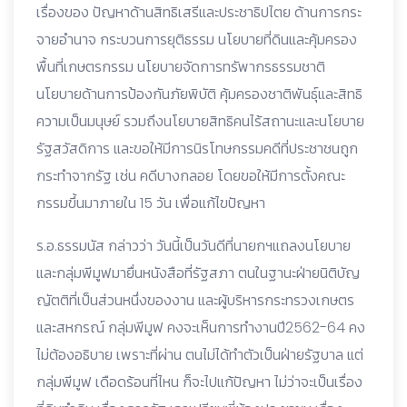
เรื่องของ ปัญหาด้านสิทธิเสรีและประชาธิปไตย ด้านการกระ
จายอำนาจ กระบวนการยุติธรรม นโยบายที่ดินและคุ้มครอง
พื้นที่เกษตรกรรม นโยบายจัดการทรัพากรธรรมชาติ
นโยบายด้านการป้องกันภัยพิบัติ คุ้มครองชาติพันธุ์และสิทธิ
ความเป็นมนุษย์ รวมถึงนโยบายสิทธิคนไร้สถานะและนโยบาย
รัฐสวัสดิการ และขอให้มีการนิรโทษกรรมคดีที่ประชาชนถูก
กระทำจากรัฐ เช่น คดีบางกลอย โดยขอให้มีการตั้งคณะ
กรรมขึ้นมาภายใน 15 วัน เพื่อแก้ไขปัญหา
ร.อ.ธรรมนัส กล่าวว่า วันนี้เป็นวันดีที่นายกฯแถลงนโยบาย
และกลุ่มพีมูฟมายื่นหนังสือที่รัฐสภา ตนในฐานะฝ่ายนิติบัญ
ญัตติที่เป็นส่วนหนึ่งของงาน และผู้บริหารกระทรวงเกษตร
และสหกรณ์ กลุ่มพีมูฟ คงจะเห็นการทำงานปี2562-64 คง
ไม่ต้องอธิบาย เพราะที่ผ่าน ตนไม่ได้ทำตัวเป็นฝ่ายรัฐบาล แต่
กลุ่มพีมูฟ เดือดร้อนที่ไหน ก็จะไปแก้ปัญหา ไม่ว่าจะเป็นเรื่อง