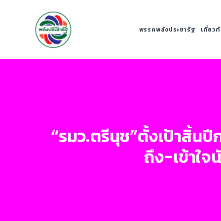
พรรคพลังประชารัฐ
เกี่ยว
“รมว.ตรีนุช”ตั้งเป้าสิ้
ถึง-เข้าใจ