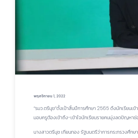
พฤศจิกายน 1, 2022
“รมว.ตรีนุช”ตั้งเป้าสิ้นปีการศึกษา 2565 ดึงนักเรียนเ
มอบครูต้องเข้าถึง-เข้าใจนักเรียนรายคนมุ่งลดปัญหาช
นางสาวตรีนุช เทียนทอง รัฐมนตรีว่าการกระทรวงศึกษ