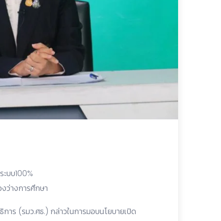
ข้าระบบ100%
่องว่างการศึกษา
าธิการ (รมว.ศธ.) กล่าวในการมอบนโยบายเปิด