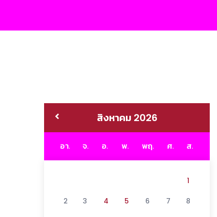
สิงหาคม 2026
อา.
จ.
อ.
พ.
พฤ.
ศ.
ส.
1
2
3
4
5
6
7
8