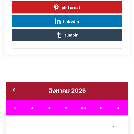
pinterest
linkedin
tumblr
สิงหาคม 2026
อา.
จ.
อ.
พ.
พฤ.
ศ.
ส.
1