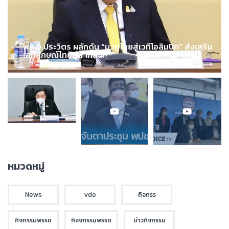
พล.อ.ประวิตร ผลักดัน “มวยไทยสู่เวทีโอลิมปิก” ส่งเสริม
เอกลักษณ์ไทยสู่สากล !!!
หมวดหมู่
News
vdo
กิจกรร
กิจกรรมพรรค
กิจจกรรมพรรค
ข่าวกิจกรรม