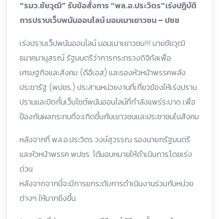
“รมว.ชัยวุฒิ” รับข้อสั่งการ “พล.อ.ประวิตร”เร่งปฏิบัติ
การปราบเว็บพนันออนไลน์ มอมเมาเยาวชน – ปชช
เร่งปราบเว็ปพนันออนไลน์ มอมเมาเยาวชน!!! นายชัยวุฒิ
ธนาคมานุสรณ์ รัฐมนตรีว่าการกระทรวงดิจิทัลเพื่อ
เศรษฐกิจและสังคม (ดีอีเอส) และรองหัวหน้าพรรคพลัง
ประชารัฐ (พปชร.) ประสานหน่วยงานที่เกี่ยวข้องให้เร่งปราบ
ปรามและปิดกั้นเว็บไซต์พนันออนไลน์ที่กำลังแพร่ระบาด เพื่อ
ป้องกันผลกระทบที่จะเกิดขึ้นกับเยาวชนและประชาชนในสังคม
หลังจากที่ พล.อ.ประวิตร วงษ์สุวรรณ รองนายกรัฐมนตรี
และหัวหน้าพรรค พปชร. ได้มอบหมายให้ดำเนินการโดยเร่ง
ด่วน
หลังจากจากนี้จะมีการยกระดับการดำเนินงานร่วมกับหน่วย
ต่างๆ ให้มากยิ่งขึ้น