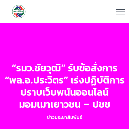
“รมว.ชัยวุฒิ” รับข้อสั่งการ
“พล.อ.ประวิตร” เร่งปฏิบัติการ
ปราบเว็บพนันออนไลน์
มอมเมาเยาวชน – ปชช
ข่าวประชาสัมพันธ์