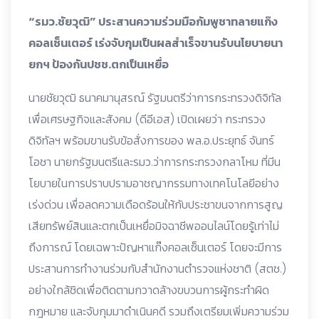
“รมว.ชัยวุฒิ” ประสานความร่วมมือกัมพูชาทลายแก๊ง
คอลเซ็นเตอร์ เร่งจับกุมเป็นผลสำเร็จขานรับนโยบายนา
ยกฯ ป้องกันปชช.ตกเป็นเหยื่อ
นายชัยวุฒิ ธนาคมานุสรณ์ รัฐมนตรีว่าการกระทรวงดิจิทัล
เพื่อเศรษฐกิจและสังคม (ดีอีเอส) เปิดเผยว่า กระทรวง
ดิจิทัลฯ พร้อมขานรับข้อสั่งการของ พล.อ.ประยุทธ์ จันทร์
โอชา นายกรัฐมนตรีและรมว.ว่าการกระทรวงกลาโหม ที่มีน
โยบายในการปราบปรามอาชญากรรมทางเทคโนโลยีอย่าง
เร่งด่วน เพื่อลดความเดือดร้อนให้กับประชาขนจากการสูญ
เสียทรัพย์สินและตกเป็นเหยื่อมิจฉาชีพออนไลน์โดยรู้เท่าไม่
ถึงการณ์ โดยเฉพาะปัญหาแก๊งคอลเซ็นเตอร์ โดยจะมีการ
ประสานการทำงานร่วมกับสำนักงานตำรวจแห่งชาติ (สตช.)
อย่างใกล้ชิดเพื่อติดตามกวาดล้างขบวนการผู้กระทำผิด
กฎหมาย และจับกุมมาดำเนินคดี รวมถึงเตรียมเพิ่มความร่วม