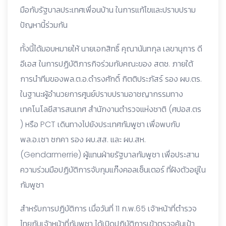
มือกับรัฐบาลประเทศเพื่อนบ้าน ในการแก้ไขและปราบปราม
ปัญหานี้ร่วมกัน
ทั้งนี้ได้มอบหมายให้ นายเอกสิทธิ์ คุณานันทกุล เลขานุการ ดี
อีเอส ในการปฏิบัติภารกิจร่วมกับคณะของ สตช. ภายใต้
การนำทีมของพล.ต.อ.ดำรงศักดิ์ กิตติประภัสร์ รอง ผบ.ตร.
ในฐานะผู้อำนวยการศูนย์ปราบปรามอาชญากรรมทาง
เทคโนโลยีสารสนเทศ สำนักงานตำรวจแห่งชาติ (ศปอส.ตร
) หรือ PCT เดินทางไปยังประเทศกัมพูชา เพื่อพบกับ
พล.อ.เซา ซกคา รอง ผบ.สส. และ ผบ.สห.
(Gendarmerrie) ผู้แทนฝ่ายรัฐบาลกัมพูชา เพื่อประสาน
ความร่วมมือปฏิบัติการจับกุมแก๊งคอลเซ็นเตอร์ ที่ฝังตัวอยู่ใน
กัมพูชา
สำหรับการปฏิบัติการ เมื่อวันที่ 11 ก.พ.65 เจ้าหน้าที่ตำรวจ
ไทยกับเจ้าหน้าที่กัมพูชา ได้เปิดปฏิบัติการเข้าตรวจค้นเป้า