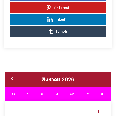
pinterest
linkedin
tumblr
สิงหาคม 2026
อา.
จ.
อ.
พ.
พฤ.
ศ.
ส.
1