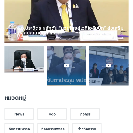
พล.อ.ประวิตร ผลักดัน “มวยไทยสู่เวทีโอลิมปิก” ส่งเสริม
เอกลักษณ์ไทยสู่สากล !!!
หมวดหมู่
News
vdo
กิจกรร
กิจกรรมพรรค
กิจจกรรมพรรค
ข่าวกิจกรรม