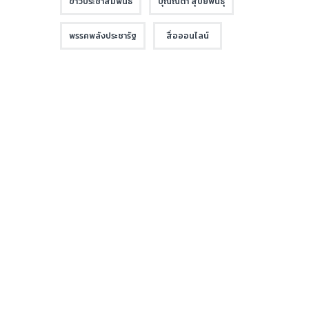
ข่าวประชาสัมพันธ์
บุณณดา สุปิยพันธุ์
พรรคพลังประชารัฐ
สื่อออนไลน์