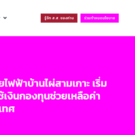
ฐ
รู้จัก ส.ส. ของท่าน
ร่วมกำหนดนโยบาย
ฟฟ้าบ้านไผ่สามเกาะ เริ่ม
ช้เงินกองทุนช่วยเหลือค่า
ะเทศ