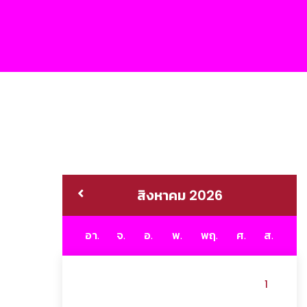
สิงหาคม 2026
อา.
จ.
อ.
พ.
พฤ.
ศ.
ส.
1