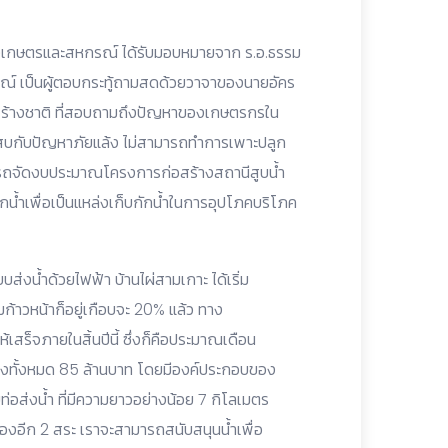
วงเกษตรและสหกรณ์ ได้รับมอบหมายจาก ร.อ.ธรรม
์ เป็นผู้ตอบกระทู้ถามสดด้วยวาจาของนายอัคร
ยสร้างชาติ ที่สอบถามถึงปัญหาของเกษตรกรใน
่ประสบกับปัญหาภัยแล้ง ไม่สามารถทำการเพาะปลูก
มารถจัดงบประมาณโครงการก่อสร้างสถานีสูบน้ำ
น้ำเพื่อเป็นแหล่งเก็บกักน้ำในการอุปโภคบริโภค
่งน้ำด้วยไฟฟ้า บ้านไผ่สามเกาะ ได้เริ่ม
มก้าวหน้าก็อยู่เกือบจะ 20% แล้ว ทาง
สร็จภายในสิ้นปีนี้ ซึ่งก็คือประมาณเดือน
างทั้งหมด 85 ล้านบาท โดยมีองค์ประกอบของ
ท่อส่งน้ำ ที่มีความยาวอย่างน้อย 7 กิโลเมตร
่กลองอีก 2 สระ เราจะสามารถสนับสนุนน้ำเพื่อ