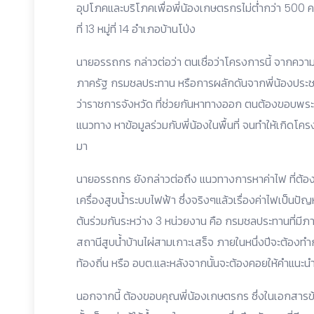
อุปโภคและบริโภคเพื่อพี่น้องเกษตรกรไม่ต่ำกว่า 500 ครั
ที่ 13 หมู่ที่ 14 อำเภอบ้านโป่ง
นายอรรถกร กล่าวต่อว่า ตนเชื่อว่าโครงการนี้ จากควา
ภาครัฐ กรมชลประทาน หรือการผลักดันจากพี่น้องประชาช
ว่าราชการจังหวัด ที่ช่วยกันหาทางออก ตนต้องขอบพระค
แนวทาง หาข้อมูลร่วมกับพี่น้องในพื้นที่ จนทำให้เกิดโครง
มา
นายอรรถกร ยังกล่าวต่อถึง แนวทางการหาค่าไฟ ที่ต้อง
เครื่องสูบน้ำระบบไฟฟ้า ซึ่งจริงๆแล้วเรื่องค่าไฟเป็นปัญ
ต้นร่วมกันระหว่าง 3 หน่วยงาน คือ กรมชลประทานที่มีภ
สถานีสูบน้ำบ้านไผ่สามเกาะเสร็จ ภายในหนึ่งปีจะต้อ
ท้องถิ่น หรือ อบต.และหลังจากนั้นจะต้องคอยให้คำแนะนำ
นอกจากนี้ ต้องขอบคุณพี่น้องเกษตรกร ซึ่งในเอกสารข