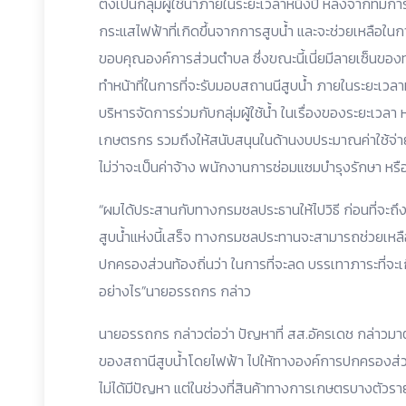
ตั้งเป็นกลุ่มผู้ใช้น้ำภายในระยะเวลาหนึ่งปี หลังจากที่มี
กระแสไฟฟ้าที่เกิดขึ้นจากการสูบน้ำ และจะช่วยเหลือในกา
ขอบคุณองค์การส่วนตำบล ซึ่งขณะนี้เนี่ยมีลายเซ็นของท
ทำหน้าที่ในการที่จะรับมอบสถานนีสูบน้ำ ภายในระยะเวลาห
บริหารจัดการร่วมกับกลุ่มผู้ใช้น้ำ ในเรื่องของระยะเวลา ห
เกษตรกร รวมถึงให้สนับสนุนในด้านงบประมาณค่าใช้จ่
ไม่ว่าจะเป็นค่าจ้าง พนักงานการซ่อมแซมบำรุงรักษา หร
“ผมได้ประสานกับทางกรมชลประธานให้ไปวิธี ก่อนที่จะถึงสิ
สูบน้ำแห่งนี้เสร็จ ทางกรมชลประทานจะสามารถช่วยเหลือไ
ปกครองส่วนท้องถิ่นว่า ในการที่จะลด บรรเทาภาระที่จ
อย่างไร”นายอรรถกร กล่าว
นายอรรถกร กล่าวต่อว่า ปัญหาที่ สส.อัครเดช กล่าวมาต
ของสถานีสูบน้ำโดยไฟฟ้า ไปให้ทางองค์การปกครองส่วนท้อ
ไม่ได้มีปัญหา แต่ในช่วงที่สินค้าทางการเกษตรบางตัวรา