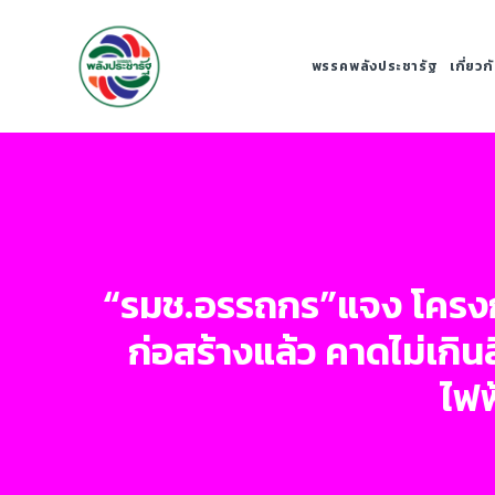
พรรคพลังประชารัฐ
เกี่ยว
“รมช.อรรถกร”แจง โครงการ
ก่อสร้างแล้ว คาดไม่เกิน
ไฟฟ