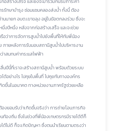
การก่อสร้างเสร็จ และยังจะมาร่วมกันรับภาระค่า
รรักษาบำรุง ซ่อมแซมคลองส่งน้ำ ทั้งนี้ ต้อง
่านนายก อบต.เขาขลุง อยู่ในข้อตกลงร่วม ซึ่งจะ
นึ่งปีหนึ่ง หลังจากก่อสร้างเสร็จ และจะช่วย
รือว่าการจัดการสูบน้ำไปยังพื้นที่ให้กับพี่น้อง
าย ภายหลังการรับมอบสถานีสูบน้ำไปบริหารงาน
ือว่าสมทบค่ากระแสไฟฟ้า
้นปีนี้ที่เราจะสร้างสถานีสูบน้ำ พร้อมด้วยระบบ
ด้อย่างไร ไปคุยในพื้นที่ ไปคุยกับทางองค์กร
ะเกิดขึ้นในอนาคต ทางหน่วยงานภาครัฐช่วยเหลือ
้องยอมรับว่าเกิดขึ้นจริงว่า การถ่ายโอนภารกิจ
งถิ่น ซึ่งในช่วงที่พี่น้องเกษตรกรมีรายได้ดีก็
ยได้ไม่ดี ก็จะเกิดปัญหา ซึ่งตนนำเรียนตามตรงว่า