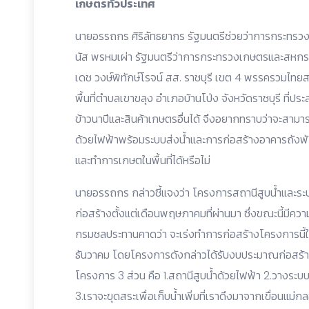
เกษตรทั่วประเทศ
นายอรรถกร ศิริลัทธยากร รัฐมนตรีช่วยว่าการกระทร
นัส พรหมเผ่า รัฐมนตรีว่าการกระทรวงเกษตรและสหกรณ
เดช วงษ์พิทักษ์โรจน์ สส. ราชบุรี เขต 4 พรรครวมไท
พื้นที่ตำบลเขาขลุง อำเภอบ้านโป่ง จังหวัดราชบุรี ที
ข้าวนาปีและสินค้าเกษตรอื่นได้ จึงอยากทราบว่าจะสา
ด้วยไฟฟ้าพร้อมระบบส่งน้ำและการก่อสร้างอาคารถังพัก
และทำการเกษตในพื้นที่ได้หรือไม่
นายอรรถกร กล่าวชี้แจงว่า โครงการสถานีสูบน้ำและระบบส
ก่อสร้างตั้งแต่เดือนพฤษภาคมที่ผ่านมา ซึ่งขณะนี้มีควา
กรมชลประทานคาดว่า จะเร่งทำการก่อสร้างโครงการนี้ให้เ
ธันวาคม โดยโครงการดังกล่าวได้รับงบประมาณก่อสร้
โครงการ 3 ส่วน คือ 1.สถานีสูบน้ำด้วยไฟฟ้า 2.วางระบบ
3.เราจะขุดสระเพื่อเก็บน้ำเพิ่มที่เราดึงมาจากเขื่อนแม