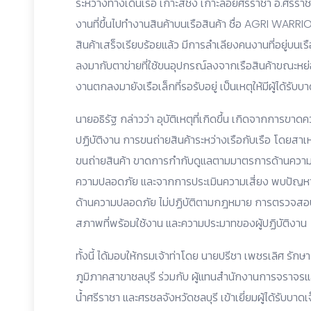
ระหว่างทางเดินเรือ เกาะสีชัง เกาะลอยศรีราชา อ.ศรีรา
งานที่ขึ้นไปทำงานสินค้าบนเรือสินค้า ชื่อ AGRI WAR
สินค้าเสร็จเรียบร้อยแล้ว มีการลำเลียงคนงานที่อยู่บนเรือ
ลงมากับตาข่ายที่ใช้ขนอุปกรณ์ลงจากเรือสินค้าขณะหย่
งานตกลงมายังเรือเล็กที่รอรับอยู่ เป็นเหตุให้มีผู้ได้รั
นายอธิรัฐ กล่าวว่า อุบัติเหตุที่เกิดขึ้น เกิดจากการข
ปฏิบัติงาน การขนถ่ายสินค้าระหว่างเรือกับเรือ โดยสาเห
ขนถ่ายสินค้า ขาดการกำกับดูแลตามมาตรการด้านความ
ความปลอดภัย และจากการประเมินความเสี่ยง พบปัญหาเ
ด้านความปลอดภัย ไม่ปฏิบัติตามกฎหมาย การตรวจสอบ
สภาพที่พร้อมใช้งาน และความประมาทของผู้ปฏิบัติงาน
ทั้งนี้ ได้มอบให้กรมเจ้าท่าโดย นายปรีชา เพชรเลิศ รั
ภูมิภาคสาขาชลบุรี ร่วมกับ ผู้แทนสำนักงานการจราจ
น้ำศรีราชา และศรชลจังหวัดชลบุรี เข้าเยี่ยมผู้ได้รับบาด