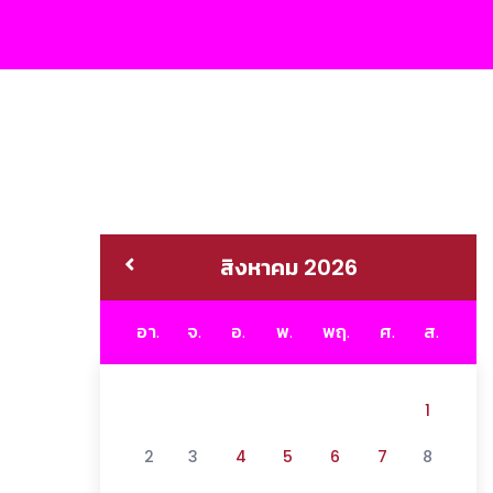
สิงหาคม 2026
อา.
จ.
อ.
พ.
พฤ.
ศ.
ส.
1
2
3
4
5
6
7
8