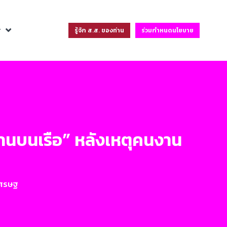
ฐ
รู้จัก ส.ส. ของท่าน
ร่วมกำหนดนโยบาย
งานบนเรือ” หลังเหตุคนงาน
เศรษฐ