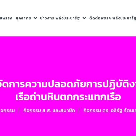
กับพรรค
บุคลากร
ข่าวสาร พลังประชารัฐ
ติดต่อพรรค พลังประชารั
รจัดการความปลอดภัยการปฏิบัติ
เรือถ่านหินตกกระแทกเรือ
กิจกรรม
กิจกรรม ส.ส. และสมาชิก
กิจกรรม ดร. อธิรัฐ รัตน