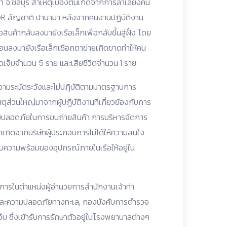
ชา จ.ชลบุรี สาเหตุเบื้องต้นเกิดจากการลำเลียงคน
RIOR สัญชาติ ปานามา หลังจากคนงานปฏิบัติงาน
สินค้ากลับลงมายังเรือเล็กเพื่อกลับขึ้นสู่ฝั่ง โดย
อนลงมายังเรือเล็กเชือกตาข่ายเกิดขาดทำให้คน
บบาดเจ็บจำนวน 5 ราย และเสียชีวิตจำนวน 1 ราย
าดความระมัดระวังและไม่ปฎิบัติตามมาตรฐานการ
ตุส่วนใหญ่มาจากผู้ปฏิบัติงานที่เกี่ยวข้องกับการ
ปลอดภัยในการขนถ่ายสินค้า การบริหารจัดการ
กิดจากบริษัทผู้ประกอบการไม่ได้ให้ความสนใจ
ความพร้อมของอุปกรณ์ภายในเรือให้อยู่ใน
กษาการในตำแหน่งผู้อำนวยการสำนักงานเจ้าท่า
รและความปลอดภัยทางทะเล, กองบังคับการตำรวจ
เจ็บ ซึ่งเข้ารับการรักษาตัวอยู่ในโรงพยาบาลต่างๆ