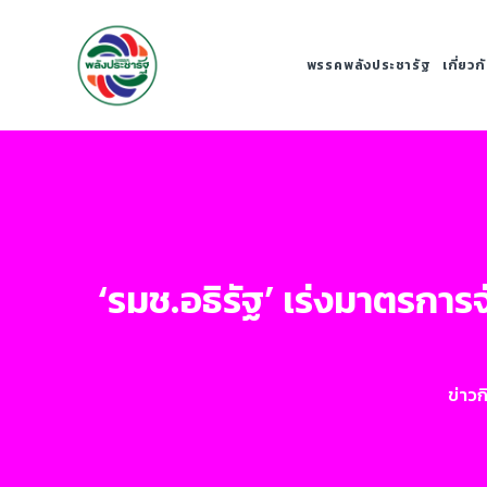
พรรคพลังประชารัฐ
เกี่ยว
‘รมช.อธิรัฐ’ เร่งมาตรกา
ข่าว