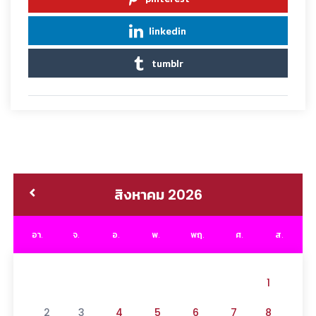
linkedin
tumblr
สิงหาคม 2026
อา.
จ.
อ.
พ.
พฤ.
ศ.
ส.
1
2
3
4
5
6
7
8