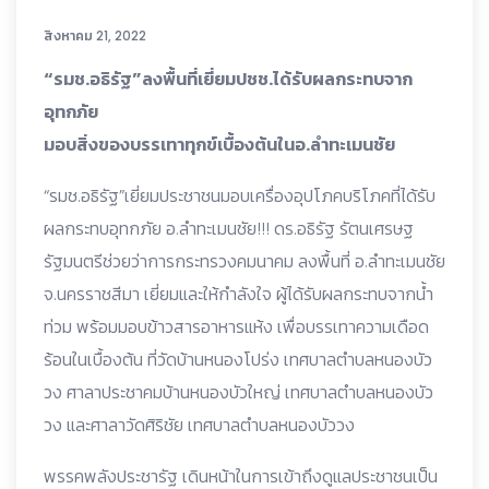
สิงหาคม 21, 2022
“รมช.อธิรัฐ”ลงพื้นที่เยี่ยมปชช.ได้รับผลกระทบจาก
อุทกภัย
มอบสิ่งของบรรเทาทุกข์เบื้องต้นในอ.ลำทะเมนชัย
“รมช.อธิรัฐ”เยี่ยมประชาชนมอบเครื่องอุปโภคบริโภคที่ได้รับ
ผลกระทบอุทกภัย อ.ลำทะเมนชัย!!! ดร.อธิรัฐ รัตนเศรษฐ
รัฐมนตรีช่วยว่าการกระทรวงคมนาคม ลงพื้นที่ อ.ลำทะเมนชัย
จ.นครราชสีมา เยี่ยมและให้กำลังใจ ผู้ได้รับผลกระทบจากน้ำ
ท่วม พร้อมมอบข้าวสารอาหารแห้ง เพื่อบรรเทาความเดือด
ร้อนในเบื้องต้น ที่วัดบ้านหนองโปร่ง เทศบาลตำบลหนองบัว
วง ศาลาประชาคมบ้านหนองบัวใหญ่ เทศบาลตำบลหนองบัว
วง และศาลาวัดศิริชัย เทศบาลตำบลหนองบัววง
พรรคพลังประชารัฐ เดินหน้าในการเข้าถึงดูแลประชาชนเป็น