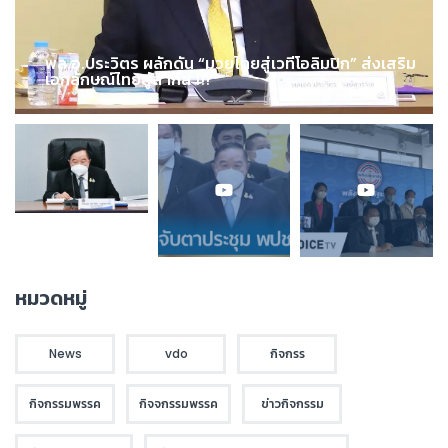
พล.อ.ประวิตร ผลักดัน “มวยไทยสู่เวทีโอลิมปิก” ส่งเสริม
เอกลักษณ์ไทยสู่สากล !!!
หมวดหมู่
News
vdo
กิจกรร
กิจกรรมพรรค
กิจจกรรมพรรค
ข่าวกิจกรรม