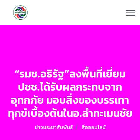
“รมช.อธิรัฐ”ลงพื้นที่เยี่ยม
ปชช.ได้รับผลกระทบจาก
อุทกภัย มอบสิ่งของบรรเทา
ทุกข์เบื้องต้นในอ.ลำทะเมนชัย
ข่าวประชาสัมพันธ์
สื่อออนไลน์