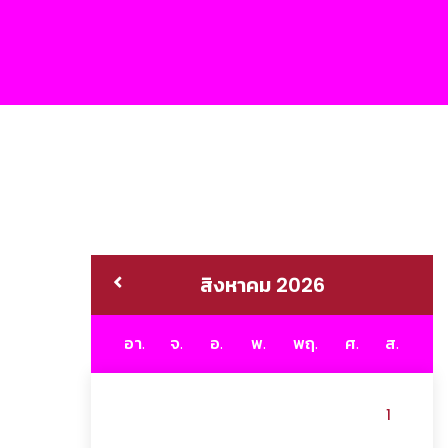
สิงหาคม 2026
อา.
จ.
อ.
พ.
พฤ.
ศ.
ส.
1