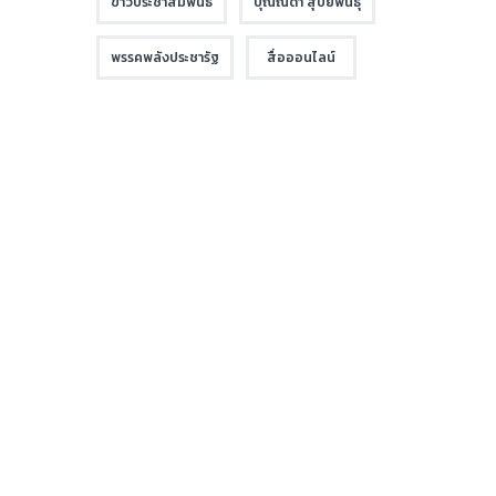
ข่าวประชาสัมพันธ์
บุณณดา สุปิยพันธุ์
พรรคพลังประชารัฐ
สื่อออนไลน์