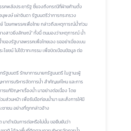
รคพลังประชารัฐ ชี้แจงถึงกรณีที่ฝ่ายค้านตั้ง
.อนุพงษ์ เผ่าจินดา รัฐมนตรีว่าการกระทรวง
ชย์ โฆษกพรรคเพื่อไทย กล่าวถึงเหตุการณ์น้ำท่วม
ลนางสาวยิ่งลักษณ์” ทั้งนี้ ตนมองว่าเหตุการณ์ น้ำ
รน้ำของรัฐบาลพรรคเพื่อไทยเอง ขออย่าเบี่ยงเบน
ะโยชน์ ไม่ใช้วาทะกรรม เพื่อบิดเบือนข้อมูล ต่อ
ยกรัฐมนตรี รักษาการนายกรัฐมนตรี ในฐานะผู้
หาการบริหารจัดการน้ำ สำคัญแค่ไหน และการ
ารแก้ปัญหาเรื่องน้ำ มาอย่างต่อเนื่อง โดย
วมส่วนหน้า เพื่อรับมือก่อนน้ำมา และสั่งการให้มี
ระชาชน อย่างที่ถูกกล่าวอ้าง
 มาดำเนินการต่อหรือไม่นั้น ขอยืนยันว่า
าติ ได้ลงพื้นที่ติดตามการบริหารจัดการน้ำ