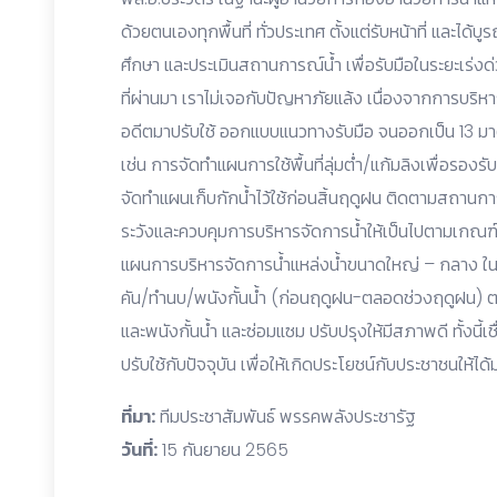
ด้วยตนเองทุกพื้นที่ ทั่วประเทศ ตั้งแต่รับหน้าที่ และได
ศึกษา และประเมินสถานการณ์น้ำ เพื่อรับมือในระยะเร่
ที่ผ่านมา เราไม่เจอกับปัญหาภัยแล้ง เนื่องจากการบริหาร
อดีตมาปรับใช้ ออกแบบแนวทางรับมือ จนออกเป็น 13 ม
เช่น การจัดทำแผนการใช้พื้นที่ลุ่มต่ำ/แก้มลิงเพื่อรองรั
จัดทำแผนเก็บกักน้ำไว้ใช้ก่อนสิ้นฤดูฝน ติดตามสถานกา
ระวังและควบคุมการบริหารจัดการน้ำให้เป็นไปตามเกณฑ์
แผนการบริหารจัดการน้ำแหล่งน้ำขนาดใหญ่ – กลาง ใ
คัน/ทำนบ/พนังกั้นน้ำ (ก่อนฤดูฝน-ตลอดช่วงฤดูฝน) ต
และพนังกั้นน้ำ และซ่อมแซม ปรับปรุงให้มีสภาพดี ทั้งนี้
ปรับใช้กับปัจจุบัน เพื่อให้เกิดประโยชน์กับประชาชนให้ได้
ที่มา:
ทีมประชาสัมพันธ์ พรรคพลังประชารัฐ
วันที่:
15 กันยายน 2565