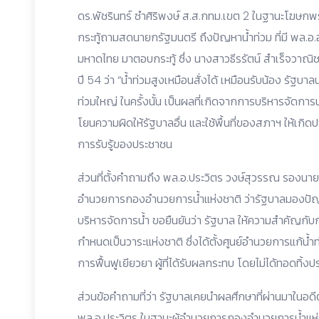
ดร.พัชรินทร์ ซำศิริพงษ์ ส.ส.กทม.เขต 2 ในฐานะโฆษกพร
กระทู้ถามสดนายกรัฐมนตรี ถึงปัญหาน้ำท่วม ที่มี พล.อ
มหาดไทย มาตอบกระทู้ ซึ่ง นางสาวธีรรัตน์ สำเร็จวาณิ
ปี 54 ว่า “น้ำท่วมสูงเหมือนสั่งได้ เหมือนรับน้อง รัฐบา
ท่วมใหญ่ ในครั้งนั้น เป็นผลที่เกิดจากการบริหารจัดกา
โยนความผิดให้รัฐบาลอื่น และใช้พื้นที่ของสภาฯ ให้เกิดปร
การรับรู้ของประชาชน
ส่วนที่ตั้งคำถามถึง พล.อ.ประวิตร วงษ์สุวรรณ รองนา
อำนวยการกองอำนวยการน้ำแห่งชาติ ว่ารัฐบาลมองปัญ
บริหารจัดการน้ำ ขอยืนยันว่า รัฐบาล ให้ความสำคัญกับก
กำหนดเป็นวาระแห่งชาติ ซึ่งได้ตั้งศูนย์อำนวยการแก้น้ำท่
การฟื้นฟูเยียวยา ผู้ที่ได้รับผลกระทบ โดยไม่ได้ทอดทิ้งป
ส่วนข้อคำถามที่ว่า รัฐบาลเคยนำผลศึกษาที่ผ่านมาในอดีต
พล.อ.ประวิตร ในฐานะผู้อำนวยการกองอำนวยการน้ำแห่งช