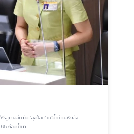
้รัฐบาลอื่น ยัน “ลุงป้อม” แก้น้ำท่วมจริงจัง
 65 ก่อนน้ำมา