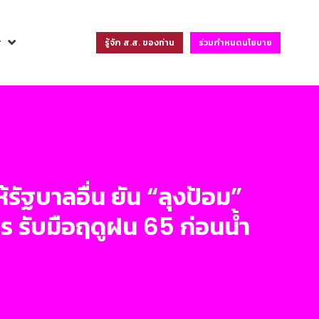
ฐ
รู้จัก ส.ส. ของท่าน
ร่วมกำหนดนโยบาย
รัฐบาลอื่น ยัน “ลุงป้อม”
ร รับมือฤดูฝน 65 ก่อนน้ำ