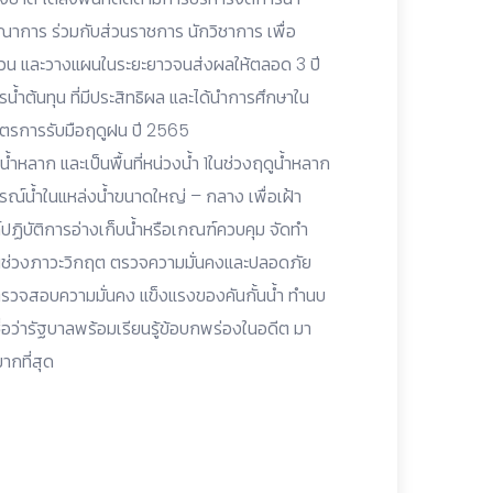
้บูรณาการ ร่วมกับส่วนราชการ นักวิชาการ เพื่อ
งด่วน และวางแผนในระยะยาวจนส่งผลให้ตลอด 3 ปี
น้ำต้นทุน ที่มีประสิทธิผล และได้นำการศึกษาใน
าตรการรับมือฤดูฝน ปี 2565
บน้ำหลาก และเป็นพื้นที่หน่วงน้ำ 1ในช่วงฤดูน้ำหลาก
รณ์น้ำในแหล่งน้ำขนาดใหญ่ – กลาง เพื่อเฝ้า
ปฏิบัติการอ่างเก็บน้ำหรือเกณฑ์ควบคุม จัดทำ
นช่วงภาวะวิกฤต ตรวจความมั่นคงและปลอดภัย
รวจสอบความมั่นคง แข็งแรงของคันกั้นน้ำ ทำนบ
เชื่อว่ารัฐบาลพร้อมเรียนรู้ข้อบกพร่องในอดีต มา
มากที่สุด