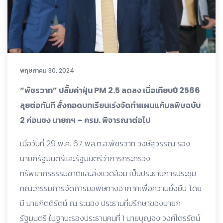
พฤษภาคม 30, 2024
“พัชรวาท” ปลื้มค่าฝุ่น PM 2.5 ลดลง เมื่อเทียบปี 2566
ลุยต่อทันที สั่งถอดบทเรียนเร่งจัดทำแผนแก้มลพิษฉบับ
2 ก่อนชง นายกฯ – ครม. พิจารณาต่อไป
เมื่อวันที่ 29 พ.ค. 67 พล.ต.อ.พัชรวาท วงษ์สุวรรณ รอง
นายกรัฐมนตรีและรัฐมนตรีว่าการกระทรวง
ทรัพยากรธรรมชาติและสิ่งแวดล้อม เป็นประธานการประชุม
คณะกรรมการจัดการมลพิษทางอากาศเพื่อความยั่งยืน โดย
มี นายกิตติรัตน์ ณ ระนอง ประธานที่ปรึกษาของนายก
รัฐมนตรี ในฐานะรองประธานคนที่ 1 นายบุญจง วงศ์ไตรรัตน์