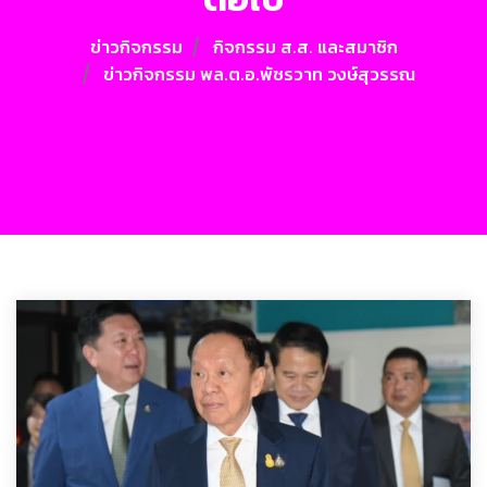
ข่าวกิจกรรม
กิจกรรม ส.ส. และสมาชิก
ข่าวกิจกรรม พล.ต.อ.พัชรวาท วงษ์สุวรรณ