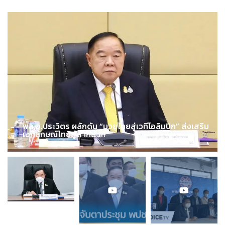
พล.อ.ประวิตร ผลักดัน “มวยไทยสู่เวทีโอลิมปิก” ส่งเสริม
เอกลักษณ์ไทยสู่สากล !!!