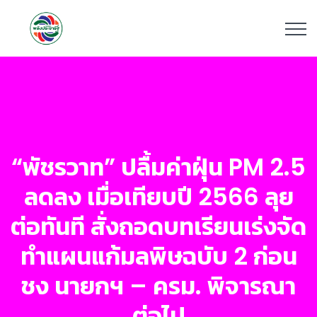
“พัชรวาท” ปลื้มค่าฝุ่น PM 2.5
ลดลง เมื่อเทียบปี 2566 ลุย
ต่อทันที สั่งถอดบทเรียนเร่งจัด
ทำแผนแก้มลพิษฉบับ 2 ก่อน
ชง นายกฯ – ครม. พิจารณา
ต่อไป