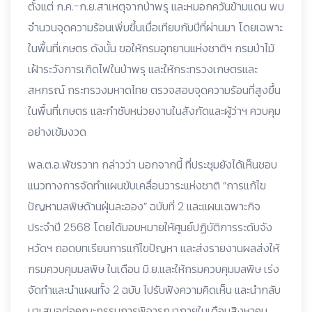
ตั้งแต่ ก.ค.-ก.ย.สาเหตุจากป่าพรุ และหมอกควันข้ามแดน พบ
จำนวนจุดความร้อนเพิ่มขึ้นเมื่อเทียบกับปีที่ผ่านมา โดยเฉพาะ
ในพื้นที่เกษตร ดังนั้น ขอให้กรมอุทยานแห่งชาติฯ กรมป่าไม้
เฝ้าระวังการเกิดไฟในป่าพรุ และให้กระทรวงเกษตรและ
สหกรณ์ กระทรวงมหาดไทย ตรวจสอบจุดความร้อนที่สูงขึ้น
ในพื้นที่เกษตร และกำชับหน่วยงานในสังกัดและผู้ว่าฯ ควบคุม
อย่างเข้มงวด
พล.ต.อ.พัชรวาท กล่าวว่า นอกจากนี้ ที่ประชุมยังได้เห็นชอบ
แนวทางการจัดทำแผนขับเคลื่อนวาระแห่งชาติ “การแก้ไข
ปัญหามลพิษด้านฝุ่นละออง” ฉบับที่ 2 และแผนเฉพาะกิจ
ประจำปี 2568 โดยได้มอบหมายให้ศูนย์ปฏิบัติการระดับจัง
หวัดฯ ถอดบทเรียนการแก้ไขปัญหา และส่งรายงานผลส่งให้
กรมควบคุมมลพิษ ในเดือน มิ.ย.และให้กรมควบคุมมลพิษ เร่ง
จัดทำและนำแผนทั้ง 2 ฉบับ ไปรับฟังความคิดเห็น และนำกลับ
มาเสนอต่อคณะกรรมการพิจารณาภายในเดือนสิงหาคม