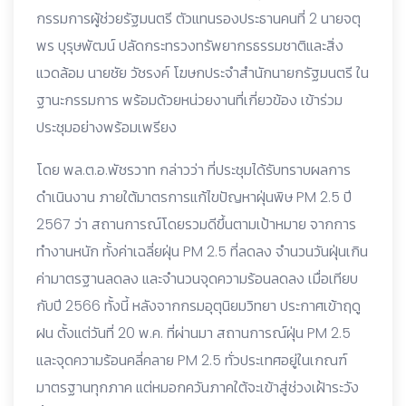
กรรมการผู้ช่วยรัฐมนตรี ตัวแทนรองประธานคนที่ 2 นายจตุ
พร บุรุษพัฒน์ ปลัดกระทรวงทรัพยากรธรรมชาติและสิ่ง
แวดล้อม นายชัย วัชรงค์ โฆษกประจำสำนักนายกรัฐมนตรี ใน
ฐานะกรรมการ พร้อมด้วยหน่วยงานที่เกี่ยวข้อง เข้าร่วม
ประชุมอย่างพร้อมเพรียง
โดย พล.ต.อ.พัชรวาท กล่าวว่า ที่ประชุมได้รับทราบผลการ
ดำเนินงาน ภายใต้มาตรการแก้ไขปัญหาฝุ่นพิษ PM 2.5 ปี
2567 ว่า สถานการณ์โดยรวมดีขึ้นตามเป้าหมาย จากการ
ทำงานหนัก ทั้งค่าเฉลี่ยฝุ่น PM 2.5 ที่ลดลง จำนวนวันฝุ่นเกิน
ค่ามาตรฐานลดลง และจำนวนจุดความร้อนลดลง เมื่อเทียบ
กับปี 2566 ทั้งนี้ หลังจากกรมอุตุนิยมวิทยา ประกาศเข้าฤดู
ฝน ตั้งแต่วันที่ 20 พ.ค. ที่ผ่านมา สถานการณ์ฝุ่น PM 2.5
และจุดความร้อนคลี่คลาย PM 2.5 ทั่วประเทศอยู่ในเกณฑ์
มาตรฐานทุกภาค แต่หมอกควันภาคใต้จะเข้าสู่ช่วงเฝ้าระวัง