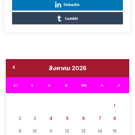
linkedin
tumblr
สิงหาคม 2026
อา.
จ.
อ.
พ.
พฤ.
ศ.
ส.
1
2
3
4
5
6
7
8
9
10
11
12
13
14
15