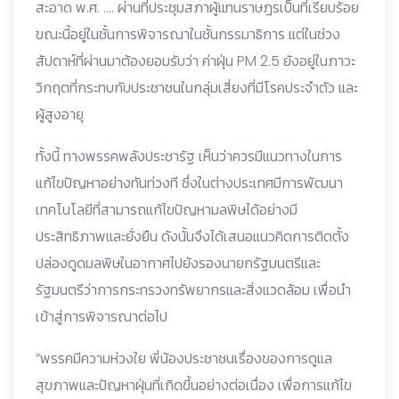
สะอาด พ.ศ. …. ผ่านที่ประชุมสภาผู้แทนราษฎรเป็นที่เรียบร้อย
ขณะนี้อยู่ในชั้นการพิจารณาในชั้นกรรมาธิการ แต่ในช่วง
สัปดาห์ที่ผ่านมาต้องยอมรับว่า ค่าฝุ่น PM 2.5 ยังอยู่ในภาวะ
วิกฤตที่กระทบกับประชาชนในกลุ่มเสี่ยงที่มีโรคประจำตัว และ
ผู้สูงอายุ
ทั้งนี้ ทางพรรคพลังประชารัฐ เห็นว่าควรมีแนวทางในการ
แก้ไขปัญหาอย่างทันท่วงที ซึ่งในต่างประเทศมีการพัฒนา
เทคโนโลยีที่สามารถแก้ไขปัญหามลพิษได้อย่างมี
ประสิทธิภาพและยั่งยืน ดังนั้นจึงได้เสนอแนวคิดการติดตั้ง
ปล่องดูดมลพิษในอากาศไปยังรองนายกรัฐมนตรีและ
รัฐมนตรีว่าการกระทรวงทรัพยากรและสิ่งแวดล้อม เพื่อนำ
เข้าสู่การพิจารณาต่อไป
“พรรคมีความห่วงใย พี่น้องประชาชนเรื่องของการดูแล
สุขภาพและปัญหาฝุ่นที่เกิดขึ้นอย่างต่อเนื่อง เพื่อการแก้ไข