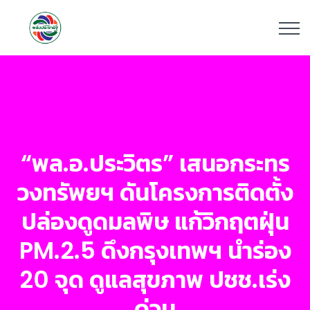
“พล.อ.ประวิตร” เสนอกระทร
วงทรัพยฯ ดันโครงการติดตั้ง
ปล่องดูดมลพิษ แก้วิกฤตฝุ่น
PM.2.5 ดึงกรุงเทพฯ นำร่อง
20 จุด ดูแลสุขภาพ ปชช.เร่ง
ด่วน