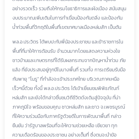
อย่างรวดเร็ว รวมถึงให้กรมโยธาธิการและผังเมือง สนับสนุน
งบประมาณเพิ่มเติมในการทำเขื่อนป้องกันตลิ่ง และป้องกัน
น้ำท่วมพื้นที่วิกฤติในพื้นที่เขตเทศบาลเมืองหล่มสัก เป็นต้น
พล.อ.ประวิตร ได้พบปะกับพี่น้องประชาชน และข้าราชการใน
พื้นที่ที่มาให้การต้อนรับ จำนวนมากโดยแสดงความห่วงใย
ชาวบ้านและเกษตรกรที่ได้รับผลกระทบจากปัญหาน้ำท่วม ภัย
แล้ง ที่ยังประสบอยู่ทุกปีในบางพื้นที่ รวมทั้ง การเตรียมรับมือ
กับพายุ “โนรู” ที่กำลังจะเข้าประเทศไทย บริเวณภาคเหนือ
เร็วๆนี้ด้วย ทั้งนี้ พล.อ.ประวิตร ได้เข้าเยี่ยมชมพิพิธภัณฑ์
หล่มสัก และยังได้กล่าวชื่นชมวิถีชีวิตดังเดิมสู่ปัจจุบัน ที่น่า
ภาคภูมิใจ พร้อมขอบคุณ ชาวหล่มสัก และชาว จ.เพชรบูรณ์
ที่ให้ความร่วมมือกับภาครัฐด้วยดีในการพัฒนาพื้นที่ กล่าว
ยืนยัน ว่ารัฐบาลพร้อมที่จะให้ความช่วยเหลือ เยียวยา ทุก
ความเดือดร้อนของประชาชน อย่างเต็มที่ ซึ่งตนจะนำข้อ