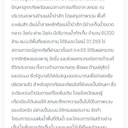
ปัญหาอุทกภัยพร้อมแนวทางการแก้ไขจาก สทนช. ณ
บริเวณสะพานข้ามแม่น้ำป่าสัก โดยสรุปภาพรวม พื้นที่
อ.หล่มสัก มีแม่น้ำสายหลักคือแม่น้ำป่าสัก มีอ่างเก็บน้ำขนาด
กลาง 3แห่ง ฝาย 2แห่ง มีปริมาณน้ำกักเก็บ จำนวน 61,320
ล้าน ลบ.ม.มีพื้นที่ชลประทาน ได้รับประโยชน์ 37,359 ไร่
สถานการณ์อุทกภัยที่ผ่านมาตั้งแต่ ก.ค.65 ได้รับผลกระทบ
จากอิทธิพลของพายุ 3ครั้ง และส่งผลกระทบต่อการดำรงค์
ชีวิตประชาชน ทั้งทางด้านการเกษตร พืชผล ด้านปศุสัตว์
และประมง ซึ่งรัฐบาลได้สนับสนุนงบประมาณเพื่อช่วยเหลือ
เยียวยาแล้ว สำหรับอุทกภัยและภัยแล้งที่ยังคงเป็นปัญหา ซึ่ง
จะต้องเร่งดำเนินการแก้ไขเพิ่มเติม โดยจังหวัดและผู้
เกี่ยวข้องได้เสนอให้ สทนช.ศึกษาความเป็นไปได้ในภาพรวม
ของจังหวัด อย่างเป็นระบบ ให้กรมชลประทาน จัดทำ
โครงการระบบผันน้ำพื้นที่ต้นน้ำ และโครงการก่อสร้างอ่าง
เก็บน้ำเพื่อการกักเก็บน้ำ และชะลอน้ำไม่ให้ไหลเข้าชุมชน