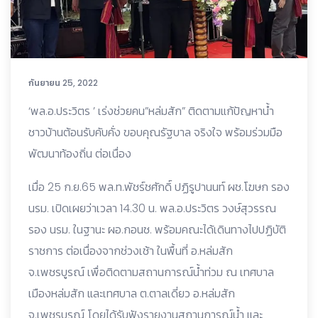
กันยายน 25, 2022
‘พล.อ.ประวิตร ’ เร่งช่วยคน”หล่มสัก” ติดตามแก้ปัญหาน้ำ
ชาวบ้านต้อนรับคับคั่ง ขอบคุณรัฐบาล จริงใจ พร้อมร่วมมือ
พัฒนาท้องถิ่น ต่อเนื่อง
เมื่อ 25 ก.ย.65 พล.ท.พัชร์ชศักดิ์ ปฏิรูปานนท์ ผช.โฆษก รอง
นรม. เปิดเผยว่าเวลา 14.30 น. พล.อ.ประวิตร วงษ์สุวรรณ
รอง นรม. ในฐานะ ผอ.กอนช. พร้อมคณะได้เดินทางไปปฏิบัติ
ราชการ ต่อเนื่องจากช่วงเช้า ในพื้นที่ อ.หล่มสัก
จ.เพชรบูรณ์ เพื่อติดตามสถานการณ์น้ำท่วม ณ เทศบาล
เมืองหล่มสัก และเทศบาล ต.ตาลเดี่ยว อ.หล่มสัก
จ.เพชรบูรณ์ โดยได้รับฟังรายงานสถานการณ์น้ำ และ