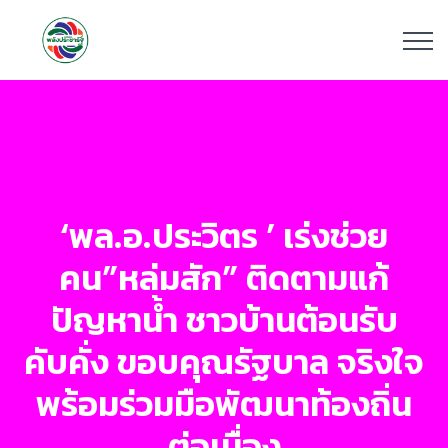
‘พล.อ.ประวิตร ’ เร่งช่วย
คน”หล่มสัก” ติดตามแก้
ปัญหาน้ำ ชาวบ้านต้อนรับ
คับคั่ง ขอบคุณรัฐบาล จริงใจ
พร้อมร่วมมือพัฒนาท้องถิ่น
ต่อเนื่อง