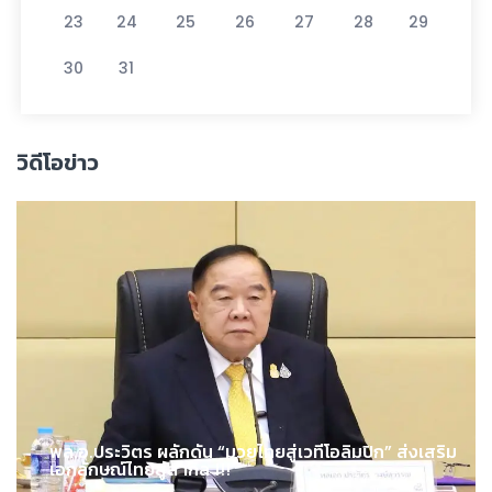
23
24
25
26
27
28
29
30
31
วิดีโอข่าว
พล.อ.ประวิตร ผลักดัน “มวยไทยสู่เวทีโอลิมปิก” ส่งเสริม
เอกลักษณ์ไทยสู่สากล !!!