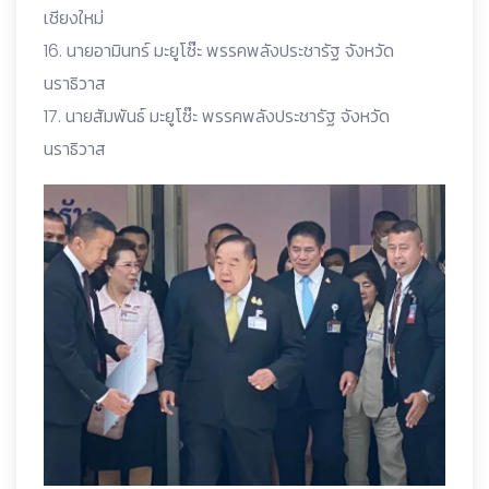
เชียงใหม่
16. นายอามินทร์ มะยูโซ๊ะ พรรคพลังประชารัฐ จังหวัด
นราธิวาส
17. นายสัมพันธ์ มะยูโซ๊ะ พรรคพลังประชารัฐ จังหวัด
นราธิวาส