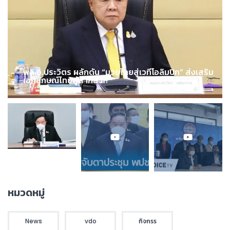
พล.อ.ประวิตร ผลักดัน “มวยไทยสู่เวทีโอลิมปิก” ส่งเสริม
เอกลักษณ์ไทยสู่สากล !!!
หมวดหมู่
News
vdo
กิจกรร