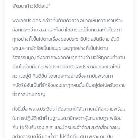
พัฒนาก้าวได้ต่อไป”
พลเอกประวิตร กล่าวทิ้งท้ายด้วยว่า อยากเห็นความร่วมร่วม
มือกันระหว่าง ส.ส. และก็อย่าใช้อารมณ์ซึ่งกันและกันในสภา
ทุกอย่างก็เป็นไปตามเรื่องของประชาธิปไตยอันดีงาม อันมี
พระมหากษัตริย์เป็นประมุข และทุกอย่างก็เป็นไปตาม
รัฐธรรมนูญ จึงอยากจะฝากกับทุกท่านว่า ขอให้ทุกคนทำงาน
ร่วมไม้ร่วมมือกันเพื่อประเทศชาติ และประชาชนของเราให้มี
ความอยู่ดี กินดีขึ้น โดยเฉพาะอย่างยิ่งสถาบันพระมหา
กษัตริย์อันเป็นที่รักยิ่งของเราทุกคนนั้นเป็นอยู่ต่อไปครับตราบ
ชั่วกาลนานเทอญ
ทั้งนี้เมื่อ พล.อ.ประวิตร ได้ออกมาให้สัมภาษณ์ถึงความพร้อม
ในการปฏิบัติหน้าที่ ในฐานะสมาชิกสภาผู้แทนราษฎร พร้อม
กับ โชว์ใบรับรอง ส.ส. และบัตรประจำตัวส.ส.ต่อสื่อมวลชน
อย่างอารมณ์ดี และย้ำว่า ไม่รู้สึกตื่นเต้น เพราะเคยเป็น