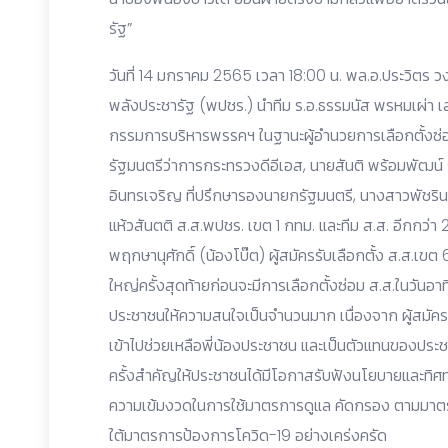
รัฐ”
วันที่ 14 มกราคม 2565 เวลา 18:00 น. พล.อ.ประวิตร
พลังประชารัฐ (พปชร.) นำทีม ร.อ.ธรรมนัส พรหมเผ่า เ
กรรมการบริหารพรรคฯ ในฐานะผู้อำนวยการเลือกตั้งซ่
รัฐมนตรีว่าการกระทรวงดีอีเอส, นายสันติ พร้อมพัฒน์
อินทรเจริญ ที่ปรึกษารองนายกรัฐมนตรี, นางสาวพัชริ
แห้วสันตติ ส.ส.พปชร. เขต 1 กทม. และทีม ส.ส. อีกกว่า 
พฤกษานุศักดิ์ (น้องโบ๊ต) ผู้สมัครรับเลือกตั้ง ส.ส.เขต
ใหญ่ครั้งสุดท้ายก่อนจะมีการเลือกตั้งซ่อม ส.ส.ในวันอาทิ
ประชาชนให้ความสนใจเป็นจำนวนมาก เนื่องจาก ผู้สมัครที
เข้าไปช่วยเหลือพี่น้องประชาชน และเป็นตัวแทนของประชาชน
ครั้งสำคัญให้ประชาชนได้มีโอกาสรับฟังนโยบายและทิศท
ความเข้มงวดในการใช้มาตรการดูแล คัดกรอง ตามมาต
ใต้มาตรการป้องการโควิด-19 อย่างเคร่งครัด