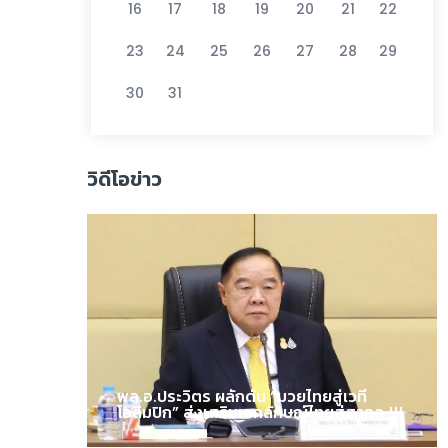
16
17
18
19
20
21
22
23
24
25
26
27
28
29
30
31
วิดีโอข่าว
พล.อ.ประวิตร ผลักดัน “มวยไทยสู่เวที
โอลิมปิก” ส่งเสริมเอกลักษณ์ไทยสู่สากล !!!