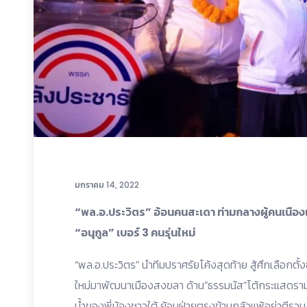
มกราคม 14, 2022
“พล.อ.ประวิตร” อ้อนคนสะเดา ท่ามกลางผู้คนเนื
“อนุกูล” เบอร์ 3 คนรุ่นใหม่
“พล.อ.ประวิตร” นำทีมปราศรัยโค้งสุดท้าย สู้ศึกเลือกตั้
ใหม่มาพัฒนาเมืองสงขลา ด้าน”ธรรมนัส”โต้กระแสดราม่
น้ำของพี่น้องชาวใต้ ย้อนฝ่ายตรงข้ามกลัวแพ้อย่าตีร