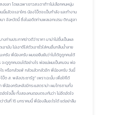
าคนสงขลา โดยเฉพาะชาวสะเดาถ้าาไม่เลือกคนหนุ่ม
คนนี้แล้วจะเอาใคร น้องโบ๊ตจะเป็นกำลัง และทำงาน
นา จังหวัดนี้ ซึ่งในอดีตท่านพลเอกเปรม ติณสูลา
 บางท่านประกาศข่าวดีว่าราคา มาม่าไม่ขึ้นเป็นผล
อามัน ไม่เอาดีใส่ตัวเอาชั่วใส่คนอื่นกลืนน้ำลาย
ครับ พี่น้องครับ ผมขอยืนยันว่าไม่ได้ดูถูกคนใต้
ร จะดูถูกคนจนได้อย่างไร พ่อแม่ผมเป็นคนจน พ่อ
 หรือกลัวแพ้ กลัวแล้วกลัวอีก พี่น้องครับ วันนี้
บ๊ต ส. พลังประชารัฐ” เพราะฉะนั้น เพื่อให้ได้
ำ พี่น้องครับหลังมีกระแสดราม่า ผมโทรถามทั้ง
ึดอัดใจมั๊ย ทั้งสองคนตอบตรงกันว่า ไม่อึดอัดใจ
วันที่ 16 มกราคมนี้ พี่น้องลืมอะไรได้ แต่อย่าลืม