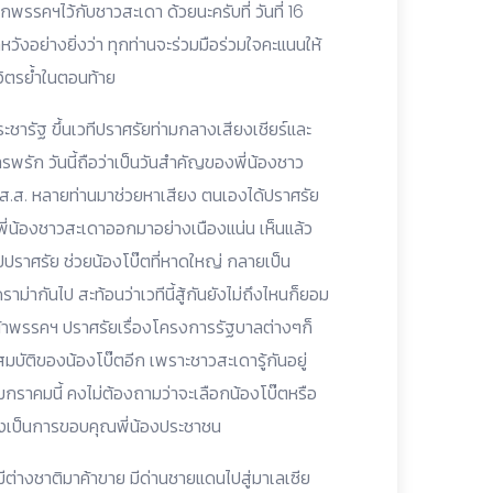
พรรคฯไว้กับชาวสะเดา ด้วยนะครับที่ วันที่ 16
วังอย่างยิ่งว่า ทุกท่านจะร่วมมือร่วมใจคะแนนให้
วิตรย้ำในตอนท้าย
ารัฐ ขึ้นเวทีปราศรัยท่ามกลางเสียงเชียร์และ
ารพรัก วันนี้ถือว่าเป็นวันสำคัญของพี่น้องชาว
๊ต ส.ส. หลายท่านมาช่วยหาเสียง ตนเองได้ปราศรัย
่ พี่น้องชาวสะเดาออกมาอย่างเนืองแน่น เห็นแล้ว
่ไปปราศรัย ช่วยน้องโบ๊ตที่หาดใหญ่ กลายเป็น
าม่ากันไป สะท้อนว่าเวทีนี้สู้กันยังไม่ถึงไหนก็ยอม
น้าพรรคฯ ปราศรัยเรื่องโครงการรัฐบาลต่างๆก็
ณสมบัติของน้องโบ๊ตอีก เพราะชาวสะเดารู้กันอยู่
 มกราคมนี้ คงไม่ต้องถามว่าจะเลือกน้องโบ๊ตหรือ
ั้งเป็นการขอบคุณพี่น้องประชาชน
นมีต่างชาติมาค้าขาย มีด่านชายแดนไปสู่มาเลเซีย