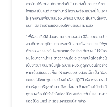
ชาวบ้านได้ขายสินค้า ติดต่อกันไปมา ดังนั้นถามว่า ถ้
ไฟแรง เป็นคนดี การศึกษาดีมีความพร้อมอย่างนี้ ไม่เอา
ให้ลูกหลานเพื่อบ้านเมือง เพื่อประชาชนจะสืบสานต่อพัฒ
นนท์ ได้สร้างบ้านแปงเมืองให้คนสงขลามาแล้ว
“ พี่น้องครับมีพี่น้องหลายคนถามผมว่า มีสื่อออกข่าวว่า
งานที่น่าภาคภูมิใจมากเหรอครับ ขณะที่พรรคเราไม่ได้พูดเ
ตัวเอง พรรคเราไม่พูดมากแต่ทำอย่างเดียว ผมไม่ว่าใครนะ
ผมโตมาจากน้ำและข้าวจากคนใต้ จะดูถูกคนใต้ได้อย่างไ
เป็นชาวนา จนมาเป็นผู้ใหญ่บ้าน ผมจะดูถูกคนจนได้อย่างไร
หากเป็นเซียนมวยก็ยกให้คนหนุ่มอย่างน้องโบ๊ตเป็น “น้องโ
คะแนนไม่ใช่แค่พูด เราต้องทำต้องปฏิบัติครับ พรรคเราท
ท่านรัฐมนตรีสุชาติ ผอ.เลือกตั้งเขต 6 และน้องโบ๊ตว่า อ
ทุกคนพร้อมให้กำลังใจน้องโบ๊ต ผมจึงมาวันนี้ และมาฝากว่า
น้องโบ๊ต เบอร์ 3“ ร้อยเอกธรรมนัส กล่าว