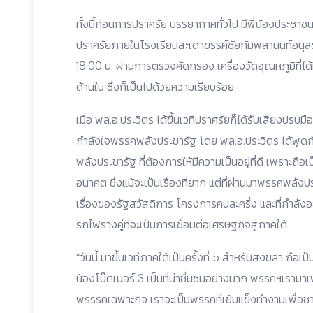
ทั้งนี้ก่อนการปราศรัย บรรยากาศทั่วไป มีพี่น้องประชาชน
ปราศรัยภายในโรงเรียนสะเดาขรรค์ชัยกัมพลานนท์อนุสร
18.00 น. ผ่านการตรวจคัดกรอง เครื่องวัดอุณหภูมิที่ไ
ด้านใน ซึ่งก็เป็นไปด้วยความเรียบร้อย
เมื่อ พล.อ.ประวิตร ได้ขึ้นเวทีปราศรัยก็ได้รับเสียงปรบ
กำลังใจพรรคพลังประชารัฐ โดย พล.อ.ประวิตร ได้พู
พลังประชารัฐ ที่ต้องการให้มีความเป็นอยู่ที่ดี เพราะถื
อนาคต ซึ่งแม้จะเป็นเรื่องที่ยาก แต่ที่ผ่านมาพรรคพลังประ
เรื่องของรัฐสวัสดิการ โครงการคนละครึ่ง และที่กำลั
รถไฟรางคู่ที่จะเป็นการเชื่อมต่อเศรษฐกิจสู่ภาคใต้
“วันนี้ มาขึ้นเวทีภาคใต้เป็นครั้งที่ 5 สำหรับสงขลา ถือ
น้องโบ๊ตเบอร์ 3 เป็นที่น่าชื่นชมอย่างมาก พรรคฯเรามาเพื
พรรรคเฉพาะกิจ เราจะเป็นพรรคที่เข้มแข็งทำงานเพื่อชาต