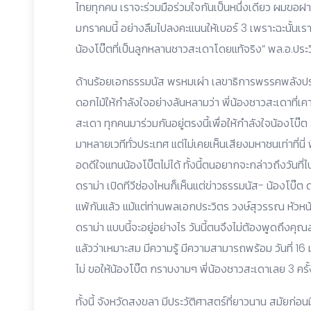
ไทยทุกคน เราจะร่วมมือร่วมใจกันเป็นหนึ่งเดียว ผมขอฝาก
มกราคมนี้ อย่างลืมไปลงคะแนนให้เบอร์ 3 เพราะฉะนั้นเราห
น้องโบ๊ตที่เป็นลูกหลานชาวสะเดาโดยแท้จริง” พล.อ.ประ
ด้านร้อยเอกธรรมนัส พรหมเผ่า เลขาธิการพรรคพลังประช
ดอกไม้ให้กำลังใจอย่างล้นหลามว่า พี่น้องชาวสะเดาที่เค
สะเดา ทุกคนมาร่วมกันอยู่ตรงนี้เพื่อให้กำลังใจน้องโบ
มาหลายเวทีทั่วประเทศ แต่ไม่เคยเห็นเสียงมหาชนเท่าที่นี
อดดีใจแทนน้องโบ๊ตไม่ได้ ทั้งนี้ตนอยากจะกล่าวถึงวันที
ดราม่า เปิดทีวีช่องไหนก็เห็นแต่ข่าวธรรมนัส- น้องโบ๊ต ดร
แพ้กันแล้ว แม้แต่ท่านพลเอกประวิตร วงษ์สุวรรณ หัวห
ดราม่า แบบนี้จะอยู่อย่างไร วันนี้ตนจึงไม่ต้องพูดถึงคุ
แล้วว่าเหมาะสม มีความรู้ มีความสามารถพร้อม วันที่ 16
ไม่ ขอให้น้องโบ๊ต กราบงามๆ พี่น้องชาวสะเดาเลย 3 คร
ทั้งนี้ จังหวัดสงขลา มีประวัติศาสตร์ที่ยาวนาน สมัยก่อ