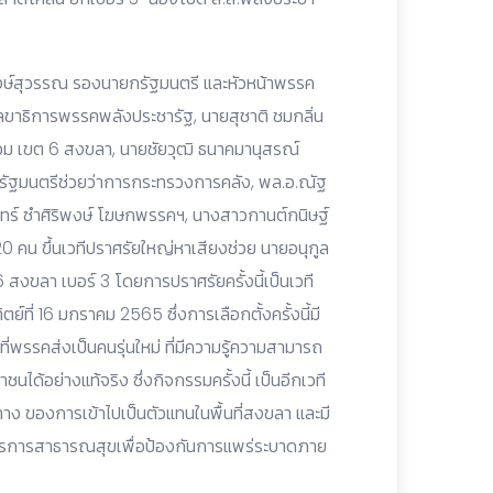
 วงษ์สุวรรณ รองนายกรัฐมนตรี และหัวหน้าพรรค
ลขาธิการพรรคพลังประชารัฐ, นายสุชาติ ชมกลิ่น
อม เขต 6 สงขลา, นายชัยวุฒิ ธนาคมานุสรณ์
 รัฐมนตรีช่วยว่าการกระทรวงการคลัง, พล.อ.ณัฐ
นทร์ ซำศิริพงษ์ โฆษกพรรคฯ, นางสาวกานต์กนิษฐ์
20 คน ขึ้นเวทีปราศรัยใหญ่หาเสียงช่วย นายอนุกูล
 6 สงขลา เบอร์ 3 โดยการปราศรัยครั้งนี้เป็นเวที
ตย์ที่ 16 มกราคม 2565 ซึ่งการเลือกตั้งครั้งนี้มี
่พรรคส่งเป็นคนรุ่นใหม่ ที่มีความรู้ความสามารถ
ได้อย่างแท้จริง ซึ่งกิจกรรมครั้งนี้ เป็นอีกเวที
าง ของการเข้าไปเป็นตัวแทนในพื้นที่สงขลา และมี
รการสาธารณสุขเพื่อป้องกันการแพร่ระบาดภาย