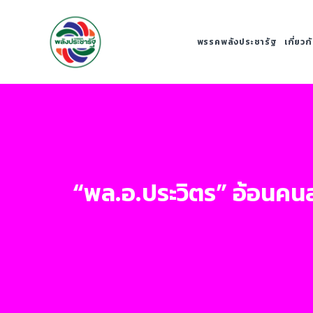
พรรคพลังประชารัฐ
เกี่ยว
“พล.อ.ประวิตร” อ้อนคน