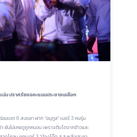
องแน่น ปราศรัยขอคะแนนประชาชนเลือก
งซ่อมเขต 6 สงขลา ฝาก “อนุกูล” เบอร์ 3 คนรุ่น
า ยันไม่เคยดูถูกคนจน เพราะเติบโตจากข้าวและ
วนสาดโคลน ยกเบอร์ 3 “น้องโบ๊ต ส.ส.พลังประชา