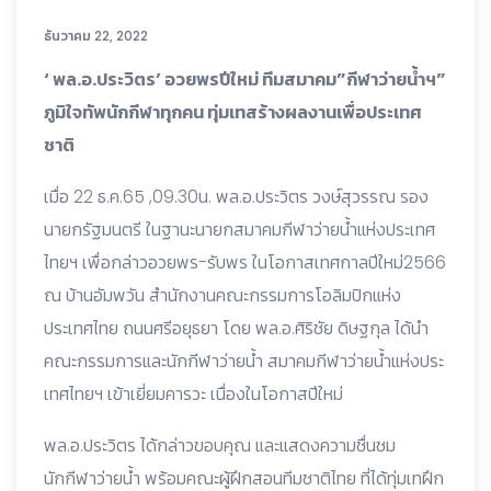
ธันวาคม 22, 2022
‘ พล.อ.ประวิตร’ อวยพรปีใหม่ ทีมสมาคม”กีฬาว่ายน้ำฯ”
ภูมิใจทัพนักกีฬาทุกคน ทุ่มเทสร้างผลงานเพื่อประเทศ
ชาติ
เมื่อ 22 ธ.ค.65 ,09.30น. พล.อ.ประวิตร วงษ์สุวรรณ รอง
นายกรัฐมนตรี ในฐานะนายกสมาคมกีฬาว่ายน้ำแห่งประเทศ
ไทยฯ เพื่อกล่าวอวยพร-รับพร ในโอกาสเทศกาลปีใหม่2566
ณ บ้านอัมพวัน สำนักงานคณะกรรมการโอลิมปิกแห่ง
ประเทศไทย ถนนศรีอยุธยา โดย พล.อ.ศิริชัย ดิษฐกุล ได้นำ
คณะกรรมการและนักกีฬาว่ายน้ำ สมาคมกีฬาว่ายน้ำแห่งประ
เทศไทยฯ เข้าเยี่ยมคารวะ เนื่องในโอกาสปีใหม่
พล.อ.ประวิตร ได้กล่าวขอบคุณ และแสดงความชื่นชม
นักกีฬาว่ายน้ำ พร้อมคณะผู้ฝึกสอนทีมชาติไทย ที่ได้ทุ่มเทฝึก