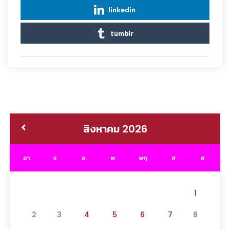
linkedin
tumblr
สิงหาคม 2026
อา.
จ.
อ.
พ.
พฤ.
ศ.
ส.
1
2
3
4
5
6
7
8