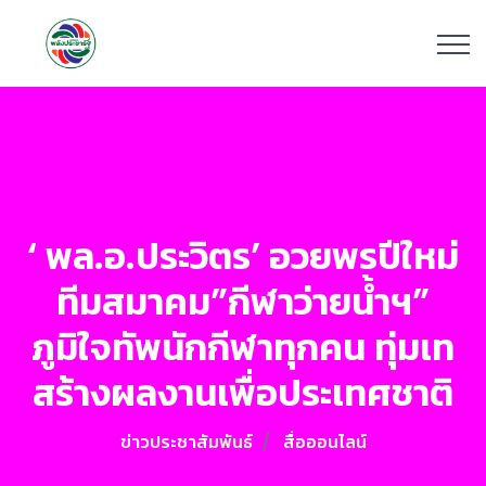
‘ พล.อ.ประวิตร’ อวยพรปีใหม่
ทีมสมาคม”กีฬาว่ายน้ำฯ”
ภูมิใจทัพนักกีฬาทุกคน ทุ่มเท
สร้างผลงานเพื่อประเทศชาติ
ข่าวประชาสัมพันธ์
สื่อออนไลน์